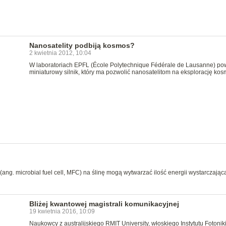
Nanosatelity podbiją kosmos?
2 kwietnia 2012, 10:04
W laboratoriach EPFL (École Polytechnique Fédérale de Lausanne) po
miniaturowy silnik, który ma pozwolić nanosatelitom na eksplorację ko
ang. microbial fuel cell, MFC) na ślinę mogą wytwarzać ilość energii wystarczając
Bliżej kwantowej magistrali komunikacyjnej
19 kwietnia 2016, 10:09
Naukowcy z australijskiego RMIT University, włoskiego Instytutu Fotoniki