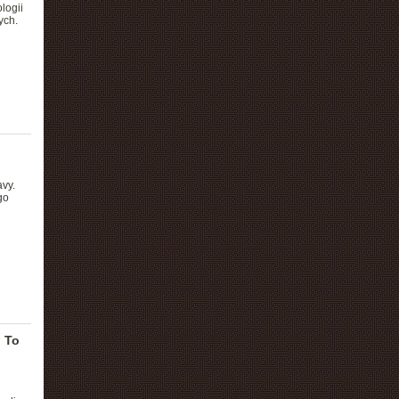
logii
ych.
h
vy.
go
? To