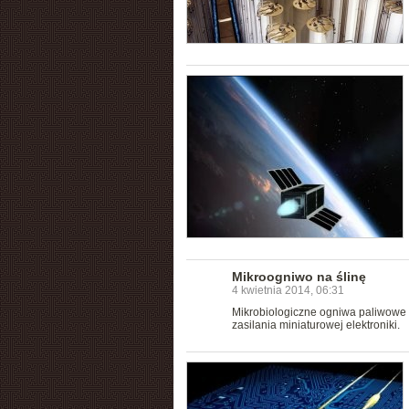
Mikroogniwo na ślinę
4 kwietnia 2014, 06:31
Mikrobiologiczne ogniwa paliwowe (
zasilania miniaturowej elektroniki.