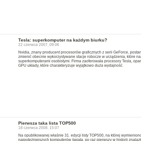
Tesla: superkomputer na każdym biurku?
22 czerwca 2007, 09:06
Nvidia, znany producent procesorów graficznych z serii GeForce, posta
zmienić obecnie wykorzystywane stacje robocze w urządzenia, które n
superkomputerami osobistymi. Firma zaoferowała procesory Tesla, opar
GPU układy, które charakteryzuje wyjątkowo duża wydajność.
Pierwsza taka lista TOP500
18 czerwca 2008, 15:07
Na opublikowanej właśnie 31. edycji listy TOP500, na której wymienion
najpotężniejszych komputerów świata, po raz pierwszy w historii znalazł