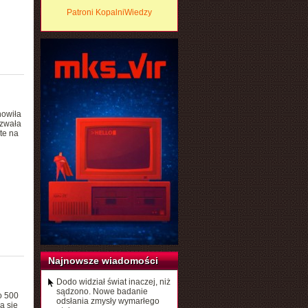
Patroni KopalniWiedzy
nowiła
azwała
te na
Najnowsze wiadomości
Dodo widział świat inaczej, niż
sądzono. Nowe badanie
o 500
odsłania zmysły wymarłego
a się