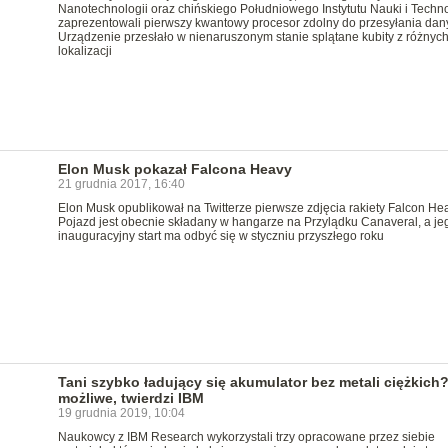
Nanotechnologii oraz chińskiego Południowego Instytutu Nauki i Techno
zaprezentowali pierwszy kwantowy procesor zdolny do przesyłania dan
Urządzenie przesłało w nienaruszonym stanie splątane kubity z różnyc
lokalizacji
Elon Musk pokazał Falcona Heavy
21 grudnia 2017, 16:40
Elon Musk opublikował na Twitterze pierwsze zdjęcia rakiety Falcon Hea
Pojazd jest obecnie składany w hangarze na Przylądku Canaveral, a je
inauguracyjny start ma odbyć się w styczniu przyszłego roku
Tani szybko ładujący się akumulator bez metali ciężkich
możliwe, twierdzi IBM
19 grudnia 2019, 10:04
Naukowcy z IBM Research wykorzystali trzy opracowane przez siebie