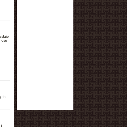
wstaje
smosu
ą do
 i