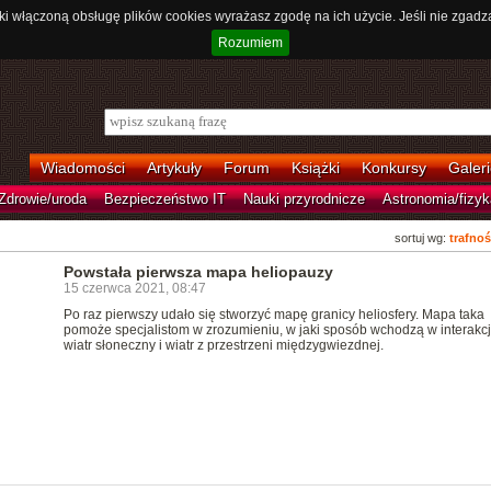
ki włączoną obsługę plików cookies wyrażasz zgodę na ich użycie. Jeśli nie zgadz
Rozumiem
Wiadomości
Artykuły
Forum
Książki
Konkursy
Galeri
Zdrowie/uroda
Bezpieczeństwo IT
Nauki przyrodnicze
Astronomia/fizyk
sortuj wg:
trafnoś
Powstała pierwsza mapa heliopauzy
15 czerwca 2021, 08:47
Po raz pierwszy udało się stworzyć mapę granicy heliosfery. Mapa taka
pomoże specjalistom w zrozumieniu, w jaki sposób wchodzą w interakc
wiatr słoneczny i wiatr z przestrzeni międzygwiezdnej.