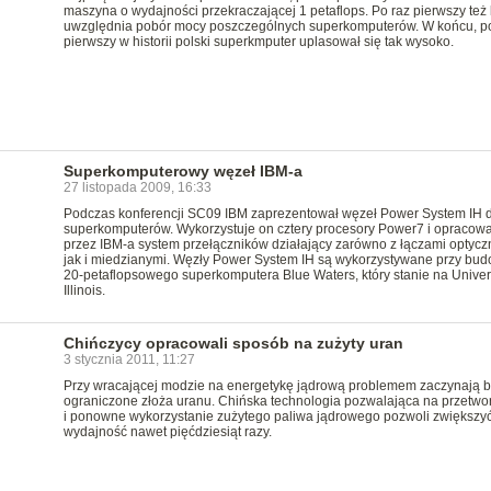
maszyna o wydajności przekraczającej 1 petaflops. Po raz pierwszy też l
uwzględnia pobór mocy poszczególnych superkomputerów. W końcu, po
pierwszy w historii polski superkmputer uplasował się tak wysoko.
Superkomputerowy węzeł IBM-a
27 listopada 2009, 16:33
Podczas konferencji SC09 IBM zaprezentował węzeł Power System IH d
superkomputerów. Wykorzystuje on cztery procesory Power7 i opracow
przez IBM-a system przełączników działający zarówno z łączami optycz
jak i miedzianymi. Węzły Power System IH są wykorzystywane przy bud
20-petaflopsowego superkomputera Blue Waters, który stanie na Univers
Illinois.
Chińczycy opracowali sposób na zużyty uran
3 stycznia 2011, 11:27
Przy wracającej modzie na energetykę jądrową problemem zaczynają b
ograniczone złoża uranu. Chińska technologia pozwalająca na przetwo
i ponowne wykorzystanie zużytego paliwa jądrowego pozwoli zwiększy
wydajność nawet pięćdziesiąt razy.