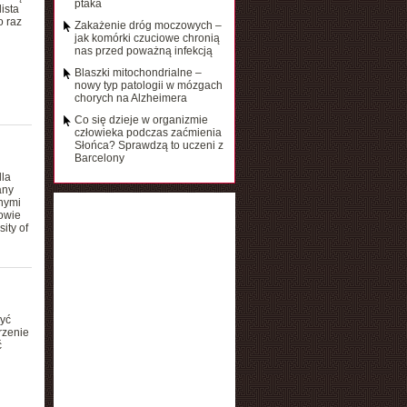
ptaka
ista
 raz
Zakażenie dróg moczowych –
jak komórki czuciowe chronią
nas przed poważną infekcją
Blaszki mitochondrialne –
nowy typ patologii w mózgach
chorych na Alzheimera
Co się dzieje w organizmie
człowieka podczas zaćmienia
Słońca? Sprawdzą to uczeni z
Barcelony
la
any
nymi
owie
ity of
yć
rzenie
ć