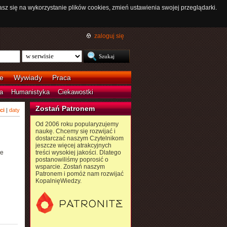
asz się na wykorzystanie plików cookies, zmień ustawienia swojej przeglądarki.
zaloguj się
e
Wywiady
Praca
a
Humanistyka
Ciekawostki
Zostań Patronem
ci
|
daty
Od 2006 roku popularyzujemy
naukę. Chcemy się rozwijać i
dostarczać naszym Czytelnikom
jeszcze więcej atrakcyjnych
je
treści wysokiej jakości. Dlatego
postanowiliśmy poprosić o
wsparcie. Zostań naszym
Patronem i pomóż nam rozwijać
KopalnięWiedzy.