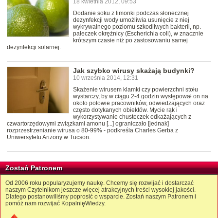
18 kwietnia 2012, 09:53
Dodanie soku z limonki podczas słonecznej
dezynfekcji wody umożliwia usunięcie z niej
wykrywalnego poziomu szkodliwych bakterii, np.
pałeczek okrężnicy (Escherichia coli), w znacznie
krótszym czasie niż po zastosowaniu samej
dezynfekcji solarnej.
Jak szybko wirusy skażają budynki?
10 września 2014, 12:31
Skażenie wirusem klamki czy powierzchni stołu
wystarczy, by w ciągu 2-4 godzin występował on na
około połowie pracowników, odwiedzających oraz
często dotykanych obiektów. Mycie rąk i
wykorzystywanie chusteczek odkażających z
czwartorzędowymi związkami amonu [...] ograniczało [jednak]
rozprzestrzenianie wirusa o 80-99% - podkreśla Charles Gerba z
Uniwersytetu Arizony w Tucson.
Zostań Patronem
Od 2006 roku popularyzujemy naukę. Chcemy się rozwijać i dostarczać
naszym Czytelnikom jeszcze więcej atrakcyjnych treści wysokiej jakości.
Dlatego postanowiliśmy poprosić o wsparcie. Zostań naszym Patronem i
pomóż nam rozwijać KopalnięWiedzy.