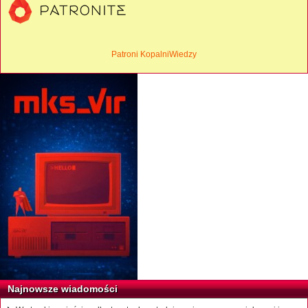
Patroni KopalniWiedzy
Najnowsze wiadomości