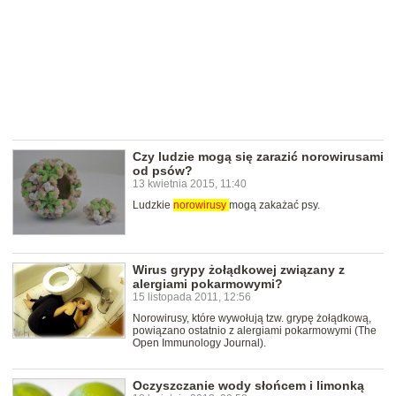
Czy ludzie mogą się zarazić norowirusami
od psów?
13 kwietnia 2015, 11:40
Ludzkie
norowirusy
mogą zakażać psy.
Wirus grypy żołądkowej związany z
alergiami pokarmowymi?
15 listopada 2011, 12:56
Norowirusy, które wywołują tzw. grypę żołądkową,
powiązano ostatnio z alergiami pokarmowymi (The
Open Immunology Journal).
Oczyszczanie wody słońcem i limonką