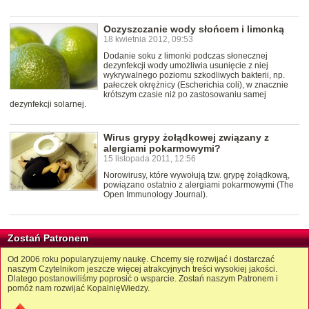
Oczyszczanie wody słońcem i limonką
18 kwietnia 2012, 09:53
Dodanie soku z limonki podczas słonecznej
dezynfekcji wody umożliwia usunięcie z niej
wykrywalnego poziomu szkodliwych bakterii, np.
pałeczek okrężnicy (Escherichia coli), w znacznie
krótszym czasie niż po zastosowaniu samej
dezynfekcji solarnej.
Wirus grypy żołądkowej związany z
alergiami pokarmowymi?
15 listopada 2011, 12:56
Norowirusy, które wywołują tzw. grypę żołądkową,
powiązano ostatnio z alergiami pokarmowymi (The
Open Immunology Journal).
Zostań Patronem
Od 2006 roku popularyzujemy naukę. Chcemy się rozwijać i dostarczać
naszym Czytelnikom jeszcze więcej atrakcyjnych treści wysokiej jakości.
Dlatego postanowiliśmy poprosić o wsparcie. Zostań naszym Patronem i
pomóż nam rozwijać KopalnięWiedzy.