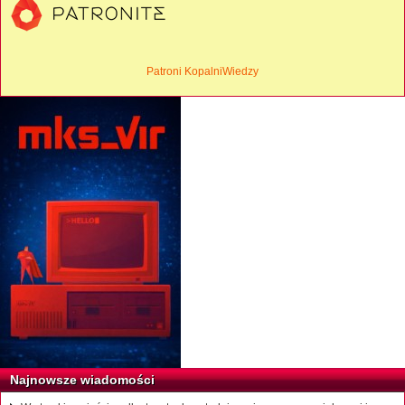
Patroni KopalniWiedzy
Najnowsze wiadomości