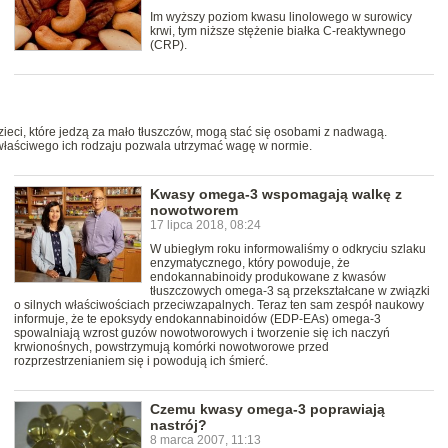
Im wyższy poziom kwasu linolowego w surowicy
krwi, tym niższe stężenie białka C-reaktywnego
(CRP).
zieci, które jedzą za mało tłuszczów, mogą stać się osobami z nadwagą.
właściwego ich rodzaju pozwala utrzymać wagę w normie.
Kwasy omega-3 wspomagają walkę z
nowotworem
17 lipca 2018, 08:24
W ubiegłym roku informowaliśmy o odkryciu szlaku
enzymatycznego, który powoduje, że
endokannabinoidy produkowane z kwasów
tłuszczowych omega-3 są przekształcane w związki
o silnych właściwościach przeciwzapalnych. Teraz ten sam zespół naukowy
informuje, że te epoksydy endokannabinoidów (EDP-EAs) omega-3
spowalniają wzrost guzów nowotworowych i tworzenie się ich naczyń
krwionośnych, powstrzymują komórki nowotworowe przed
rozprzestrzenianiem się i powodują ich śmierć.
Czemu kwasy omega-3 poprawiają
nastrój?
8 marca 2007, 11:13