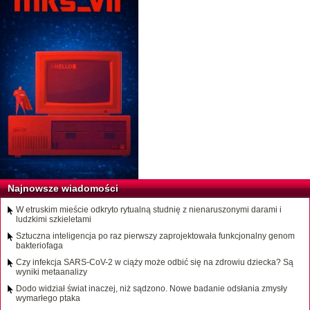
Najnowsze wiadomości
W etruskim mieście odkryto rytualną studnię z nienaruszonymi darami i
ludzkimi szkieletami
Sztuczna inteligencja po raz pierwszy zaprojektowała funkcjonalny genom
bakteriofaga
Czy infekcja SARS-CoV-2 w ciąży może odbić się na zdrowiu dziecka? Są
wyniki metaanalizy
Dodo widział świat inaczej, niż sądzono. Nowe badanie odsłania zmysły
wymarłego ptaka