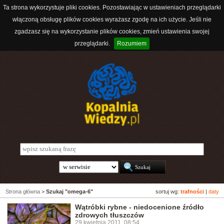
Ta strona wykorzystuje pliki cookies. Pozostawiając w ustawieniach przeglądarki
włączoną obsługę plików cookies wyrażasz zgodę na ich użycie. Jeśli nie
zgadzasz się na wykorzystanie plików cookies, zmień ustawienia swojej
przeglądarki.
Rozumiem
Strona główna
>
Szukaj "omega-6"
sortuj wg:
trafności
|
daty
Wątróbki rybne - niedocenione źródło
zdrowych tłuszczów
29 kwietnia 2011, 08:54