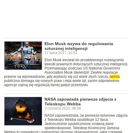
Elon Musk wzywa do regulowania
sztucznej inteligencji
17 lipca 2017, 10:51
Elon Musk wezwał do proaktywnego rozwiązania
kwestii prawnych dotyczących sztucznej inteligencji.
Przemawiając podczas US National Governors
Association Musk stwierdził: Zwykle regulacje
prawne są wprowadzane, gdy wydarzy się już wiele złych rzeczy,
opinia
publiczna domaga się nowych praw i mija wiele lat, zanim odpowiednie
agencje zajmą się regulacją danej gałęzi przemysłu
NASA zapowiada pierwsze zdjęcia z
Teleskopu Webba
3 czerwca 2022, 08:58
NASA zapowiedziała, że pierwsze kolorowe zdjęcia
z Teleskopu Webba opublikuje 12 lipca.
Jednocześnie upublicznione zostaną dane
spektroskopowe. Teleskop Kosmiczny Jamesa
Webba to największe i najbardziej złożone obserwatorium, jakie człowiek