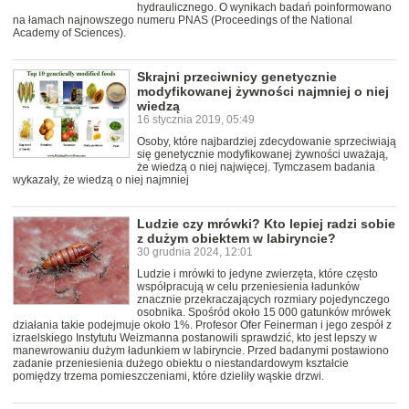
hydraulicznego. O wynikach badań poinformowano
na łamach najnowszego numeru PNAS (Proceedings of the National
Academy of Sciences).
Skrajni przeciwnicy genetycznie
modyfikowanej żywności najmniej o niej
wiedzą
16 stycznia 2019, 05:49
Osoby, które najbardziej zdecydowanie sprzeciwiają
się genetycznie modyfikowanej żywności uważają,
że wiedzą o niej najwięcej. Tymczasem badania
wykazały, że wiedzą o niej najmniej
Ludzie czy mrówki? Kto lepiej radzi sobie
z dużym obiektem w labiryncie?
30 grudnia 2024, 12:01
Ludzie i mrówki to jedyne zwierzęta, które często
współpracują w celu przeniesienia ładunków
znacznie przekraczających rozmiary pojedynczego
osobnika. Spośród około 15 000 gatunków mrówek
działania takie podejmuje około 1%. Profesor Ofer Feinerman i jego zespół z
izraelskiego Instytutu Weizmanna postanowili sprawdzić, kto jest lepszy w
manewrowaniu dużym ładunkiem w labiryncie. Przed badanymi postawiono
zadanie przeniesienia dużego obiektu o niestandardowym kształcie
pomiędzy trzema pomieszczeniami, które dzieliły wąskie drzwi.