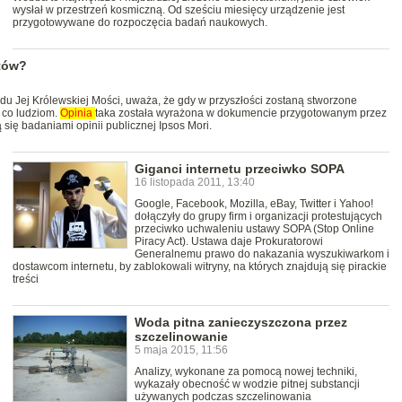
wysłał w przestrzeń kosmiczną. Od sześciu miesięcy urządzenie jest
przygotowywane do rozpoczęcia badań naukowych.
tów?
du Jej Królewskiej Mości, uważa, że gdy w przyszłości zostaną stworzone
 co ludziom.
Opinia
taka została wyrażona w dokumencie przygotowanym przez
 się badaniami opinii publicznej Ipsos Mori.
Giganci internetu przeciwko SOPA
16 listopada 2011, 13:40
Google, Facebook, Mozilla, eBay, Twitter i Yahoo!
dołączyły do grupy firm i organizacji protestujących
przeciwko uchwaleniu ustawy SOPA (Stop Online
Piracy Act). Ustawa daje Prokuratorowi
Generalnemu prawo do nakazania wyszukiwarkom i
dostawcom internetu, by zablokowali witryny, na których znajdują się pirackie
treści
Woda pitna zanieczyszczona przez
szczelinowanie
5 maja 2015, 11:56
Analizy, wykonane za pomocą nowej techniki,
wykazały obecność w wodzie pitnej substancji
używanych podczas szczelinowania