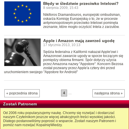
Błędy w śledztwie przeciwko Intelowi?
8 sierpnia 2009, 15:43
Nikiforos Diamandouros, europejski ombudsman,
oskarża Komisję Europejską o to, że w procesie
antymonopolowym przeciwko Intelowi pominęła
zeznanie, które mogło oczyścić Intela z zarzutów.
Apple i Amazon mają zawrzeć ugodę
17 stycznia 2013, 10:13
Sędzia federalna z Kalifornii nakazał Apple'owi i
Amazonowi zawarcie ugody w sporze toczącym się
pomiędzy obiema firmami. Spór dotyczy użycia
przez Amazona nazwy "Appstore". Koncern Bezosa
został pozwany przez Apple'a cztery dni przed
uruchomieniem swojego "Appstore for Android"
4
…
« poprzednia strona
następna strona »
Zostań Patronem
Od 2006 roku popularyzujemy naukę. Chcemy się rozwijać i dostarczać
naszym Czytelnikom jeszcze więcej atrakcyjnych treści wysokiej jakości.
Dlatego postanowiliśmy poprosić o wsparcie. Zostań naszym Patronem i
pomóż nam rozwijać KopalnięWiedzy.