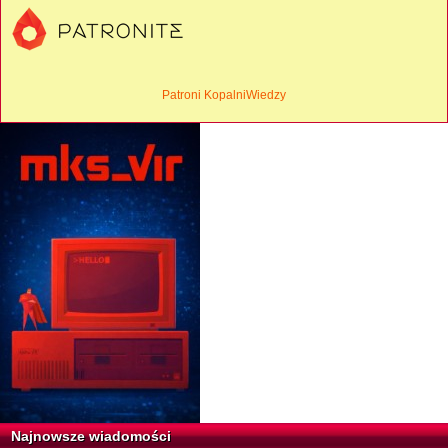
Patroni KopalniWiedzy
Najnowsze wiadomości