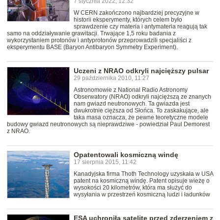
7 stycznia 2022, 12:32
W CERN zakończono najbardziej precyzyjne w
historii eksperymenty, których celem było
sprawdzenie czy materia i antymateria reagują tak
samo na oddziaływanie grawitacji. Trwające 1,5 roku badania z
wykorzystaniem protonów i antyprotonów przeprowadzili specjaliści z
eksperymentu BASE (Baryon Antibaryon Symmetry Experiment).
Uczeni z NRAO odkryli najcięższy pulsar
29 października 2010, 11:27
Astronomowie z National Radio Astronomy
Obserwatory (NRAO) odkryli najcięższą ze znanych
nam gwiazd neutronowych. Ta gwiazda jest
dwukrotnie cięższa od Słońca. To zaskakujące, ale
taka masa oznacza, że pewne teoretyczne modele
budowy gwiazd neutronowych są nieprawdziwe - powiedział Paul Demorest
z NRAO.
Opatentowali kosmiczną windę
17 sierpnia 2015, 11:42
Kanadyjska firma Thoth Technology uzyskała w USA
patent na kosmiczną windę. Patent opisuje wieżę o
wysokości 20 kilometrów, która ma służyć do
wysyłania w przestrzeń kosmiczną ludzi i ładunków
ESA uchroniła satelitę przed zderzeniem z