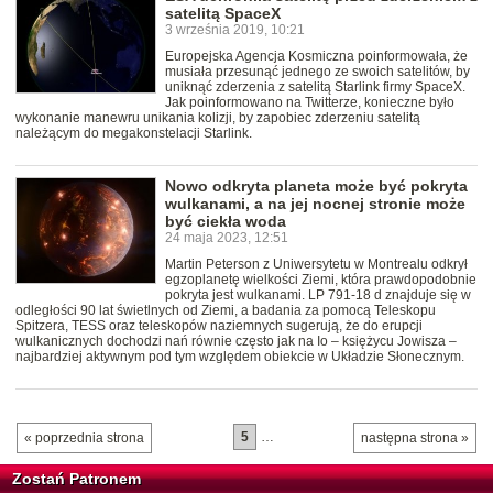
satelitą SpaceX
3 września 2019, 10:21
Europejska Agencja Kosmiczna poinformowała, że
musiała przesunąć jednego ze swoich satelitów, by
uniknąć zderzenia z satelitą Starlink firmy SpaceX.
Jak poinformowano na Twitterze, konieczne było
wykonanie manewru unikania kolizji, by zapobiec zderzeniu satelitą
należącym do megakonstelacji Starlink.
Nowo odkryta planeta może być pokryta
wulkanami, a na jej nocnej stronie może
być ciekła woda
24 maja 2023, 12:51
Martin Peterson z Uniwersytetu w Montrealu odkrył
egzoplanetę wielkości Ziemi, która prawdopodobnie
pokryta jest wulkanami. LP 791-18 d znajduje się w
odległości 90 lat świetlnych od Ziemi, a badania za pomocą Teleskopu
Spitzera, TESS oraz teleskopów naziemnych sugerują, że do erupcji
wulkanicznych dochodzi nań równie często jak na Io – księżycu Jowisza –
najbardziej aktywnym pod tym względem obiekcie w Układzie Słonecznym.
5
…
« poprzednia strona
następna strona »
Zostań Patronem