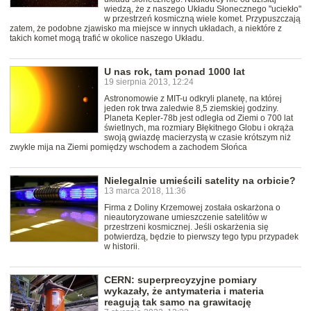
wiedzą, że z naszego Układu Słonecznego "uciekło"
w przestrzeń kosmiczną wiele komet. Przypuszczają
zatem, że podobne zjawisko ma miejsce w innych układach, a niektóre z
takich komet mogą trafić w okolice naszego Układu.
U nas rok, tam ponad 1000 lat
19 sierpnia 2013, 12:24
Astronomowie z MIT-u odkryli planetę, na której
jeden rok trwa zaledwie 8,5 ziemskiej godziny.
Planeta Kepler-78b jest odległa od Ziemi o 700 lat
świetlnych, ma rozmiary Błękitnego Globu i okrąża
swoją gwiazdę macierzystą w czasie krótszym niż
zwykle mija na Ziemi pomiędzy wschodem a zachodem Słońca
Nielegalnie umieścili satelity na orbicie?
13 marca 2018, 11:36
Firma z Doliny Krzemowej została oskarżona o
nieautoryzowane umieszczenie satelitów w
przestrzeni kosmicznej. Jeśli oskarżenia się
potwierdzą, będzie to pierwszy tego typu przypadek
w historii.
CERN: superprecyzyjne pomiary
wykazały, że antymateria i materia
reagują tak samo na grawitację