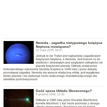
Nereida - zagadka nietypowego księżyca
Neptuna rozwiązana?
22 maja 2026, 08:07
Jednak to nie Tryton jest najbardziej zagadkowym
księżycem Neptuna, a Nereida. Jest trzecim co do
wielkości i dziewiątym pod względem odległości od
planety księżycem planety. Odkryty został przez
holenderskiego astronoma Gerarda Kuipera w 1949 roku i przez dekady
pozostawał zagadką. Nereida ma wysoce eliptyczną orbitę, jest wyjątkowo
blisko planety i nie wykazuje ruchu wstecznego charakterystycznego dla
obiektów przechwyconych
Gość spoza Układu Słonecznego?
8 grudnia 2008, 12:30
Odkryta w 1986 roku przez Donalda Machholza
kometa Machholz 1 być może pochodzi z obcego
układu słonecznego. Naukowcy nie od dzisiaj