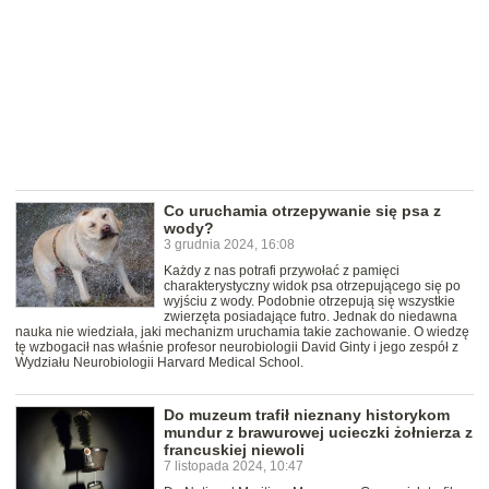
Co uruchamia otrzepywanie się psa z
wody?
3 grudnia 2024, 16:08
Każdy z nas potrafi przywołać z pamięci
charakterystyczny widok psa otrzepującego się po
wyjściu z wody. Podobnie otrzepują się wszystkie
zwierzęta posiadające futro. Jednak do niedawna
nauka nie wiedziała, jaki mechanizm uruchamia takie zachowanie. O wiedzę
tę wzbogacił nas właśnie profesor neurobiologii David Ginty i jego zespół z
Wydziału Neurobiologii Harvard Medical School.
Do muzeum trafił nieznany historykom
mundur z brawurowej ucieczki żołnierza z
francuskiej niewoli
7 listopada 2024, 10:47