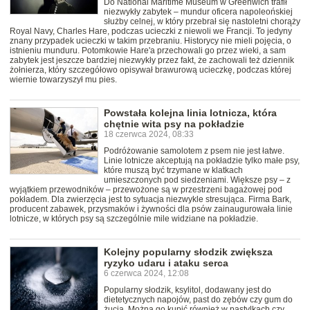
Do National Maritime Museum w Greenwich trafił
niezwykły zabytek – mundur oficera napoleońskiej
służby celnej, w który przebrał się nastoletni chorąży
Royal Navy, Charles Hare, podczas ucieczki z niewoli we Francji. To jedyny
znany przypadek ucieczki w takim przebraniu. Historycy nie mieli pojęcia, o
istnieniu munduru. Potomkowie Hare'a przechowali go przez wieki, a sam
zabytek jest jeszcze bardziej niezwykły przez fakt, że zachowali też dziennik
żołnierza, który szczegółowo opisywał brawurową ucieczkę, podczas której
wiernie towarzyszył mu pies.
Powstała kolejna linia lotnicza, która
chętnie wita psy na pokładzie
18 czerwca 2024, 08:33
Podróżowanie samolotem z psem nie jest łatwe.
Linie lotnicze akceptują na pokładzie tylko małe psy,
które muszą być trzymane w klatkach
umieszczonych pod siedzeniami. Większe psy – z
wyjątkiem przewodników – przewożone są w przestrzeni bagażowej pod
pokładem. Dla zwierzęcia jest to sytuacja niezwykle stresująca. Firma Bark,
producent zabawek, przysmaków i żywności dla psów zainaugurowała linie
lotnicze, w których psy są szczególnie mile widziane na pokładzie.
Kolejny popularny słodzik zwiększa
ryzyko udaru i ataku serca
6 czerwca 2024, 12:08
Popularny słodzik, ksylitol, dodawany jest do
dietetycznych napojów, past do zębów czy gum do
żucia. Można go kupić również w pastylkach czy