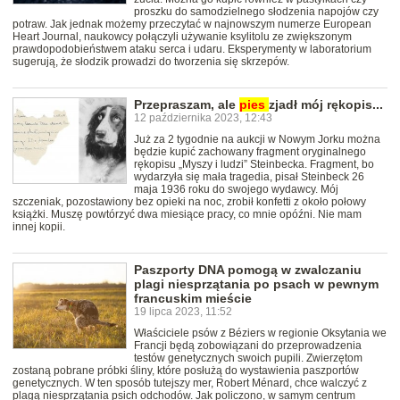
proszku do samodzielnego słodzenia napojów czy
potraw. Jak jednak możemy przeczytać w najnowszym numerze European
Heart Journal, naukowcy połączyli używanie ksylitolu ze zwiększonym
prawdopodobieństwem ataku serca i udaru. Eksperymenty w laboratorium
sugerują, że słodzik prowadzi do tworzenia się skrzepów.
Przepraszam, ale
pies
zjadł mój rękopis...
12 października 2023, 12:43
Już za 2 tygodnie na aukcji w Nowym Jorku można
będzie kupić zachowany fragment oryginalnego
rękopisu „Myszy i ludzi” Steinbecka. Fragment, bo
wydarzyła się mała tragedia, pisał Steinbeck 26
maja 1936 roku do swojego wydawcy. Mój
szczeniak, pozostawiony bez opieki na noc, zrobił konfetti z około połowy
książki. Muszę powtórzyć dwa miesiące pracy, co mnie opóźni. Nie mam
innej kopii.
Paszporty DNA pomogą w zwalczaniu
plagi niesprzątania po psach w pewnym
francuskim mieście
19 lipca 2023, 11:52
Właściciele psów z Béziers w regionie Oksytania we
Francji będą zobowiązani do przeprowadzenia
testów genetycznych swoich pupili. Zwierzętom
zostaną pobrane próbki śliny, które posłużą do wystawienia paszportów
genetycznych. W ten sposób tutejszy mer, Robert Ménard, chce walczyć z
plagą niesprzątania psich odchodów. Jak policzono, w samym centrum