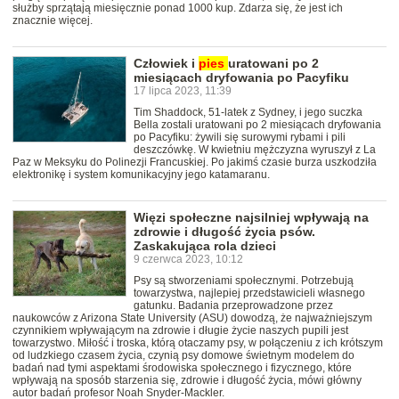
służby sprzątają miesięcznie ponad 1000 kup. Zdarza się, że jest ich
znacznie więcej.
Człowiek i
pies
uratowani po 2
miesiącach dryfowania po Pacyfiku
17 lipca 2023, 11:39
Tim Shaddock, 51-latek z Sydney, i jego suczka
Bella zostali uratowani po 2 miesiącach dryfowania
po Pacyfiku: żywili się surowymi rybami i pili
deszczówkę. W kwietniu mężczyzna wyruszył z La
Paz w Meksyku do Polinezji Francuskiej. Po jakimś czasie burza uszkodziła
elektronikę i system komunikacyjny jego katamaranu.
Więzi społeczne najsilniej wpływają na
zdrowie i długość życia psów.
Zaskakująca rola dzieci
9 czerwca 2023, 10:12
Psy są stworzeniami społecznymi. Potrzebują
towarzystwa, najlepiej przedstawicieli własnego
gatunku. Badania przeprowadzone przez
naukowców z Arizona State University (ASU) dowodzą, że najważniejszym
czynnikiem wpływającym na zdrowie i długie życie naszych pupili jest
towarzystwo. Miłość i troska, którą otaczamy psy, w połączeniu z ich krótszym
od ludzkiego czasem życia, czynią psy domowe świetnym modelem do
badań nad tymi aspektami środowiska społecznego i fizycznego, które
wpływają na sposób starzenia się, zdrowie i długość życia, mówi główny
autor badań profesor Noah Snyder-Mackler.