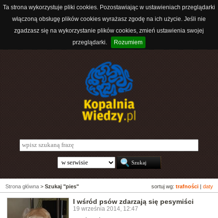
Ta strona wykorzystuje pliki cookies. Pozostawiając w ustawieniach przeglądarki
włączoną obsługę plików cookies wyrażasz zgodę na ich użycie. Jeśli nie
zgadzasz się na wykorzystanie plików cookies, zmień ustawienia swojej
przeglądarki.
Rozumiem
Strona główna
>
Szukaj "pies"
sortuj wg:
trafności
|
daty
I wśród psów zdarzają się pesymiści
19 września 2014, 12:47