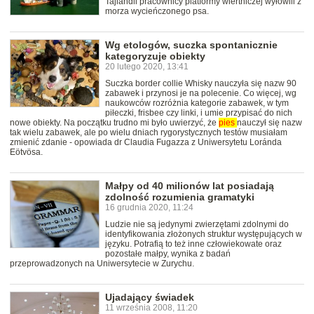
Tajlandii pracownicy platformy wiertniczej wyłowili z
morza wycieńczonego psa.
Wg etologów, suczka spontanicznie
kategoryzuje obiekty
20 lutego 2020, 13:41
Suczka border collie Whisky nauczyła się nazw 90
zabawek i przynosi je na polecenie. Co więcej, wg
naukowców rozróżnia kategorie zabawek, w tym
piłeczki, frisbee czy linki, i umie przypisać do nich
nowe obiekty. Na początku trudno mi było uwierzyć, że
pies
nauczył się nazw
tak wielu zabawek, ale po wielu dniach rygorystycznych testów musiałam
zmienić zdanie - opowiada dr Claudia Fugazza z Uniwersytetu Loránda
Eötvösa.
Małpy od 40 milionów lat posiadają
zdolność rozumienia gramatyki
16 grudnia 2020, 11:24
Ludzie nie są jedynymi zwierzętami zdolnymi do
identyfikowania złożonych struktur występujących w
języku. Potrafią to też inne człowiekowate oraz
pozostałe małpy, wynika z badań
przeprowadzonych na Uniwersytecie w Zurychu.
Ujadający świadek
11 września 2008, 11:20