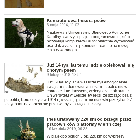
Komputerowa tresura psów
6 maja 2016, 11:03
Naukowcy z Uniwersytetu Stanowego Północnej
Karoliny stworzyli sprzęt i oprogramowanie, które
pozwalają komputerowi autonomicznie wytresować
psa. Jak wyjaśniają, komputer reaguje na mowę
ciała czworonoga.
Już 14 tys. lat temu ludzie opiekowali się
chorym psem
9 lutego 2018, 13:51
Już 14 tysięcy lat temu ludzie byli emocjonalnie
związani z udomowionymi psami i dbali o nie w
chorobie. Luc Janssens, weterynarz i doktorant z
Uniwersytetu w Lejdzie, twierdzi, że szczątki psa z
paleolitu, które odkryto w 1914 r., wskazują, że mimo nosówki przeżył on 27-
28 tygodni. Bez opieki nie przetrwałby zaś więcej niż 3 tyg.
Pies uratowany 220 km od brzegu przez
pracowników platformy wiertniczej
16 kwietnia 2019, 09:28
W piątek po południu ok. 220 km od wybrzeży