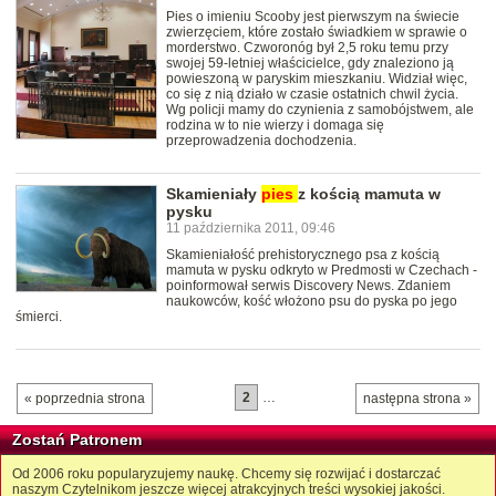
Pies o imieniu Scooby jest pierwszym na świecie
zwierzęciem, które zostało świadkiem w sprawie o
morderstwo. Czworonóg był 2,5 roku temu przy
swojej 59-letniej właścicielce, gdy znaleziono ją
powieszoną w paryskim mieszkaniu. Widział więc,
co się z nią działo w czasie ostatnich chwil życia.
Wg policji mamy do czynienia z samobójstwem, ale
rodzina w to nie wierzy i domaga się
przeprowadzenia dochodzenia.
Skamieniały
pies
z kością mamuta w
pysku
11 października 2011, 09:46
Skamieniałość prehistorycznego psa z kością
mamuta w pysku odkryto w Predmosti w Czechach -
poinformował serwis Discovery News. Zdaniem
naukowców, kość włożono psu do pyska po jego
śmierci.
2
…
« poprzednia strona
następna strona »
Zostań Patronem
Od 2006 roku popularyzujemy naukę. Chcemy się rozwijać i dostarczać
naszym Czytelnikom jeszcze więcej atrakcyjnych treści wysokiej jakości.