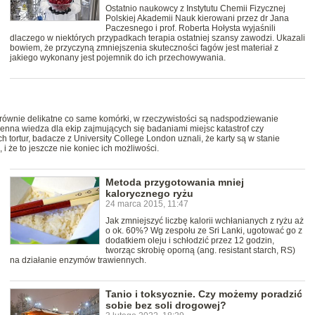
Ostatnio naukowcy z Instytutu Chemii Fizycznej
Polskiej Akademii Nauk kierowani przez dr Jana
Paczesnego i prof. Roberta Hołysta wyjaśnili
dlaczego w niektórych przypadkach terapia ostatniej szansy zawodzi. Ukazali
bowiem, że przyczyną zmniejszenia skuteczności fagów jest materiał z
jakiego wykonany jest pojemnik do ich przechowywania.
 równie delikatne co same komórki, w rzeczywistości są nadspodziewanie
cenna wiedza dla ekip zajmujących się badaniami miejsc katastrof czy
h tortur, badacze z University College London uznali, że karty są w stanie
i że to jeszcze nie koniec ich możliwości.
Metoda przygotowania mniej
kalorycznego ryżu
24 marca 2015, 11:47
Jak zmniejszyć liczbę kalorii wchłanianych z ryżu aż
o ok. 60%? Wg zespołu ze Sri Lanki, ugotować go z
dodatkiem oleju i schłodzić przez 12 godzin,
tworząc skrobię oporną (ang. resistant starch, RS)
na działanie enzymów trawiennych.
Tanio i toksycznie. Czy możemy poradzić
sobie bez soli drogowej?