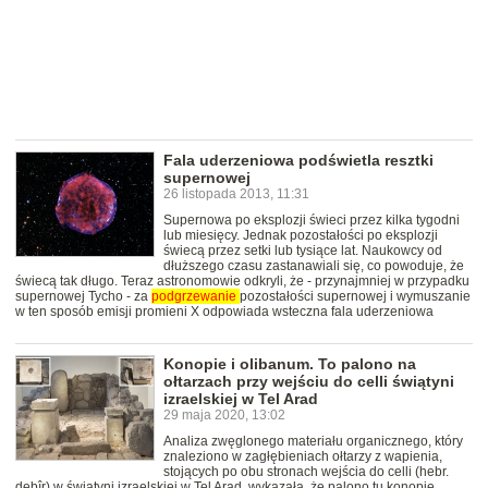
Fala uderzeniowa podświetla resztki
supernowej
26 listopada 2013, 11:31
Supernowa po eksplozji świeci przez kilka tygodni
lub miesięcy. Jednak pozostałości po eksplozji
świecą przez setki lub tysiące lat. Naukowcy od
dłuższego czasu zastanawiali się, co powoduje, że
świecą tak długo. Teraz astronomowie odkryli, że - przynajmniej w przypadku
supernowej Tycho - za
podgrzewanie
pozostałości supernowej i wymuszanie
w ten sposób emisji promieni X odpowiada wsteczna fala uderzeniowa
Konopie i olibanum. To palono na
ołtarzach przy wejściu do celli świątyni
izraelskiej w Tel Arad
29 maja 2020, 13:02
Analiza zwęglonego materiału organicznego, który
znaleziono w zagłębieniach ołtarzy z wapienia,
stojących po obu stronach wejścia do celli (hebr.
debîr) w świątyni izraelskiej w Tel Arad, wykazała, że palono tu konopie