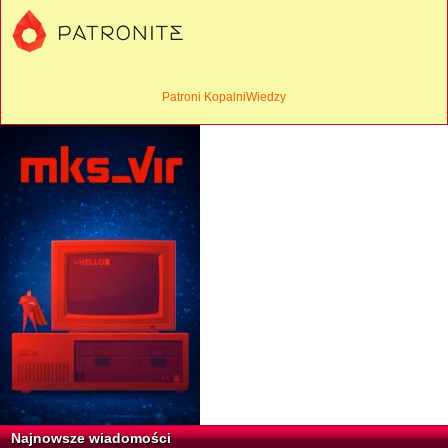
Patroni KopalniWiedzy
Najnowsze wiadomości