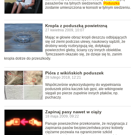
pasażerów na tylnych siedzeniach.
Poduszka
zostanie umieszczona w konsoli w tylnym siedzeniu.
Kropla z poduszką powietrzną
27 kwietnia 2009, 10:07
Mając w głowie obraz kropli deszczu odbijających
się od ziemi podczas ulewy, naukowcy sądzili, że
drobiny wody rozbryzgują się, dotykając
powierzchni gleby, ściany czy innych obiektów.
Tymczasem okazało się, że dzieje się to, zanim
kropla dotrze do przeszkody.
Pióra z wikińskich poduszek
28 lutego 2018, 12:21
Współcześnie wykorzystujemy do wypełniania
poduszek pióra kaczek lub gęsi, ale wikingowie
sięgali po pierze zupełnie innych ptaków, np.
puchaczy.
Zapinaj pasy nawet w ciąży
18 maja 2009, 09:22
Panuje powszechne przekonanie, że rezygnacja z
zapinania pasów bezpieczeństwa przez kobiety
ciężarne pozwala na ograniczenie szkód