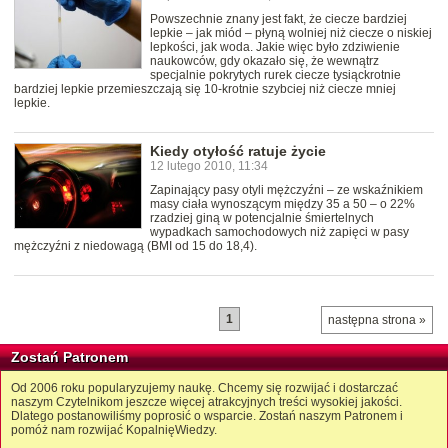
Powszechnie znany jest fakt, że ciecze bardziej
lepkie – jak miód – płyną wolniej niż ciecze o niskiej
lepkości, jak woda. Jakie więc było zdziwienie
naukowców, gdy okazało się, że wewnątrz
specjalnie pokrytych rurek ciecze tysiąckrotnie
bardziej lepkie przemieszczają się 10-krotnie szybciej niż ciecze mniej
lepkie.
Kiedy otyłość ratuje życie
12 lutego 2010, 11:34
Zapinający pasy otyli mężczyźni – ze wskaźnikiem
masy ciała wynoszącym między 35 a 50 – o 22%
rzadziej giną w potencjalnie śmiertelnych
wypadkach samochodowych niż zapięci w pasy
mężczyźni z niedowagą (BMI od 15 do 18,4).
1
następna strona »
Zostań Patronem
Od 2006 roku popularyzujemy naukę. Chcemy się rozwijać i dostarczać
naszym Czytelnikom jeszcze więcej atrakcyjnych treści wysokiej jakości.
Dlatego postanowiliśmy poprosić o wsparcie. Zostań naszym Patronem i
pomóż nam rozwijać KopalnięWiedzy.