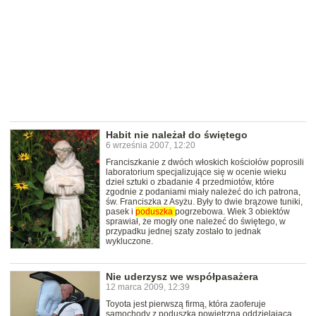
Habit nie należał do świętego
6 września 2007, 12:20
Franciszkanie z dwóch włoskich kościołów poprosili
laboratorium specjalizujące się w ocenie wieku
dzieł sztuki o zbadanie 4 przedmiotów, które
zgodnie z podaniami miały należeć do ich patrona,
św. Franciszka z Asyżu. Były to dwie brązowe tuniki,
pasek i
poduszka
pogrzebowa. Wiek 3 obiektów
sprawiał, że mogły one należeć do świętego, w
przypadku jednej szaty zostało to jednak
wykluczone.
Nie uderzysz we współpasażera
12 marca 2009, 12:39
Toyota jest pierwszą firmą, która zaoferuje
samochody z poduszką powietrzną oddzielającą