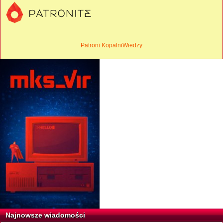
Patroni KopalniWiedzy
Najnowsze wiadomości