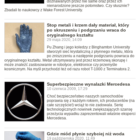
doznawanych przez nie same oraz przez ich
nienarodzone jeszcze potomstwo. Czy słusznie?
Zbadali to naukowcy z Wake Forest University.
Stop metali i krzem dały materiał, który
po skruszeniu i podgrzaniu wraca do
oryginalnego kształtu
29 maja 2020, 14:09
Pu Zhang i jego koledzy z Binghamton University
stworzyli sieć krystaliczną z płynnego metalu, która
po zniszczeniu a następnie podgrzaniu powraca do
oryginalnego kształtu. Metal utrzymywany jest przez krzemową skorupę i
może znaleźć zastosowanie w robotyce, elektronice czy przemyśle
kosmicznym. Na myśl przychodzi też od razu robot T-1000 z Terminatora 2.
Superbezpieczne wynalazki Mercedesa
10 czerwca 2009, 17:29
Choć bezpieczeństwo naszych samochodów
poprawia się z każdym rokiem, ich producentów (na
całe szczęście!) wciąż to nie zadowala. Serię
technologicznych nowinek zwiększających szansę
przeżycia wypadku zaprezentowali właśnie eksperci
Mercedesa.
Gdzie miód płynie szybciej niż woda
19 października 2020, 11:49