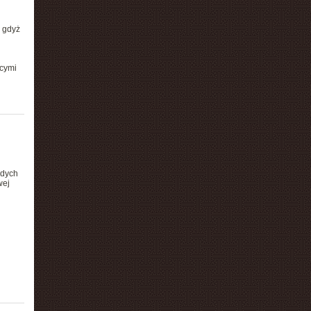
 gdyż
ącymi
żdych
wej