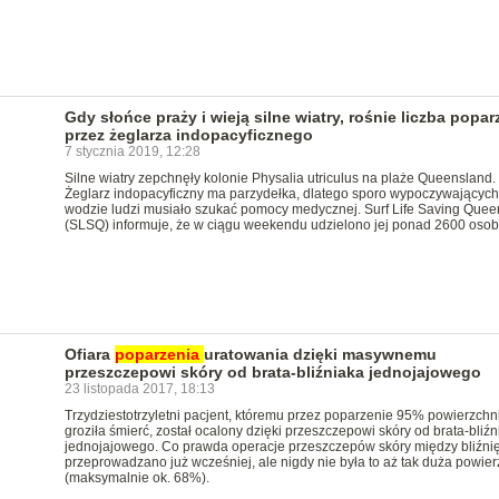
Gdy słońce praży i wieją silne wiatry, rośnie liczba popar
przez żeglarza indopacyficznego
7 stycznia 2019, 12:28
Silne wiatry zepchnęły kolonie Physalia utriculus na plaże Queensland.
Żeglarz indopacyficzny ma parzydełka, dlatego sporo wypoczywających
wodzie ludzi musiało szukać pomocy medycznej. Surf Life Saving Quee
(SLSQ) informuje, że w ciągu weekendu udzielono jej ponad 2600 oso
Ofiara
poparzenia
uratowania dzięki masywnemu
przeszczepowi skóry od brata-bliźniaka jednojajowego
23 listopada 2017, 18:13
Trzydziestotrzyletni pacjent, któremu przez poparzenie 95% powierzchni
groziła śmierć, został ocalony dzięki przeszczepowi skóry od brata-bliźn
jednojajowego. Co prawda operacje przeszczepów skóry między bliźni
przeprowadzano już wcześniej, ale nigdy nie była to aż tak duża powie
(maksymalnie ok. 68%).