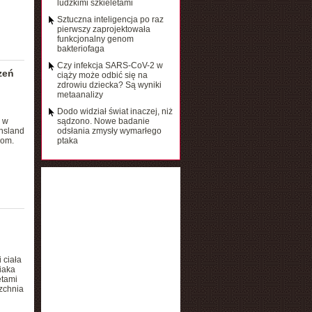
ludzkimi szkieletami
Sztuczna inteligencja po raz
pierwszy zaprojektowała
funkcjonalny genom
bakteriofaga
Czy infekcja SARS-CoV-2 w
zeń
ciąży może odbić się na
zdrowiu dziecka? Są wyniki
metaanalizy
Dodo widział świat inaczej, niż
 w
sądzono. Nowe badanie
nsland
odsłania zmysły wymarłego
bom.
ptaka
 ciała
iaka
ętami
rzchnia