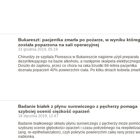
Bukareszt: pacjentka zmarła po pożarze, w wyniku które
została poparzona na sali operacyjnej
31 grudnia 2019, 05:19
Chirurdzy ze szpitala Floreasca w Bukareszcie najpierw użyli preparatu
dezynfekującego na bazie alkoholu, a następnie skalpela elektrycznego
Doszło do zapłonu, przez co chora na raka trzustki 66-letnia pacjentka
doznała poparzeń 40% powierzchni ciała. Po kilku dniach kobieta zmarł
Badanie białek z płynu surowiczego z pęcherzy pomaga
szybciej ocenić ciężkość oparzeń
18 stycznia 2019, 12:47
Badanie białkowego składu płynu surowiczego z pęcherzy może pomó
szybszej ocenie głębokości oparzeń i czasu potrzebnego na reepiteliza
(ang. re-epithelialization), czyli pokrycie powierzchni całej rany przez w
nabłonka.