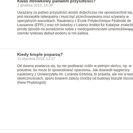
Kwas mrówkowy paliwem przyszłości?
1 grudnia 2010, 16:39
Uważany za paliwo przyszłości wodór dotychczas nie upowszechnił się,
jest niezwykle łatwopalny i musi być przechowywany oraz używany w
specjalnych warunkach. Naukowcy z École Polytechnique Fédérale de
Lausanne (EPFL) oraz ich koledzy z Leibniz-Institut für Katalyse znaleźli
prosty sposób na poradzenie sobie z niedogodnościami uniemożliwiaj
szeroki rynkowy debiut wodoru w roli paliwa.
Kiedy krople poparzą?
11 stycznia 2010, 12:37
Od dawna powtarza się, by nie podlewać roślin w pełnym słońcu, np. w
południe, bo może to spowodować oparzenia. Jak dowiedli węgierscy
naukowcy z Uniwersytetu im. Loránda Eötvösa, to prawda, ale nie w ka
okolicznościach, sporo bowiem zależy choćby od budowy blaszki liścio
(New Phytologist).