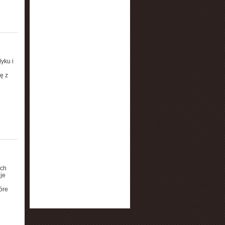
yku i
ę z
ych
je
óre