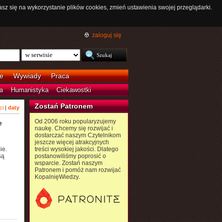
asz się na wykorzystanie plików cookies, zmień ustawienia swojej przeglądarki.
zaloguj się
e
Wywiady
Praca
a
Humanistyka
Ciekawostki
Zostań Patronem
ci
|
daty
Od 2006 roku popularyzujemy
e
naukę. Chcemy się rozwijać i
dostarczać naszym Czytelnikom
jeszcze więcej atrakcyjnych
ie.
treści wysokiej jakości. Dlatego
są
postanowiliśmy poprosić o
wsparcie. Zostań naszym
Patronem i pomóż nam rozwijać
KopalnięWiedzy.