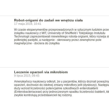
Robot-origami do zadań we wnętrzu ciała
17 maja 2016, 10:41
W czasie eksperymentów przeprowadzonych w sztucznym ludzkim przeł
żołądku naukowcy z MIT, University of Sheffield i Tokijskiego Instututu
Technologii zaprezentowali niewielkiego robota-orgiami, który rozwija si
połkniętej pastylki, a następnie - sterowany przez zewnętrzne pole
magnetyczne - dociera do żołądka
Leczenie oparzeń via mikrobiom
9 lipca 2015, 09:45
Amerykańscy naukowcy odkryli, że u pacjentów, którzy doznali poważn
oparzeń, dochodzi do istotnej zmiany mikroflory jelit (dysbiozy). Następu
duży wzrost liczebności potencjalnie szkodliwych enterobakterii
(Enterobacteriaceae) przy jednoczesnym spadku liczebności bakterii, kt
zwykle kontrolują przedstawicieli tej rodziny.