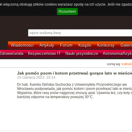
ki włączoną obsługę plików cookies wyrażasz zgodę na ich użycie. Jeśli nie zgadz
Rozumiem
Wiadomości
Artykuły
Forum
Książki
Konkursy
Galeri
Zdrowie/uroda
Bezpieczeństwo IT
Nauki przyrodnicze
Astronomia/fizyk
sortuj wg:
trafnoś
Jak pomóc psom i kotom przetrwać gorące lato w mieści
23 czerwca 2022, 10:14
Dr hab. Kamila Glińska-Suchocka z Uniwersytetu Przyrodniczego we
Wrocławiu podpowiada, jak pomóc kotom i psom przetrwać lato w mieśc
Wyjaśnia, które rasy psów najgorzej znoszą upał. Ujawnia też, czy koty 
bardziej odporne na temperatury powyżej 30°C.