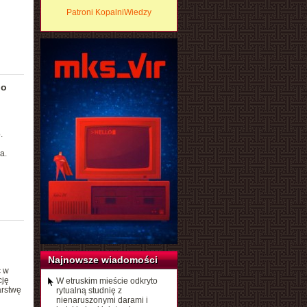
Patroni KopalniWiedzy
go
.
a.
Najnowsze wiadomości
c w
cję
W etruskim mieście odkryto
arstwę
rytualną studnię z
nienaruszonymi darami i