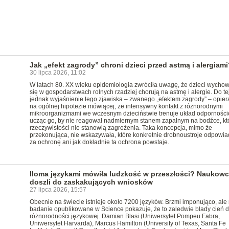
Jak „efekt zagrody” chroni dzieci przed astmą i alergiami
30 lipca 2026, 11:02
W latach 80. XX wieku epidemiologia zwróciła uwagę, że dzieci wycho
się w gospodarstwach rolnych rzadziej chorują na astmę i alergie. Do te
jednak wyjaśnienie tego zjawiska – zwanego „efektem zagrody” – opiera
na ogólnej hipotezie mówiącej, że intensywny kontakt z różnorodnymi
mikroorganizmami we wczesnym dzieciństwie trenuje układ odporności
ucząc go, by nie reagował nadmiernym stanem zapalnym na bodźce, kt
rzeczywistości nie stanowią zagrożenia. Taka koncepcja, mimo że
przekonująca, nie wskazywała, które konkretnie drobnoustroje odpowia
za ochronę ani jak dokładnie ta ochrona powstaje.
Iloma językami mówiła ludzkość w przeszłości? Naukow
doszli do zaskakujących wniosków
27 lipca 2026, 15:57
Obecnie na świecie istnieje około 7200 języków. Brzmi imponująco, al
badanie opublikowane w Science pokazuje, że to zaledwie blady cień 
różnorodności językowej. Damian Blasi (Uniwersytet Pompeu Fabra,
Uniwersytet Harvarda), Marcus Hamilton (University of Texas, Santa Fe