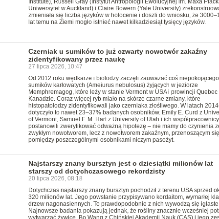
Institute), Russell Gray (Instytut Antropologii Ewolucyjnej im. Maxa Plack
Uniwersytet w Auckland) i Claire Bowern (Yale University) zrekonstruowal
zmieniała się liczba języków w holocenie i doszli do wniosku, że 3000
lat temu na Ziemi mogło istnieć nawet kilkadziesiąt tysięcy języków.
Czerniak u sumików to już czwarty nowotwór zakaźny
zidentyfikowany przez naukę
27 lipca 2026, 10:47
Od 2012 roku wędkarze i biolodzy zaczęli zauważać coś niepokojącego
sumików karłowatych (Ameiurus nebulosus) żyjących w jeziorze
Memphremagog, które leży w stanie Vermont w USA i prowincji Quebec
Kanadzie. Coraz więcej ryb miało na skórze czarne zmiany, które
histopatolodzy zidentyfikowali jako czerniaka złośliwego. W latach 20
dotyczyło to nawet 23–37% badanych osobników. Emily E. Curd z Univer
of Vermont, Samuel F. M. Hart z University of Utah i ich współpracownicy
postanowili zweryfikować odważną hipotezę – nie mamy do czynienia z
zwykłym nowotworem, lecz z nowotworem zakaźnym, przenoszącym si
pomiędzy poszczególnymi osobnikami niczym pasożyt.
Najstarszy znany bursztyn jest o dziesiątki milionów lat
starszy od dotychczasowego rekordzisty
20 lipca 2026, 08:18
Dotychczas najstarszy znany bursztyn pochodził z terenu USA sprzed o
320 milionów lat. Jego powstanie przypisywano kordaitom, wymarłej kla
drzew nagonasiennych. To prawdopodobnie z nich wywodzą się iglaste
Najnowsze badania pokazują jednak, że rośliny znacznie wcześniej potr
wytwarzać żywicę. Bo Wang z Chińskiej Akademii Nauk (CAS) i jego zes