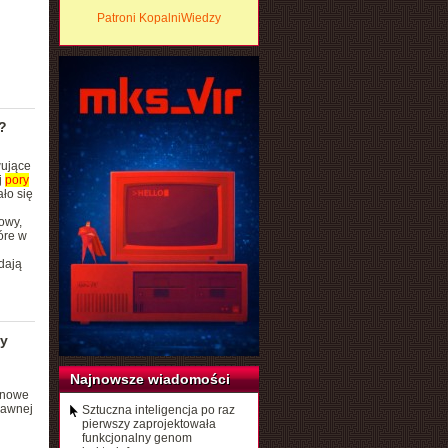
Patroni KopalniWiedzy
?
wujące
j
pory
ło się
owy,
óre w
dają
cy
Najnowsze wiadomości
e nowe
dawnej
Sztuczna inteligencja po raz
pierwszy zaprojektowała
funkcjonalny genom