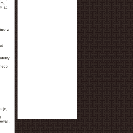
um,
 lat.
iec z
ad
telity
dnego
acje,
e
iewali.