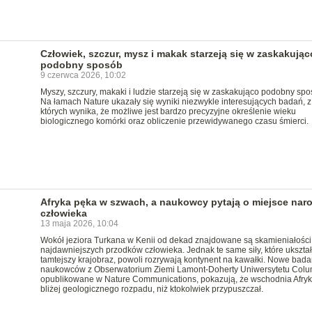
Człowiek, szczur, mysz i makak starzeją się w zaskakując
podobny sposób
9 czerwca 2026, 10:02
Myszy, szczury, makaki i ludzie starzeją się w zaskakująco podobny spo
Na łamach Nature ukazały się wyniki niezwykle interesujących badań, z
których wynika, że możliwe jest bardzo precyzyjne określenie wieku
biologicznego komórki oraz obliczenie przewidywanego czasu śmierci.
Afryka pęka w szwach, a naukowcy pytają o miejsce nar
człowieka
13 maja 2026, 10:04
Wokół jeziora Turkana w Kenii od dekad znajdowane są skamieniałości
najdawniejszych przodków człowieka. Jednak te same siły, które ukszta
tamtejszy krajobraz, powoli rozrywają kontynent na kawałki. Nowe bada
naukowców z Obserwatorium Ziemi Lamont-Doherty Uniwersytetu Colu
opublikowane w Nature Communications, pokazują, że wschodnia Afryka
bliżej geologicznego rozpadu, niż ktokolwiek przypuszczał.