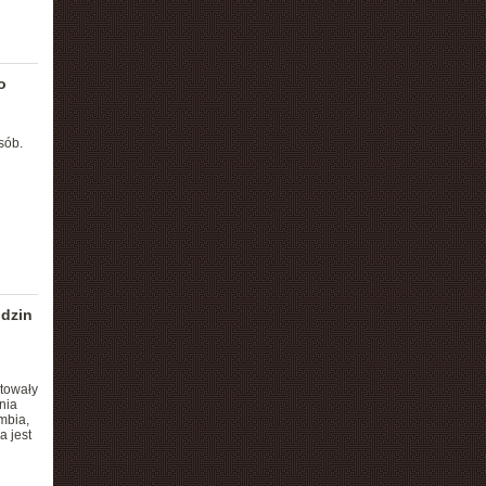
o
sób.
odzin
łtowały
nia
mbia,
 jest