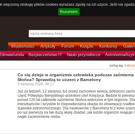
ki włączoną obsługę plików cookies wyrażasz zgodę na ich użycie. Jeśli nie zgadz
Rozumiem
Wiadomości
Artykuły
Forum
Książki
Konkursy
Galeri
Zdrowie/uroda
Bezpieczeństwo IT
Nauki przyrodnicze
Astronomia/fizyk
sortuj wg:
trafnoś
Co się dzieje w organizmie człowieka podczas zaćmienia
Słońca? Sprawdzą to uczeni z Barcelony
5 sierpnia 2026, 08:17
Już za tydzień, 12 sierpnia, tuż przed zachodem słońca, północno-zach
część Półwyspu Iberyjskiego przesłoni cień Księżyca. Będzie to pierws
ponad 120 lat całkowite zaćmienie Słońca widoczne w tym regionie. Dl
mieszkańców i turystów to niepowtarzalna okazja do obserwacji rzadki
zjawiska astronomicznego. Dla naukowców z Barcelony to z kolei szans
po raz pierwszy na tak dużą skalę zbadać, jak ludzki organizm reaguje 
nagłe zaciemnienie nieba.