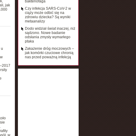
a,
bakteriofaga
i, jak
Czy infekcja SARS-CoV-2 w
–1000
ciąży może odbić się na
zdrowiu dziecka? Są wyniki
metaanalizy
Dodo widział świat inaczej, niż
sądzono. Nowe badanie
odsłania zmysły wymarłego
ptaka
 u
Zakażenie dróg moczowych –
jak komórki czuciowe chronią
 w
nas przed poważną infekcją
14–2017
sity
e
ę
koło
sie
.
afiły
pół, w