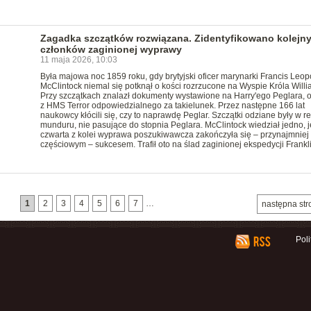
Zagadka szczątków rozwiązana. Zidentyfikowano kolejn
członków zaginionej wyprawy
11 maja 2026, 10:03
Była majowa noc 1859 roku, gdy brytyjski oficer marynarki Francis Leop
McClintock niemal się potknął o kości rozrzucone na Wyspie Króla Willi
Przy szczątkach znalazł dokumenty wystawione na Harry'ego Peglara, o
z HMS Terror odpowiedzialnego za takielunek. Przez następne 166 lat
naukowcy kłócili się, czy to naprawdę Peglar. Szczątki odziane były w re
munduru, nie pasujące do stopnia Peglara. McClintock wiedział jedno, 
czwarta z kolei wyprawa poszukiwawcza zakończyła się – przynajmniej
częściowym – sukcesem. Trafił oto na ślad zaginionej ekspedycji Frankl
1
2
3
4
5
6
7
…
następna str
Pol