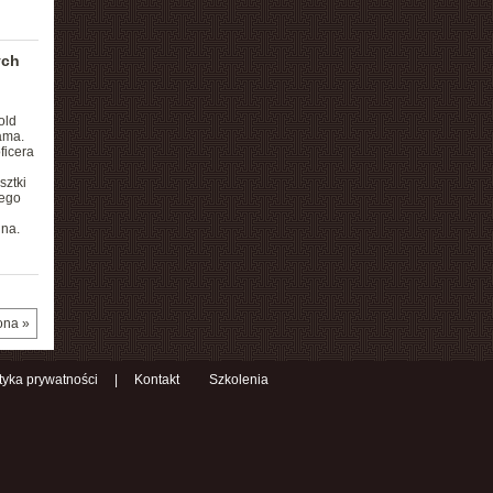
ych
old
ama.
ficera
sztki
jego
ina.
ona »
ityka prywatności
|
Kontakt
Szkolenia