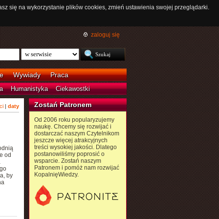
asz się na wykorzystanie plików cookies, zmień ustawienia swojej przeglądarki.
zaloguj się
e
Wywiady
Praca
a
Humanistyka
Ciekawostki
Zostań Patronem
ci
|
daty
Od 2006 roku popularyzujemy
naukę. Chcemy się rozwijać i
dostarczać naszym Czytelnikom
jeszcze więcej atrakcyjnych
treści wysokiej jakości. Dlatego
odnią
postanowiliśmy poprosić o
ze od
wsparcie. Zostań naszym
a
Patronem i pomóż nam rozwijać
ego
KopalnięWiedzy.
a, by
na