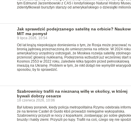
tym Edmund Jarzembowski z CAS i londyńskiego Natural History Muse
zidentyfikowali bursztyn starszy od amerykańskiego o dziesiątki milionów
Jak sprawdzić podejrzanego satelitę na orbicie? Naukow
MIT ma pomysł
9 lipca 2026, 10:54
Od lat krążą niepokojące doniesienia o tym, że Rosja może pracować n
bronią jądrową przeznaczoną do umieszczenia na orbicie. W 2024 roku
amerykańscy urzędnicy ostrzegali, że Moskwa rozwija satelitę zdolnego
przenosić głowicę nuklearną. Podejrzenia wzbudził już wcześniej start sa
Kosmos 2553 w 2022 roku, zaledwie kilka tygodni przed pełnoskalową
inwazją na Ukrainę. Problem w tym, że nikt dotąd nie wymyślił wiarygo
sposobu, by to sprawdzić.
Szabrownicy trafili na nieznaną willę w okolicy, w której
bywali dobrzy cesarze
18 czerwca 2026, 10:06
Był lutowy poranek, kiedy policja metropolitalna Rzymu odebrała inform
że na terenie Castel di Guido ktoś prowadzi nielegalne wykopaliska.
Szabrownicy przyszli w nocy z koparkami, zostawiając po sobie głęboki
bruzdy i hałdy ziemi. Przyszli po łupy. Trafili na coś, czego się nie spodz