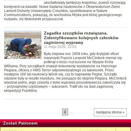
ukształtowały tamtejszy krajobraz, powoli rozrywają
kontynent na kawałki. Nowe badania naukowców z Obserwatorium Ziemi
Lamont-Doherty Uniwersytetu Columbia, opublikowane w Nature
Communications, pokazują, że wschodnia Afryka jest bliżej geologicznego
rozpadu, niż ktokolwiek przypuszczał.
Zagadka szczątków rozwiązana.
Zidentyfikowano kolejnych członków
zaginionej wyprawy
11 maja 2026, 10:03
Była majowa noc 1859 roku, gdy brytyjski oficer
marynarki Francis Leopold McClintock niemal się
potknął o kości rozrzucone na Wyspie Króla
Williama. Przy szczątkach znalazł dokumenty wystawione na Harry'ego
Peglara, oficera z HMS Terror odpowiedzialnego za takielunek. Przez
następne 166 lat naukowcy kłócili się, czy to naprawdę Peglar. Szczątki
odziane były w resztki munduru, nie pasujące do stopnia Peglara. McClintock
wiedział jedno, jego czwarta z kolei wyprawa poszukiwawcza zakończyła się
– przynajmniej częściowym – sukcesem. Trafił oto na ślad zaginionej
ekspedycji Franklina.
1
…
następna strona »
Zostań Patronem