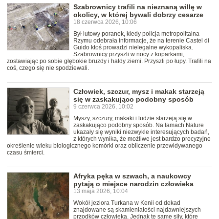
Szabrownicy trafili na nieznaną willę w
okolicy, w której bywali dobrzy cesarze
18 czerwca 2026, 10:06
Był lutowy poranek, kiedy policja metropolitalna
Rzymu odebrała informacje, że na terenie Castel di
Guido ktoś prowadzi nielegalne wykopaliska.
Szabrownicy przyszli w nocy z koparkami,
zostawiając po sobie głębokie bruzdy i hałdy ziemi. Przyszli po łupy. Trafili na
coś, czego się nie spodziewali.
Człowiek, szczur, mysz i makak starzeją
się w zaskakująco podobny sposób
9 czerwca 2026, 10:02
Myszy, szczury, makaki i ludzie starzeją się w
zaskakująco podobny sposób. Na łamach Nature
ukazały się wyniki niezwykle interesujących badań,
z których wynika, że możliwe jest bardzo precyzyjne
określenie wieku biologicznego komórki oraz obliczenie przewidywanego
czasu śmierci.
Afryka pęka w szwach, a naukowcy
pytają o miejsce narodzin człowieka
13 maja 2026, 10:04
Wokół jeziora Turkana w Kenii od dekad
znajdowane są skamieniałości najdawniejszych
przodków człowieka. Jednak te same siły, które