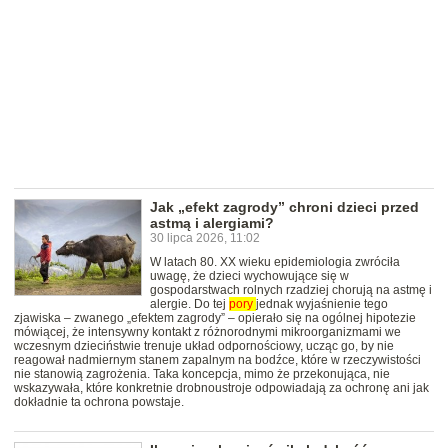
Jak „efekt zagrody” chroni dzieci przed
astmą i alergiami?
30 lipca 2026, 11:02
W latach 80. XX wieku epidemiologia zwróciła
uwagę, że dzieci wychowujące się w
gospodarstwach rolnych rzadziej chorują na astmę i
alergie. Do tej
pory
jednak wyjaśnienie tego
zjawiska – zwanego „efektem zagrody” – opierało się na ogólnej hipotezie
mówiącej, że intensywny kontakt z różnorodnymi mikroorganizmami we
wczesnym dzieciństwie trenuje układ odpornościowy, ucząc go, by nie
reagował nadmiernym stanem zapalnym na bodźce, które w rzeczywistości
nie stanowią zagrożenia. Taka koncepcja, mimo że przekonująca, nie
wskazywała, które konkretnie drobnoustroje odpowiadają za ochronę ani jak
dokładnie ta ochrona powstaje.