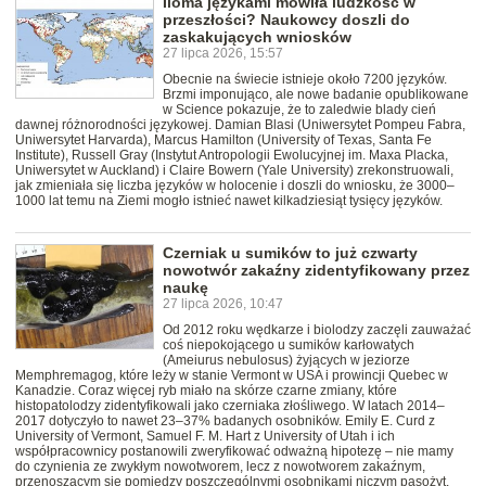
Iloma językami mówiła ludzkość w
przeszłości? Naukowcy doszli do
zaskakujących wniosków
27 lipca 2026, 15:57
Obecnie na świecie istnieje około 7200 języków.
Brzmi imponująco, ale nowe badanie opublikowane
w Science pokazuje, że to zaledwie blady cień
dawnej różnorodności językowej. Damian Blasi (Uniwersytet Pompeu Fabra,
Uniwersytet Harvarda), Marcus Hamilton (University of Texas, Santa Fe
Institute), Russell Gray (Instytut Antropologii Ewolucyjnej im. Maxa Placka,
Uniwersytet w Auckland) i Claire Bowern (Yale University) zrekonstruowali,
jak zmieniała się liczba języków w holocenie i doszli do wniosku, że 3000–
1000 lat temu na Ziemi mogło istnieć nawet kilkadziesiąt tysięcy języków.
Czerniak u sumików to już czwarty
nowotwór zakaźny zidentyfikowany przez
naukę
27 lipca 2026, 10:47
Od 2012 roku wędkarze i biolodzy zaczęli zauważać
coś niepokojącego u sumików karłowatych
(Ameiurus nebulosus) żyjących w jeziorze
Memphremagog, które leży w stanie Vermont w USA i prowincji Quebec w
Kanadzie. Coraz więcej ryb miało na skórze czarne zmiany, które
histopatolodzy zidentyfikowali jako czerniaka złośliwego. W latach 2014–
2017 dotyczyło to nawet 23–37% badanych osobników. Emily E. Curd z
University of Vermont, Samuel F. M. Hart z University of Utah i ich
współpracownicy postanowili zweryfikować odważną hipotezę – nie mamy
do czynienia ze zwykłym nowotworem, lecz z nowotworem zakaźnym,
przenoszącym się pomiędzy poszczególnymi osobnikami niczym pasożyt.