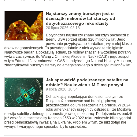
Najstarszy znany bursztyn jest o
dziesiątki milionów lat starszy od
dotychczasowego rekordzisty
20 lipca 2026, 08:18
Dotychczas najstarszy znany bursztyn pochodził z
terenu USA sprzed około 320 milionów lat. Jego
powstanie przypisywano kordaitom, wymarłej klasie
drzew nagonasiennych. To prawdopodobnie z nich wywodzą się iglaste.
Najnowsze badania pokazują jednak, że rośliny znacznie wcześniej potrafiły
wytwarzać żywicę. Bo Wang z Chińskiej Akademii Nauk (CAS) i jego zespół,
w tym Edmund Jarzembowski z CAS i londyńskiego Natural History Museum,
zidentyfikowali bursztyn starszy od amerykańskiego o dziesiątki milionów lat.
Jak sprawdzić podejrzanego satelitę na
orbicie? Naukowiec z MIT ma pomysł
9 lipca 2026, 10:54
Od lat krążą niepokojące doniesienia o tym, że
Rosja może pracować nad bronią jądrową
przeznaczoną do umieszczenia na orbicie. W 2024
roku amerykańscy urzędnicy ostrzegali, że Moskwa
rozwija satelitę zdolnego przenosić głowicę nuklearną. Podejrzenia wzbudził
już wcześniej start satelity Kosmos 2553 w 2022 roku, zaledwie kilka tygodni
przed pełnoskalową inwazją na Ukrainę. Problem w tym, że nikt dotąd nie
wymyślił wiarygodnego sposobu, by to sprawdzić.