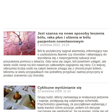
Jest szansa na nowe sposoby leczenia
bólu, raka płuc i ulżenia w bólu
pacjentom nowotworowym
1 września 2022, 14:25
Ból to pożyteczny sygnał alarmowy, informujący nas
o uszkodzeniu tkanek czy chorobie i skłaniający do
wycofania się z nieprzyjemnej sytuacji oraz
poszukania pomocy u lekarza. Gdy rana się zagoi, ból powinien ustąpić, ale
wiele osób cierpi na ból nawet po całkowitym zagojeniu się rany. Co więcej,
olbrzymia liczba osób na całym świecie zmaga się z chronicznym bólem,
któremu w wielu przypadkach nie potrafimy przypisać żadnej przyczyny w
postaci zranienia czy choroby
Cykliczne wyróżnianie się
22 września 2009, 11:10
Grupy ludzi, którzy zamawiają w restauracji jedzenie
i napoje, postępują wg ustalonego schematu.
Psycholodzy ujawniają, że początkowo wybierają z
karty bardzo różne pozycje, potem ich decyzje
zaczynają się ujednolicać, by na koniec znów się od