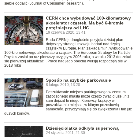
siebie oddalić (Journal of Consumer Research).
CERN chce wybudować 100-kilometrowy
akcelerator cząstek. Ma być 6-krotnie
potężniejszy od LHC
19 czerwca 2020, 13:41
Rada CERN jednogłośnie przyjęła dzisiaj plan
dotyczący strategii rozwoju badań nad fizyką
cząstek w Europie. Plan zakłada m.in. wybudowanie
100-kilometrowego akceleratora cząstek. The European Strategy for Particle
Physics został po raz pierwszy przyjęty w 2006 roku, a w roku 2013 doczekał
się pierwszej aktualizacji. Prace nad jego obecną wersją rozpoczęły się w
2018 roku
Sposób na szybkie parkowanie
8 lutego 2010, 13:20
Poszukiwanie miejsca parkingowego w centrum
zatłoczonego miasta może często trwać dłużej, niż
sam dojazd to niego. Kierowcy, krążący w
poszukiwaniu miejsca, w którym pozostawią
samochód, przyczyniają się do zwiększenia i tak już
dużych korków.
Dziesięciolatka odkryła supernową
24 stycznia 2011, 21:30