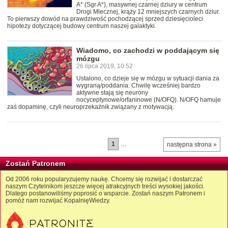
A* (Sgr A*), masywnej czarnej dziury w centrum
Drogi Mlecznej, krąży 12 mniejszych czarnych dziur.
To pierwszy dowód na prawdziwość pochodzącej sprzed dziesięcioleci
hipotezy dotyczącej budowy centrum naszej galaktyki.
Wiadomo, co zachodzi w poddającym się
mózgu
26 lipca 2019, 10:52
Ustalono, co dzieje się w mózgu w sytuacji dania za
wygraną/poddania. Chwilę wcześniej bardzo
aktywne stają się neurony
nocyceptynowe/orfaninowe (N/OFQ). N/OFQ hamuje
zaś dopaminę, czyli neuroprzekaźnik związany z motywacją.
1
…
następna strona »
Zostań Patronem
Od 2006 roku popularyzujemy naukę. Chcemy się rozwijać i dostarczać
naszym Czytelnikom jeszcze więcej atrakcyjnych treści wysokiej jakości.
Dlatego postanowiliśmy poprosić o wsparcie. Zostań naszym Patronem i
pomóż nam rozwijać KopalnięWiedzy.