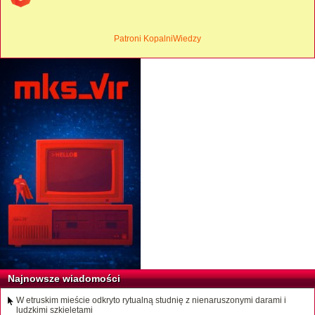
Patroni KopalniWiedzy
Najnowsze wiadomości
W etruskim mieście odkryto rytualną studnię z nienaruszonymi darami i
ludzkimi szkieletami