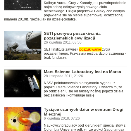
Kathryn Aurora Gray z Kanady jest prawdopodobnie
najmłodszą odkrywczynią nowego ciała
niebieskiego. Dzięki projektowi Galaxy Zoo odkryła
pojawienie się na niebie supernowej, ochrzczonej
mianem 2010lt. Nieźle, jak na dziesięciolatkę.
SETI przerywa poszukiwania
pozaziemskich cywilizacji
26 kwietnia 2011, 08:50
SETI Institute zawiesił
poszukiwanie
życia
pozaziemkiego. Przyczyna jest bardzo przyziemna -
brak funduszy.
Mars Science Laboratory leci na Marsa
28 listopada 2011, 21:26
NASA poinformowała o otrzymaniu sygnału z
pojazdu Mars Science Laboratory. Oznacza to, że
po oddzieleniu się od rakiety nośnej pojazd działa
bez zakłóceń i kontynuuje misję.
Tysiące czarnych dziur w centrum Drogi
Mlecznej
6 kwietnia 2018, 07:26
Naukowcy pracujący pod kierunkiem specjalistów z
Columbia University odkryli, że wokół Saggitariusa