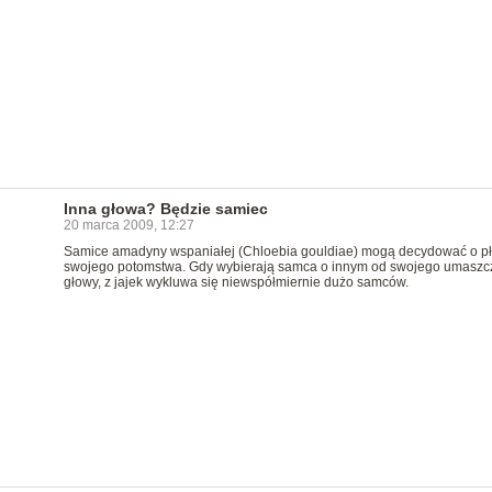
Inna głowa? Będzie samiec
20 marca 2009, 12:27
Samice amadyny wspaniałej (Chloebia gouldiae) mogą decydować o pł
swojego potomstwa. Gdy wybierają samca o innym od swojego umaszc
głowy, z jajek wykluwa się niewspółmiernie dużo samców.