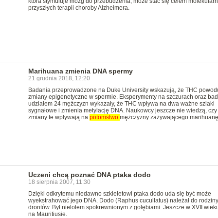
która stymuluje mózg do przebudzenia, może stać się celem molekular
przyszłych terapii choroby Alzheimera.
Marihuana zmienia DNA spermy
21 grudnia 2018, 12:20
Badania przeprowadzone na Duke University wskazują, że THC powod
zmiany epigenetyczne w spermie. Eksperymenty na szczurach oraz bad
udziałem 24 mężczyzn wykazały, że THC wpływa na dwa ważne szlaki
sygnałowe i zmienia metylację DNA. Naukowcy jeszcze nie wiedzą, czy
zmiany te wpływają na
potomstwo
mężczyzny zażywającego marihuanę
Uczeni chcą poznać DNA ptaka dodo
18 sierpnia 2007, 11:30
Dzięki odkrytemu niedawno szkieletowi ptaka dodo uda się być może
wyekstrahować jego DNA. Dodo (Raphus cucullatus) należał do rodzin
drontów. Był nielotem spokrewnionym z gołębiami. Jeszcze w XVII wieku
na Mauritiusie.