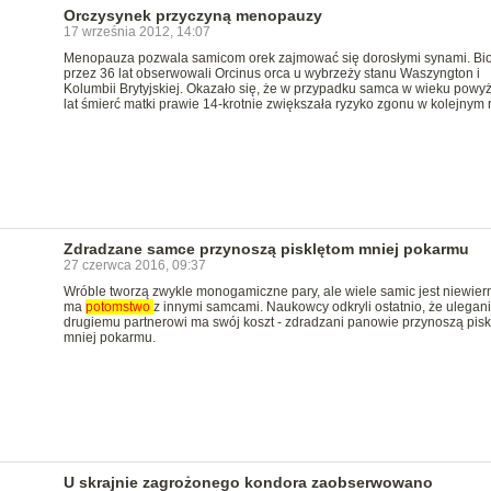
Orczysynek przyczyną menopauzy
17 września 2012, 14:07
Menopauza pozwala samicom orek zajmować się dorosłymi synami. Bi
przez 36 lat obserwowali Orcinus orca u wybrzeży stanu Waszyngton i
Kolumbii Brytyjskiej. Okazało się, że w przypadku samca w wieku powyż
lat śmierć matki prawie 14-krotnie zwiększała ryzyko zgonu w kolejnym 
Zdradzane samce przynoszą pisklętom mniej pokarmu
27 czerwca 2016, 09:37
Wróble tworzą zwykle monogamiczne pary, ale wiele samic jest niewiern
ma
potomstwo
z innymi samcami. Naukowcy odkryli ostatnio, że ulegan
drugiemu partnerowi ma swój koszt - zdradzani panowie przynoszą pis
mniej pokarmu.
U skrajnie zagrożonego kondora zaobserwowano