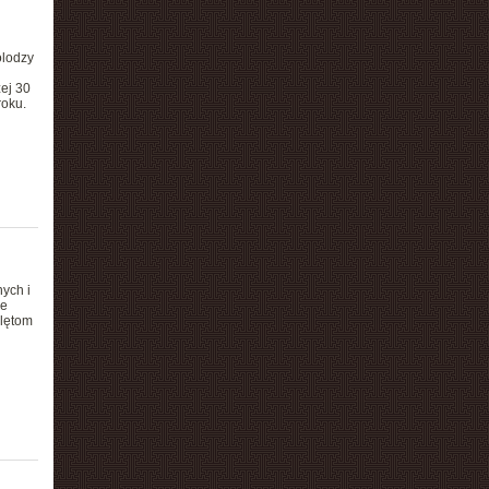
olodzy
ej 30
roku.
ych i
ie
klętom