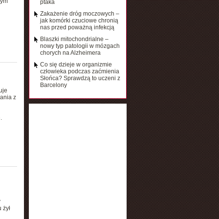
nym
ptaka
Zakażenie dróg moczowych –
jak komórki czuciowe chronią
nas przed poważną infekcją
Blaszki mitochondrialne –
nowy typ patologii w mózgach
chorych na Alzheimera
Co się dzieje w organizmie
człowieka podczas zaćmienia
Słońca? Sprawdzą to uczeni z
Barcelony
uje
ania z
.
y
 żył