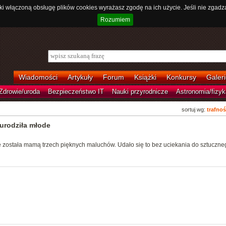
ki włączoną obsługę plików cookies wyrażasz zgodę na ich użycie. Jeśli nie zgadz
Rozumiem
Wiadomości
Artykuły
Forum
Książki
Konkursy
Galeri
Zdrowie/uroda
Bezpieczeństwo IT
Nauki przyrodnicze
Astronomia/fizyk
sortuj wg:
trafnoś
urodziła młode
 została mamą trzech pięknych maluchów. Udało się to bez uciekania do sztuczne