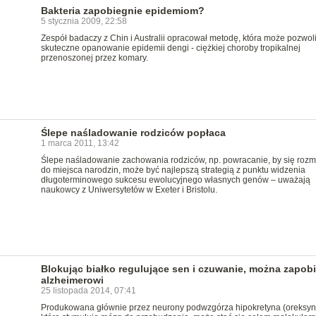
Bakteria zapobiegnie epidemiom?
5 stycznia 2009, 22:58
Zespół badaczy z Chin i Australii opracował metodę, która może pozwol
skuteczne opanowanie epidemii dengi - ciężkiej choroby tropikalnej
przenoszonej przez komary.
Ślepe naśladowanie rodziców popłaca
1 marca 2011, 13:42
Ślepe naśladowanie zachowania rodziców, np. powracanie, by się rozm
do miejsca narodzin, może być najlepszą strategią z punktu widzenia
długoterminowego sukcesu ewolucyjnego własnych genów – uważają
naukowcy z Uniwersytetów w Exeter i Bristolu.
Blokując białko regulujące sen i czuwanie, można zapob
alzheimerowi
25 listopada 2014, 07:41
Produkowana głównie przez neurony podwzgórza hipokretyna (oreksyn