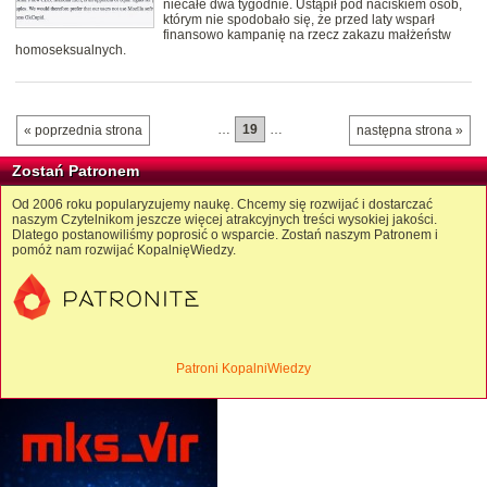
niecałe dwa tygodnie. Ustąpił pod naciskiem osób,
którym nie spodobało się, że przed laty wsparł
finansowo kampanię na rzecz zakazu małżeństw
homoseksualnych.
…
19
…
« poprzednia strona
następna strona »
Zostań Patronem
Od 2006 roku popularyzujemy naukę. Chcemy się rozwijać i dostarczać
naszym Czytelnikom jeszcze więcej atrakcyjnych treści wysokiej jakości.
Dlatego postanowiliśmy poprosić o wsparcie. Zostań naszym Patronem i
pomóż nam rozwijać KopalnięWiedzy.
Patroni KopalniWiedzy