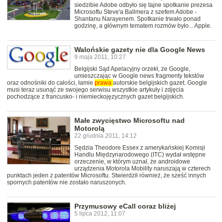
siedzibie Adobe odbyło się tajne spotkanie prezesa
Microsoftu Steve'a Ballmera z szefem Adobe -
Shantanu Narayenem. Spotkanie trwało ponad
godzinę, a głównym tematem rozmów było... Apple.
Walońskie gazety nie dla Google News
9 maja 2011, 10:27
Belgijski Sąd Apelacyjny orzekł, że Google,
umieszczając w Google news fragmenty tekstów
oraz odnośniki do całości, łamie
prawa
autorskie belgijskich gazet. Google
musi teraz usunąć ze swojego serwisu wszystkie artykuły i zdjęcia
pochodzące z francusko- i niemieckojęzycznych gazet belgijskich.
Małe zwycięstwo Microsoftu nad
Motorolą
22 grudnia 2011, 14:12
Sędzia Theodore Essex z amerykańskiej Komisji
Handlu Międzynarodowego (ITC) wydał wstępne
orzeczenie, w którym uznał, że androidowe
urządzenia Motorola Mobility naruszają w czterech
punktach jeden z patentów Microsoftu. Stwierdził również, że sześć innych
spornych patentów nie zostało naruszonych.
Przymusowy eCall coraz bliżej
5 lipca 2012, 11:07