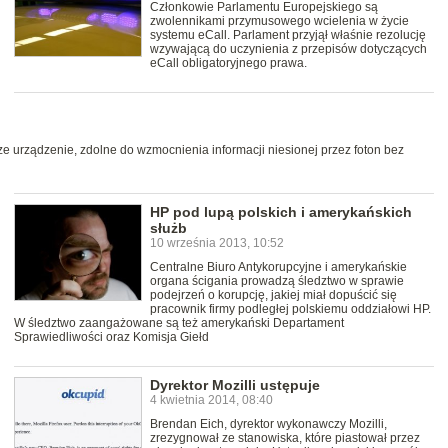
Członkowie Parlamentu Europejskiego są
zwolennikami przymusowego wcielenia w życie
systemu eCall. Parlament przyjął właśnie rezolucję
wzywającą do uczynienia z przepisów dotyczących
eCall obligatoryjnego prawa.
wsze urządzenie, zdolne do wzmocnienia informacji niesionej przez foton bez
HP pod lupą polskich i amerykańskich
służb
10 września 2013, 10:52
Centralne Biuro Antykorupcyjne i amerykańskie
organa ścigania prowadzą śledztwo w sprawie
podejrzeń o korupcję, jakiej miał dopuścić się
pracownik firmy podległej polskiemu oddziałowi HP.
W śledztwo zaangażowane są też amerykański Departament
Sprawiedliwości oraz Komisja Giełd
Dyrektor Mozilli ustępuje
4 kwietnia 2014, 08:40
Brendan Eich, dyrektor wykonawczy Mozilli,
zrezygnował ze stanowiska, które piastował przez