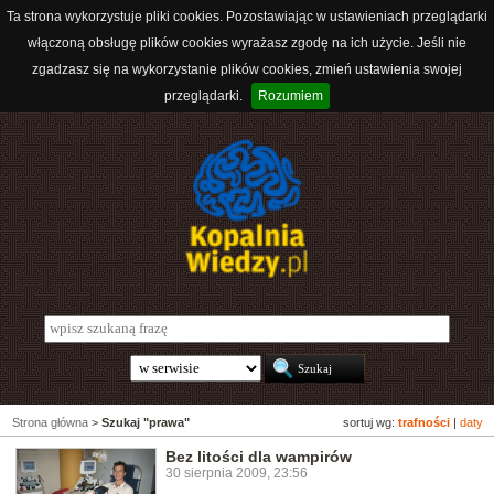
Ta strona wykorzystuje pliki cookies. Pozostawiając w ustawieniach przeglądarki
włączoną obsługę plików cookies wyrażasz zgodę na ich użycie. Jeśli nie
zgadzasz się na wykorzystanie plików cookies, zmień ustawienia swojej
przeglądarki.
Rozumiem
Strona główna
>
Szukaj "prawa"
sortuj wg:
trafności
|
daty
Bez litości dla wampirów
30 sierpnia 2009, 23:56