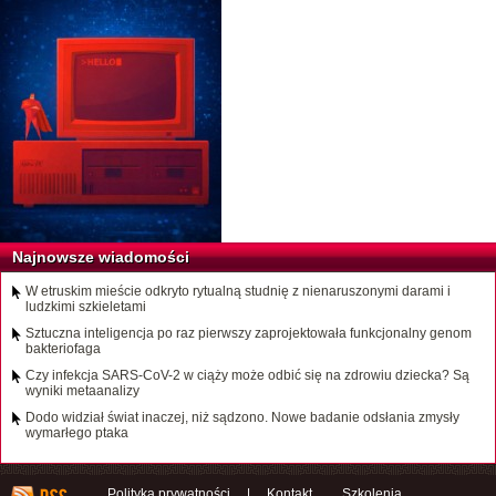
Najnowsze wiadomości
W etruskim mieście odkryto rytualną studnię z nienaruszonymi darami i
ludzkimi szkieletami
Sztuczna inteligencja po raz pierwszy zaprojektowała funkcjonalny genom
bakteriofaga
Czy infekcja SARS-CoV-2 w ciąży może odbić się na zdrowiu dziecka? Są
wyniki metaanalizy
Dodo widział świat inaczej, niż sądzono. Nowe badanie odsłania zmysły
wymarłego ptaka
Polityka prywatności
|
Kontakt
Szkolenia