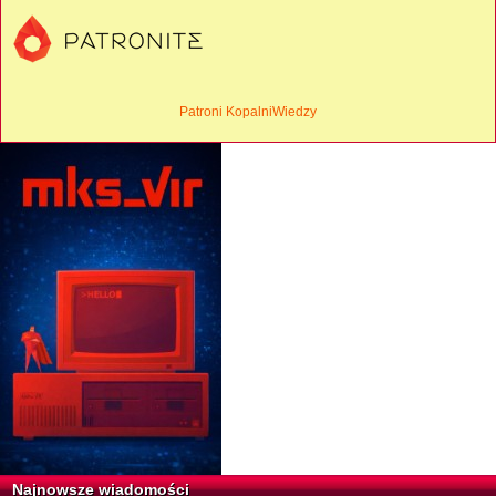
Patroni KopalniWiedzy
Najnowsze wiadomości