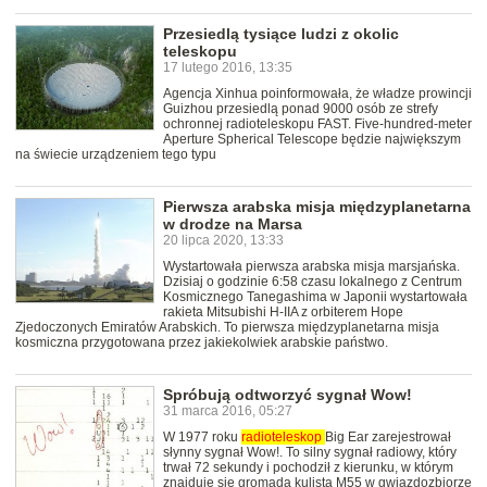
Przesiedlą tysiące ludzi z okolic
teleskopu
17 lutego 2016, 13:35
Agencja Xinhua poinformowała, że władze prowincji
Guizhou przesiedlą ponad 9000 osób ze strefy
ochronnej radioteleskopu FAST. Five-hundred-meter
Aperture Spherical Telescope będzie największym
na świecie urządzeniem tego typu
Pierwsza arabska misja międzyplanetarna
w drodze na Marsa
20 lipca 2020, 13:33
Wystartowała pierwsza arabska misja marsjańska.
Dzisiaj o godzinie 6:58 czasu lokalnego z Centrum
Kosmicznego Tanegashima w Japonii wystartowała
rakieta Mitsubishi H-IIA z orbiterem Hope
Zjedoczonych Emiratów Arabskich. To pierwsza międzyplanetarna misja
kosmiczna przygotowana przez jakiekolwiek arabskie państwo.
Spróbują odtworzyć sygnał Wow!
31 marca 2016, 05:27
W 1977 roku
radioteleskop
Big Ear zarejestrował
słynny sygnał Wow!. To silny sygnał radiowy, który
trwał 72 sekundy i pochodził z kierunku, w którym
znajduje się gromada kulista M55 w gwiazdozbiorze