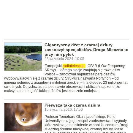
Gigantyczny dżet z czarnej dziury
zaskoczył specjalistów. Droga Mleczna to
przy nim pyłek
23 września 2024, 10:05
Europejski
radioteleskop
LOFAR (LOw Frequency
ARray) – którego stacje znajdują się również w
Polsce – zanotował najdłuższą parę dżetów
wydobywających się z czarnej dziury. Struktura nazwana Porfyrion – od
imienia jednego z gigantów z mitologii greckiej – ma długość 23 milionów lat
świetlnych. Dotychczas, na podstawie obserwacji i obliczeń sądzono, że
maksymalna długość takich dżetów jest znacznie mniejsza.
Pierwsza taka czarna dziura
15 stycznia 2016, 17:56
Profesor Tomoharu Oka z japońskiego Keito
University oraz jego zespół zaobserwowali sygnały,
które wskazują na istnienie w pobliżu centrum Drogi
Mlecznej średnio masywnej czarnej dziury. Masę