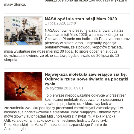
obiektu oceniono na około 100 000 razy większą o
masy Słońca.
NASA opóźnia start misji Mars 2020
1 lipca 2020, 17:40
NASA ponownie przesunęła zaplanowany na 22
lipca start misji Mars 2020, w ramach którego na
Czerwoną Planetę ma trafić łazik Perseverance oraz
pierwszy w historii dron – Ingenuity. Agencja
poinformowała, że z powodu kłopotów z rakietą,
misja wystartuje nie wcześniej niż 30 lipca. To spore opóźnienie, gdyż
dotychczas mówiono, że okno startowe będzie trwało od 20 lipca do 13
sierpnia
Największa molekuła zawierająca siarkę.
Odkrycie rzuca nowe światło na początki
życia
26 stycznia 2026, 09:01
To pierwsze niepodważalne odkrycie w przestrzeni
kosmicznej molekuły zbudowanej z pierścienia i
zawierającej siarkę oraz kluczowy krok w
zrozumieniu związku pomiędzy procesami chemicznymi zachodzącymi w
kosmosie, a podstawowymi elementami umożliwiającymi istnienie życia,
mówi główny autor badań Mitsunori Araki z Instytut im. Maxa Plancka.
Odkrycia dokonali naukowcy z niemieckiego Instytutu Astrofizyki
Pozaziemskiej im. Maxa Plancka oraz hiszpańskiego Centro de
Astrobiología.