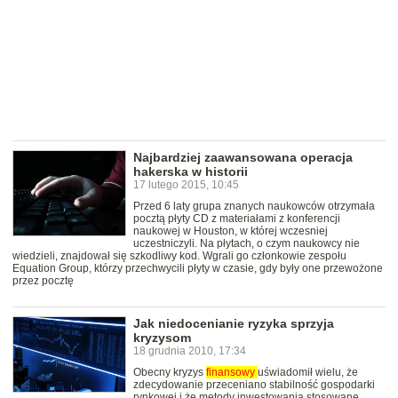
Najbardziej zaawansowana operacja
hakerska w historii
17 lutego 2015, 10:45
Przed 6 laty grupa znanych naukowców otrzymała
pocztą płyty CD z materiałami z konferencji
naukowej w Houston, w której wczesniej
uczestniczyli. Na płytach, o czym naukowcy nie
wiedzieli, znajdował się szkodliwy kod. Wgrali go członkowie zespołu
Equation Group, którzy przechwycili płyty w czasie, gdy były one przewożone
przez pocztę
Jak niedocenianie ryzyka sprzyja
kryzysom
18 grudnia 2010, 17:34
Obecny kryzys
finansowy
uświadomił wielu, że
zdecydowanie przeceniano stabilność gospodarki
rynkowej i że metody inwestowania stosowane