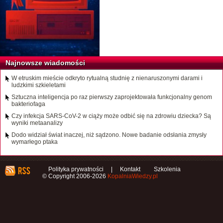
Najnowsze wiadomości
W etruskim mieście odkryto rytualną studnię z nienaruszonymi darami i
ludzkimi szkieletami
Sztuczna inteligencja po raz pierwszy zaprojektowała funkcjonalny genom
bakteriofaga
Czy infekcja SARS-CoV-2 w ciąży może odbić się na zdrowiu dziecka? Są
wyniki metaanalizy
Dodo widział świat inaczej, niż sądzono. Nowe badanie odsłania zmysły
wymarłego ptaka
Polityka prywatności
|
Kontakt
Szkolenia
© Copyright 2006-2026
KopalniaWiedzy.pl