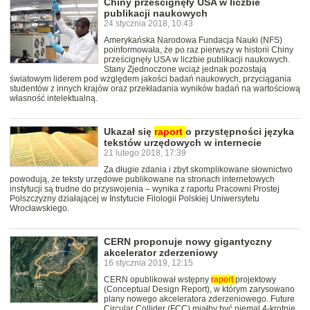
Chiny prześcignęły USA w liczbie
publikacji naukowych
24 stycznia 2018, 10:43
Amerykańska Narodowa Fundacja Nauki (NFS)
poinformowała, że po raz pierwszy w historii Chiny
prześcignęły USA w liczbie publikacji naukowych.
Stany Zjednoczone wciąż jednak pozostają
światowym liderem pod względem jakości badań naukowych, przyciągania
studentów z innych krajów oraz przekładania wyników badań na wartościową
własność intelektualną.
Ukazał się
raport
o przystępności języka
tekstów urzędowych w internecie
21 lutego 2018, 17:39
Za długie zdania i zbyt skomplikowane słownictwo
powodują, że teksty urzędowe publikowane na stronach internetowych
instytucji są trudne do przyswojenia – wynika z raportu Pracowni Prostej
Polszczyzny działającej w Instytucie Filologii Polskiej Uniwersytetu
Wrocławskiego.
CERN proponuje nowy gigantyczny
akcelerator zderzeniowy
16 stycznia 2019, 12:15
CERN opublikował wstępny
raport
projektowy
(Conceptual Design Report), w którym zarysowano
plany nowego akceleratora zderzeniowego. Future
Circular Collider (FCC) miałby być niemal 4-krotnie