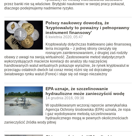
przez banki nie są właściwe. Brytyjski naukowiec w swojej pracy pokazał,
dlaczego podejmujemy nadmierne ryzyko.
Polscy naukowcy dowodzą, że
'kryptowaluty to poważny i pełnoprawny
instrument finansowy'
6 kwietnia 2020, 05:47
Kryptowaluty dotychczas traktowano jako finansową
terra incognita – z jednej strony cieszyły się
rosnącym zainteresowaniem, z drugiej zaś rodziły
obawy z uwagi na swoją wirtualność. Zastosowanie metod statystycznych
wykorzystujących macierze korelacji do analizy stu najczęściej
handlowanych walut wirtualnych pokazuje wyraźnie, że rynek kryptowalut w
przeciągu ostatnich dwóch lat coraz mniej różni się od dojrzałego
światowego rynku walut (Forex) i staje się od niego niezależny
EPA uznaje, że szczelinowanie
hydrauliczne może zanieczyścić wodę
14 grudnia 2016, 09:38
W opublikowanym wczoraj raporcie amerykańska
Agencja Ochrony środowiska (EPA) uznała, że ropa
i gaz wydobywane metodą szczelinowania
hydraulicznego mogą w pewnych okolicznościach
zanieczyścić źródła wody pitnej