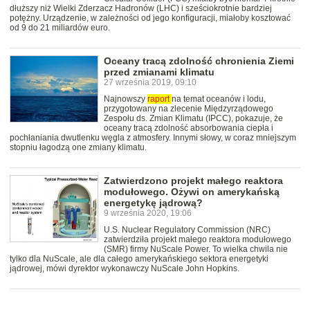
dłuższy niż Wielki Zderzacz Hadronów (LHC) i sześciokrotnie bardziej
potężny. Urządzenie, w zależności od jego konfiguracji, miałoby kosztować
od 9 do 21 miliardów euro.
Oceany tracą zdolność chronienia Ziemi
przed zmianami klimatu
27 września 2019, 09:10
Najnowszy
raport
na temat oceanów i lodu,
przygotowany na zlecenie Międzyrządowego
Zespołu ds. Zmian Klimatu (IPCC), pokazuje, że
oceany tracą zdolność absorbowania ciepła i
pochłaniania dwutlenku węgla z atmosfery. Innymi słowy, w coraz mniejszym
stopniu łagodzą one zmiany klimatu.
Zatwierdzono projekt małego reaktora
modułowego. Ożywi on amerykańską
energetykę jądrową?
9 września 2020, 19:06
U.S. Nuclear Regulatory Commission (NRC)
zatwierdziła projekt małego reaktora modułowego
(SMR) firmy NuScale Power. To wielka chwila nie
tylko dla NuScale, ale dla całego amerykańskiego sektora energetyki
jądrowej, mówi dyrektor wykonawczy NuScale John Hopkins.