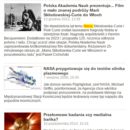
Polska Akademia Nauk prezentuje... Film
o mało znanej podróży Marii
Skłodowskiej-Curie do Włoch
13 grudnia 2023, 13:39
Sto dwadzieścia lat temu
Maria
Skłodowska-Curie i
Piotr Curie zostali laureatami Nagrody Nobla w
dziedzinie fizyki. Nagrodę współdzielili z Henrim
Becquerelem. Dodatkowo na 2023 r. przypadła 125. rocznica odkrycia
polonu i radu. Chcąc uczcić obie okazje, Polska Akademia Nauk
zaprezentowała krótkometrażowy film dokumentalny. Reżyserem 25-
minutowego obrazu pt. „Maria Skłodowska-Curie we Włoszech w
poszukiwaniu radu” jest Paweł Cichoński
NASA przygotowuje się do testów silnika
plazmowego
7 sierpnia 2008, 10:34
Jak donosi serwis Flightglobal, szef NASA, Michael
Griffin, poinformował, że Agencja chce wkrótce
podpisać porozumienie, na podstawie którego na
Międzynarodowej Stacji Kosmicznej będzie testowany nowy typ napędu dla
pojazdów kosmicznych.
Przełomowe badania czy medialna
bańka?
16 października 2014, 10:16