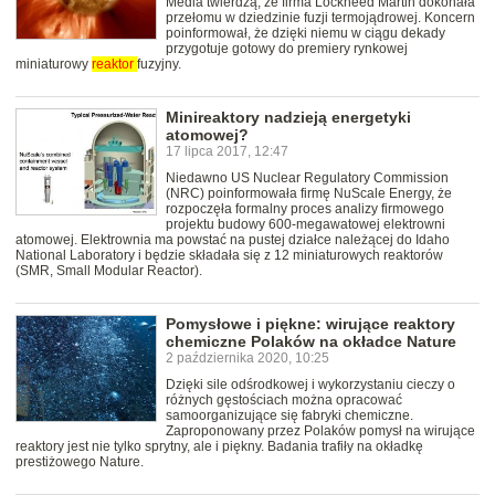
Media twierdzą, że firma Lockheed Martin dokonała
przełomu w dziedzinie fuzji termojądrowej. Koncern
poinformował, że dzięki niemu w ciągu dekady
przygotuje gotowy do premiery rynkowej
miniaturowy
reaktor
fuzyjny.
Minireaktory nadzieją energetyki
atomowej?
17 lipca 2017, 12:47
Niedawno US Nuclear Regulatory Commission
(NRC) poinformowała firmę NuScale Energy, że
rozpoczęła formalny proces analizy firmowego
projektu budowy 600-megawatowej elektrowni
atomowej. Elektrownia ma powstać na pustej działce należącej do Idaho
National Laboratory i będzie składała się z 12 miniaturowych reaktorów
(SMR, Small Modular Reactor).
Pomysłowe i piękne: wirujące reaktory
chemiczne Polaków na okładce Nature
2 października 2020, 10:25
Dzięki sile odśrodkowej i wykorzystaniu cieczy o
różnych gęstościach można opracować
samoorganizujące się fabryki chemiczne.
Zaproponowany przez Polaków pomysł na wirujące
reaktory jest nie tylko sprytny, ale i piękny. Badania trafiły na okładkę
prestiżowego Nature.