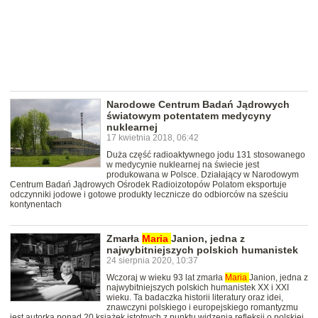
Narodowe Centrum Badań Jądrowych
światowym potentatem medycyny
nuklearnej
17 kwietnia 2018, 06:42
Duża część radioaktywnego jodu 131 stosowanego
w medycynie nuklearnej na świecie jest
produkowana w Polsce. Działający w Narodowym
Centrum Badań Jądrowych Ośrodek Radioizotopów Polatom eksportuje
odczynniki jodowe i gotowe produkty lecznicze do odbiorców na sześciu
kontynentach
Zmarła
Maria
Janion, jedna z
najwybitniejszych polskich humanistek
24 sierpnia 2020, 10:37
Wczoraj w wieku 93 lat zmarła
Maria
Janion, jedna z
najwybitniejszych polskich humanistek XX i XXI
wieku. Ta badaczka historii literatury oraz idei,
znawczyni polskiego i europejskiego romantyzmu
jest autorką ponad 20 książek istotnych z punktu widzenia refleksji o polskiej