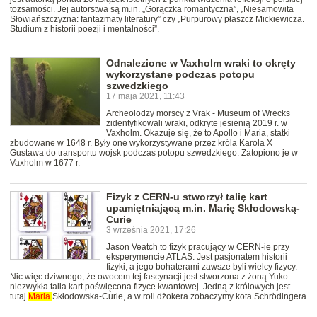
tożsamości. Jej autorstwa są m.in. „Gorączka romantyczna”, „Niesamowita
Słowiańszczyzna: fantazmaty literatury” czy „Purpurowy płaszcz Mickiewicza.
Studium z historii poezji i mentalności”.
Odnalezione w Vaxholm wraki to okręty
wykorzystane podczas potopu
szwedzkiego
17 maja 2021, 11:43
Archeolodzy morscy z Vrak - Museum of Wrecks
zidentyfikowali wraki, odkryte jesienią 2019 r. w
Vaxholm. Okazuje się, że to Apollo i Maria, statki
zbudowane w 1648 r. Były one wykorzystywane przez króla Karola X
Gustawa do transportu wojsk podczas potopu szwedzkiego. Zatopiono je w
Vaxholm w 1677 r.
Fizyk z CERN-u stworzył talię kart
upamiętniającą m.in. Marię Skłodowską-
Curie
3 września 2021, 17:26
Jason Veatch to fizyk pracujący w CERN-ie przy
eksperymencie ATLAS. Jest pasjonatem historii
fizyki, a jego bohaterami zawsze byli wielcy fizycy.
Nic więc dziwnego, że owocem tej fascynacji jest stworzona z żoną Yuko
niezwykła talia kart poświęcona fizyce kwantowej. Jedną z królowych jest
tutaj
Maria
Skłodowska-Curie, a w roli dżokera zobaczymy kota Schrödingera