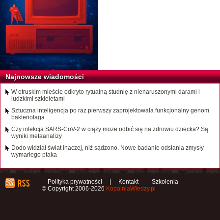
Najnowsze wiadomości
W etruskim mieście odkryto rytualną studnię z nienaruszonymi darami i
ludzkimi szkieletami
Sztuczna inteligencja po raz pierwszy zaprojektowała funkcjonalny genom
bakteriofaga
Czy infekcja SARS-CoV-2 w ciąży może odbić się na zdrowiu dziecka? Są
wyniki metaanalizy
Dodo widział świat inaczej, niż sądzono. Nowe badanie odsłania zmysły
wymarłego ptaka
Polityka prywatności
|
Kontakt
Szkolenia
© Copyright 2006-2026
KopalniaWiedzy.pl