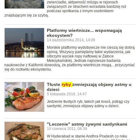
zwierciadle, aktywność mózgu w rejonach
związanych ze strachem wzrastała bardziej niż
podczas spotkania z innym osobnikiem
znajdującym się za szybą.
Platformy wiertnicze... wspomagają
ekosystem?
14 października 2014, 14:06
Morskie platformy wydobywcze nie cieszą się dobrą
opinią. Wszyscy pamiętamy takie wydarzenia, jak
olbrzymi wyciek ropy naftowej w Zatoce
Meksykańskiej. Jednak najnowsze badania
naukowców z Kalifornii dowodzą, że platformy wiertnicze mogą... przyczyniać
się do rozkwitu ekosystemu.
Tłuste
ryby
zmniejszają objawy astmy u
dzieci
5 listopada 2018, 14:47
Jedzenie tłustych ryb, takich jak łosoś, pstrąg czy
sardynki, zmniejsza objawy astmy u dzieci.
"Leczenie" astmy żywymi sardynkami
10 czerwca 2011, 08:39
W Hyderabad w stanie Andhra Pradesh co roku