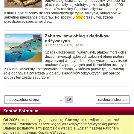
odbywa się festiwal rybnej medycyny. W środę na
placu ustawiły się wielotysięczne kolejki, bo 200
członków rodziny Goudów ordynowało chorym na
astmę i inne choroby układu oddechowego żywe sardynki, obtoczone w
sekretnej mieszance przypraw. Po spożyciu
ryby
przez 6 tyg. trzeba
przestrzegać specjalnej diety.
Zaburzyliśmy obieg składników
odżywczych
3 listopada 2015, 16:39
Spadek liczebności waleni, ryb, ptaków morskich i
dużych zwierząt lądowych zaburzył obieg materii
organicznej w przyrodzie. Międzynarodowy zespół
naukowców pracujących pod kierunkiem uczonych
z Oxford University przeprowadził badania, w których pokazuje, jak ważną
rolę odgrywają zwierzęta w obiegu składników odżywczych i jak bardzo
proces ten został zaburzony.
…
19
…
« poprzednia strona
następna strona »
Zostań Patronem
Od 2006 roku popularyzujemy naukę. Chcemy się rozwijać i dostarczać
naszym Czytelnikom jeszcze więcej atrakcyjnych treści wysokiej jakości.
Dlatego postanowiliśmy poprosić o wsparcie. Zostań naszym Patronem i
pomóż nam rozwijać KopalnięWiedzy.