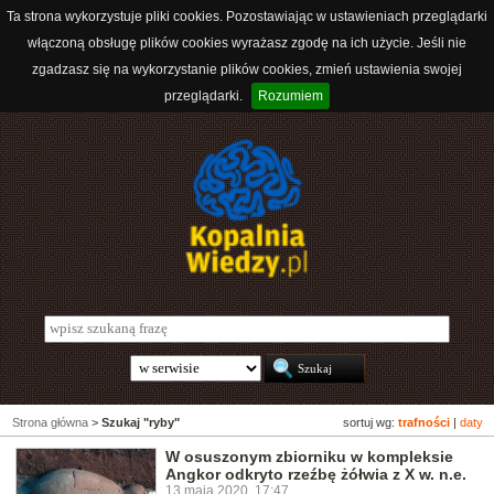
Ta strona wykorzystuje pliki cookies. Pozostawiając w ustawieniach przeglądarki
włączoną obsługę plików cookies wyrażasz zgodę na ich użycie. Jeśli nie
zgadzasz się na wykorzystanie plików cookies, zmień ustawienia swojej
przeglądarki.
Rozumiem
Strona główna
>
Szukaj "ryby"
sortuj wg:
trafności
|
daty
W osuszonym zbiorniku w kompleksie
Angkor odkryto rzeźbę żółwia z X w. n.e.
13 maja 2020, 17:47