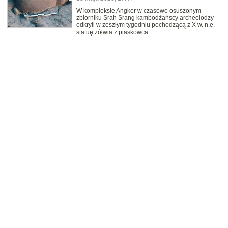
W kompleksie Angkor w czasowo osuszonym
zbiorniku Srah Srang kambodżańscy archeolodzy
odkryli w zeszłym tygodniu pochodzącą z X w. n.e.
statuę żółwia z piaskowca.