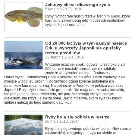
Jelitowy eliksir dłuższego życia
5 kwietnia 2017, 16:38
Ryby Nothobranchius furzeri w średnim wieku, które
karmiono zawartością jelit młodszych osobników,
żyły dłużej niż normalnie.
Od 20 000 lat żyją w tym samym miejscu.
Orki u wybrzeży Japonii nie opuściły
terenu przodków
22 sierpnia 2023, 10:16
W czasie ostatniej epoki lodowej, przed około 20
000 lat, orki musiały opuścić swoje habitaty i
znaleźć wody wolne od lodu. Badacze z
Uniwersytetu Południowej Danii wykazali, że niektóre z nich znalazły takie
miejsce w pobliżu Japonii i od tamtego czasu kolejne pokolenia ich
potomków tam właśnie żyją. Na północnym Pacyfiku, w pobliżu wybrzeży
Japonii i Rosji, żyje kilkanaście grup orek. Nie mają one ze sobą kontaktu,
nie polują na te same zwierzęta, nie porozumiewają się tym samym
dialektem, nie krzyżują się ze sobą. Jak to możliwe, skoro żyją tak blisko
siebie i należą do tego samego gatunku?
Ryby boją się odbicia w lustrze
20 maja 2010, 09:07
Ryby boją się swojego odbicia w lustrze. Gdy samce
afrykańskiej pielęgnicy patrzyły na siebie w