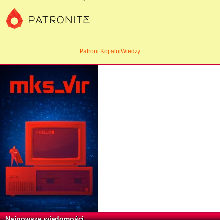
Patroni KopalniWiedzy
Najnowsze wiadomości