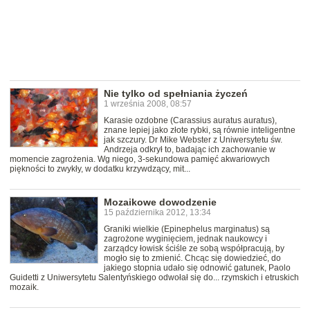
Nie tylko od spełniania życzeń
1 września 2008, 08:57
Karasie ozdobne (Carassius auratus auratus),
znane lepiej jako złote rybki, są równie inteligentne
jak szczury. Dr Mike Webster z Uniwersytetu św.
Andrzeja odkrył to, badając ich zachowanie w
momencie zagrożenia. Wg niego, 3-sekundowa pamięć akwariowych
piękności to zwykły, w dodatku krzywdzący, mit...
Mozaikowe dowodzenie
15 października 2012, 13:34
Graniki wielkie (Epinephelus marginatus) są
zagrożone wyginięciem, jednak naukowcy i
zarządcy łowisk ściśle ze sobą współpracują, by
mogło się to zmienić. Chcąc się dowiedzieć, do
jakiego stopnia udało się odnowić gatunek, Paolo
Guidetti z Uniwersytetu Salentyńskiego odwołał się do... rzymskich i etruskich
mozaik.