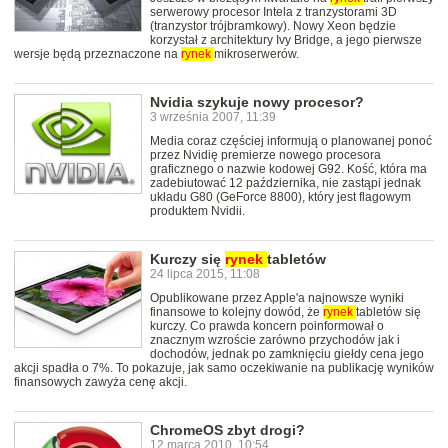
serwerowy procesor Intela z tranzystorami 3D
(tranzystor trójbramkowy). Nowy Xeon będzie
korzystał z architektury Ivy Bridge, a jego pierwsze
wersje będą przeznaczone na
rynek
mikroserwerów.
Nvidia szykuje nowy procesor?
3 września 2007, 11:39
Media coraz częściej informują o planowanej ponoć
przez Nvidię premierze nowego procesora
graficznego o nazwie kodowej G92. Kość, która ma
zadebiutować 12 października, nie zastąpi jednak
układu G80 (GeForce 8800), który jest flagowym
produktem Nvidii.
Kurczy się
rynek
tabletów
24 lipca 2015, 11:08
Opublikowane przez Apple'a najnowsze wyniki
finansowe to kolejny dowód, że
rynek
tabletów się
kurczy. Co prawda koncern poinformował o
znacznym wzroście zarówno przychodów jak i
dochodów, jednak po zamknięciu giełdy cena jego
akcji spadła o 7%. To pokazuje, jak samo oczekiwanie na publikację wyników
finansowych zawyża cenę akcji.
ChromeOS zbyt drogi?
12 marca 2010, 10:54