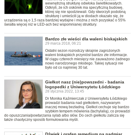
wewnętrzną strukturę odwłoka świetlikowatych.
Odkryli, że ich oskórek ma specyficzną budowę,
której się nie spodziewali. Gdy stworzyli podobną
strukturę i umieścili ją w diodach okazało się, że
urządzenia są o 1,5 raza bardziej wydajne i można z nich pozyskać o 55%
światła więcej niż w LED-ach bez wspomnianej struktury.
Bardzo złe wieści dla waleni biskajskich
29 marca 2018, 06:21
Ostatni sezon rozrodczy skrajnie zagrożonych
waleni biskajskich przyniósł bardzo złe informacje.
W ciągu czterech miesięcy nie zauważono żadnego
nowo narodzonego młodego. Takiej sytuacji nie
było od co najmniej 30 lat.
Giełkot nasz (nie)powszedni - badania
logopedki z Uniwersytetu Łódzkiego
28 stycznia 2022, 13:45
Dr Monika Kaźmierczak z Uniwersytetu Łódzkiego
prowadzi badania nad giełkotem, nazywanym
inaczej mową bezładną. Giełkot cechuje się bardzo
szybkim tempem mówienia (tachylalią), co prowadzi
do opuszczania/powtarzania sylab albo słów. Do cech giełkotu zalicza się
także chaotyczny sposób formułowania myśli.
Dźwięk i grafen remedium na nadmiar