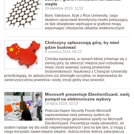
ciepła
29 kwietnia 2010, 11:52
Boris Yakobson, fizyk z Rice University, i jego
studenci opracowali teoretyczny model pokazujący,
że fale dźwiękowe wędrujące w grafenie mogą
wspomagać chłodzenie układów elektronicznych.
Chińczycy spłaszczają góry, by mieć
gdzie budować
6 czerwca 2014, 06:22
Chińska kampania, w ramach której zrównuje się z
ziemią góry, by stworzyć miejsce pod rozbudowę
miast, może wywołać szereg problemów
środowiskowych. Naukowcy z Chang'an University
przestrzegają, że spłaszczono już dziesiątki szczytów, co doprowadza do
zanieczyszczenia powietrza i wody, erozji gleby oraz powodzi.
Microsoft prezentuje ElectionGuard, swój
pomysł na elektroniczne wybory
18 lipca 2019, 10:13
Podczas Aspen Security Forum Microsoft
zaprezentował swój pierwszy system do
elektronicznego głosowania oparty na Microsoft
ElectionGuard. Prezentacja miała udowodnić, że
system nadaje się dla osób niepełnosprawnych i jest na tyle tani, iż mogą z
niego korzystać nawet władze lokalne. Jednocześnie dobrze zabezpiecza