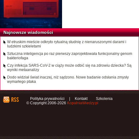
Najnowsze wiadomości
W etruskim mieście odkryto rytualną studnię z nienaruszonymi darami i
ludzkimi szkieletami
Sztuczna inteligencja po raz pierwszy zaprojektowała funkcjonalny genom
bakteriofaga
Czy infekcja SARS-CoV-2 w ciąży może odbić się na zdrowiu dziecka? Są
wyniki metaanalizy
Dodo widział świat inaczej, niż sądzono. Nowe badanie odsłania zmysły
wymarłego ptaka
Polityka prywatności
|
Kontakt
Szkolenia
© Copyright 2006-2026
KopalniaWiedzy.pl