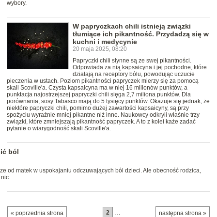
wybory.
W papryczkach chili istnieją związki
tłumiące ich pikantność. Przydadzą się w
kuchni i medycynie
20 maja 2025, 08:20
Papryczki chili słynne są ze swej pikantności.
Odpowiada za nią kapsaicyna i jej pochodne, które
działają na receptory bólu, powodując uczucie
pieczenia w ustach. Poziom pikantności papryczek mierzy się za pomocą
skali Scoville'a. Czysta kapsaicyna ma w niej 16 milionów punktów, a
punktacja najostrzejszej papryczki chili sięga 2,7 miliona punktów. Dla
porównania, sosy Tabasco mają do 5 tysięcy punktów. Okazuje się jednak, że
niektóre papryczki chili, pomimo dużej zawartości kapsaicyny, są przy
spożyciu wyraźnie mniej pikantne niż inne. Naukowcy odkryli właśnie trzy
związki, które zmniejszają pikantność papryczek. A to z kolei każe zadać
pytanie o wiarygodność skali Scoville'a.
ić ból
ze od matek w uspokajaniu odczuwających ból dzieci. Ale obecność rodzica,
nic.
2
…
« poprzednia strona
następna strona »