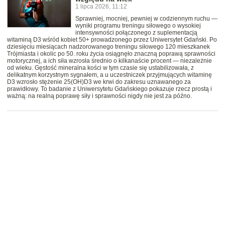
1 lipca 2026, 11:12
Sprawniej, mocniej, pewniej w codziennym ruchu —
wyniki programu treningu siłowego o wysokiej
intensywności połączonego z suplementacją
witaminą D3 wśród kobiet 50+ prowadzonego przez Uniwersytet Gdański. Po
dziesięciu miesiącach nadzorowanego treningu siłowego 120 mieszkanek
Trójmiasta i okolic po 50. roku życia osiągnęło znaczną poprawą sprawności
motorycznej, a ich siła wzrosła średnio o kilkanaście procent — niezależnie
od wieku. Gęstość mineralna kości w tym czasie się ustabilizowała, z
delikatnym korzystnym sygnałem, a u uczestniczek przyjmujących witaminę
D3 wzrosło stężenie 25(OH)D3 we krwi do zakresu uznawanego za
prawidłowy. To badanie z Uniwersytetu Gdańskiego pokazuje rzecz prostą i
ważną: na realną poprawę siły i sprawności nigdy nie jest za późno.