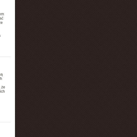
em
ać
że
a
są
ch
 że
ich