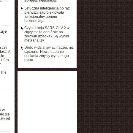
tanie
ludzkimi szkieletami
Sztuczna inteligencja po raz
pierwszy zaprojektowała
funkcjonalny genom
bakteriofaga
Czy infekcja SARS-CoV-2 w
zuje
ciąży może odbić się na
zdrowiu dziecka? Są wyniki
metaanalizy
h czy
Dodo widział świat inaczej, niż
ość. A
sądzono. Nowe badanie
się
odsłania zmysły wymarłego
 która
ptaka
n
 The
ł w
ło się
ały od