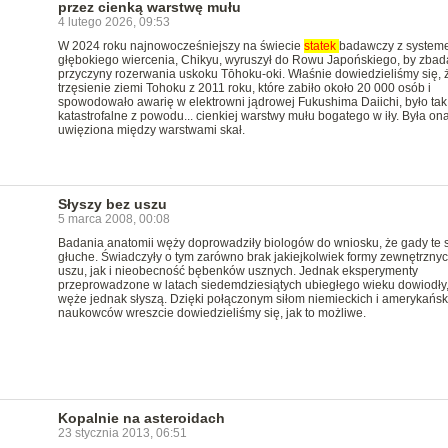
przez cienką warstwę mułu
4 lutego 2026, 09:53
W 2024 roku najnowocześniejszy na świecie
statek
badawczy z system
głębokiego wiercenia, Chikyu, wyruszył do Rowu Japońskiego, by zbad
przyczyny rozerwania uskoku Tōhoku-oki. Właśnie dowiedzieliśmy się, 
trzęsienie ziemi Tohoku z 2011 roku, które zabiło około 20 000 osób i
spowodowało awarię w elektrowni jądrowej Fukushima Daiichi, było tak
katastrofalne z powodu... cienkiej warstwy mułu bogatego w iły. Była on
uwięziona między warstwami skał.
Słyszy bez uszu
5 marca 2008, 00:08
Badania anatomii węży doprowadziły biologów do wniosku, że gady te 
głuche. Świadczyły o tym zarówno brak jakiejkolwiek formy zewnętrzny
uszu, jak i nieobecność bębenków usznych. Jednak eksperymenty
przeprowadzone w latach siedemdziesiątych ubiegłego wieku dowiodły,
węże jednak słyszą. Dzięki połączonym siłom niemieckich i amerykańsk
naukowców wreszcie dowiedzieliśmy się, jak to możliwe.
Kopalnie na asteroidach
23 stycznia 2013, 06:51