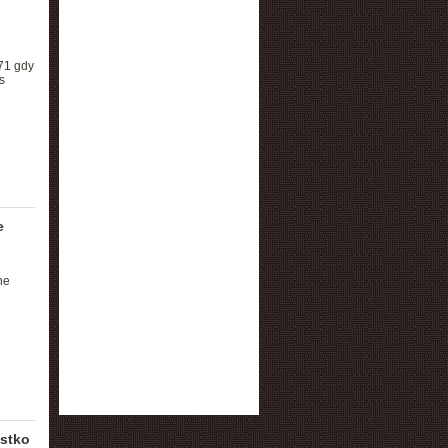
71 gdy
s
e
he
ystko