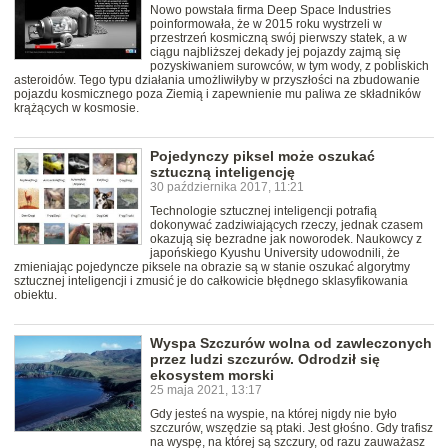
Nowo powstała firma Deep Space Industries
poinformowała, że w 2015 roku wystrzeli w
przestrzeń kosmiczną swój pierwszy statek, a w
ciągu najbliższej dekady jej pojazdy zajmą się
pozyskiwaniem surowców, w tym wody, z pobliskich
asteroidów. Tego typu działania umożliwiłyby w przyszłości na zbudowanie
pojazdu kosmicznego poza Ziemią i zapewnienie mu paliwa ze składników
krążących w kosmosie.
Pojedynczy piksel może oszukać
sztuczną inteligencję
30 października 2017, 11:21
Technologie sztucznej inteligencji potrafią
dokonywać zadziwiających rzeczy, jednak czasem
okazują się bezradne jak noworodek. Naukowcy z
japońskiego Kyushu University udowodnili, że
zmieniając pojedyncze piksele na obrazie są w stanie oszukać algorytmy
sztucznej inteligencji i zmusić je do całkowicie błędnego sklasyfikowania
obiektu.
Wyspa Szczurów wolna od zawleczonych
przez ludzi szczurów. Odrodził się
ekosystem morski
25 maja 2021, 13:17
Gdy jesteś na wyspie, na której nigdy nie było
szczurów, wszędzie są ptaki. Jest głośno. Gdy trafisz
na wyspę, na której są szczury, od razu zauważasz