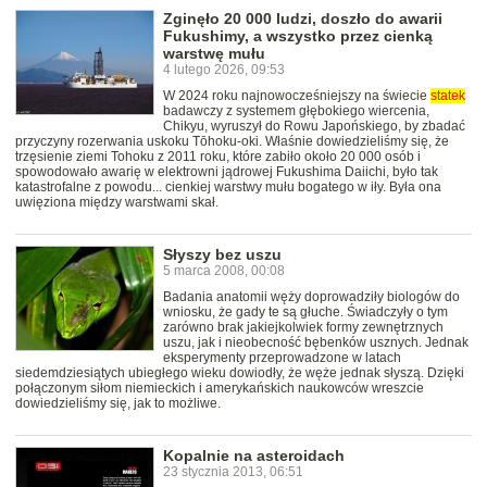
Zginęło 20 000 ludzi, doszło do awarii
Fukushimy, a wszystko przez cienką
warstwę mułu
4 lutego 2026, 09:53
W 2024 roku najnowocześniejszy na świecie
statek
badawczy z systemem głębokiego wiercenia,
Chikyu, wyruszył do Rowu Japońskiego, by zbadać
przyczyny rozerwania uskoku Tōhoku-oki. Właśnie dowiedzieliśmy się, że
trzęsienie ziemi Tohoku z 2011 roku, które zabiło około 20 000 osób i
spowodowało awarię w elektrowni jądrowej Fukushima Daiichi, było tak
katastrofalne z powodu... cienkiej warstwy mułu bogatego w iły. Była ona
uwięziona między warstwami skał.
Słyszy bez uszu
5 marca 2008, 00:08
Badania anatomii węży doprowadziły biologów do
wniosku, że gady te są głuche. Świadczyły o tym
zarówno brak jakiejkolwiek formy zewnętrznych
uszu, jak i nieobecność bębenków usznych. Jednak
eksperymenty przeprowadzone w latach
siedemdziesiątych ubiegłego wieku dowiodły, że węże jednak słyszą. Dzięki
połączonym siłom niemieckich i amerykańskich naukowców wreszcie
dowiedzieliśmy się, jak to możliwe.
Kopalnie na asteroidach
23 stycznia 2013, 06:51