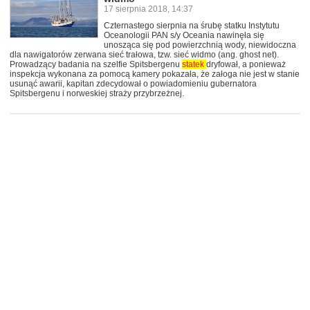
17 sierpnia 2018, 14:37
Czternastego sierpnia na śrubę statku Instytutu
Oceanologii PAN s/y Oceania nawinęła się
unosząca się pod powierzchnią wody, niewidoczna
dla nawigatorów zerwana sieć trałowa, tzw. sieć widmo (ang. ghost net).
Prowadzący badania na szelfie Spitsbergenu
statek
dryfował, a ponieważ
inspekcja wykonana za pomocą kamery pokazała, że załoga nie jest w stanie
usunąć awarii, kapitan zdecydował o powiadomieniu gubernatora
Spitsbergenu i norweskiej straży przybrzeżnej.