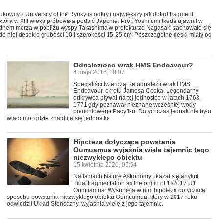
kowcy z University of the Ryukyus odkryli największy jak dotąd fragment
 która w XIII wieku próbowała podbić Japonię. Prof. Yoshifumi Ikeda ujawnił w
d dnem morza w pobliżu wyspy Takashima w prefekturze Nagasaki zachowało się
o niej desek o grubości 10 i szerokości 15-25 cm. Poszczególne deski miały od
Odnaleziono wrak HMS Endeavour?
4 maja 2016, 10:07
Specjaliści twierdzą, że odnaleźli wrak HMS
Endeavour, okrętu Jamesa Cooka. Legendarny
odkrywca pływał na tej jednostce w latach 1768-
1771 gdy poznawał nieznane wcześniej wody
południowego Pacyfiku. Dotychczas jednak nie było
wiadomo, gdzie znajduje się jednostka.
Hipoteza dotyczące powstania
Oumuamua wyjaśnia wiele tajemnic tego
niezwykłego obiektu
15 kwietnia 2020, 05:54
Na łamach Nature Astronomy ukazał się artykuł
Tidal fragmentation as the origin of 1I/2017 U1
Oumuamua. Wysunięta w nim hipoteza dotycząca
sposobu powstania niezwykłego obiektu Oumaumua, który w 2017 roku
odwiedził Układ Słoneczny, wyjaśnia wiele z jego tajemnic.