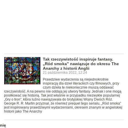
Tak rzeczywistość inspiruje fantasy.
„Ród smoka” nawiązuje do okresu The
Anarchy z historii Anglii
21 października 2022, 12:24
Prawdziwe wydarzenia są niejednokrotnie
inspiracją dla dzieł literackich czy filmowych, przy
czym dzieła te niekoniecznie muszą oddawać
rzeczywistość. A na pewno nie oddają jej utwory fantasy. Jednak i one mogą
posiłkować się historią. Tak jest właśnie w przypadku niezwykle popularnej
„Gry o tron”, która luźno nawiązywała do brytyjskiej Wojny Dwóch Róż.
George R. R. Martin przyznał, że również prequel tego serialu, „Ród smoka”
jest inspirowany prawdziwymi wydarzeniami, okresem znanym w angielskiej
historii jako The Anarchy
nię