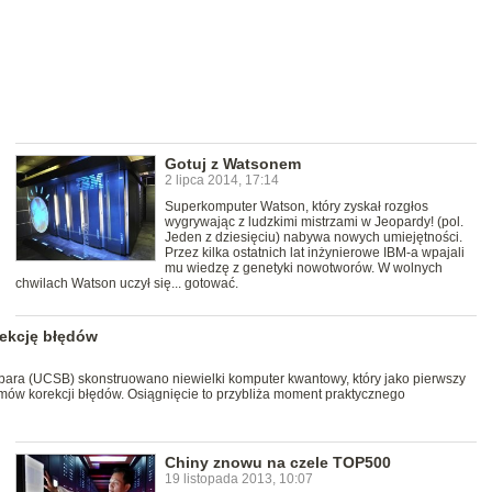
Gotuj z Watsonem
2 lipca 2014, 17:14
Superkomputer Watson, który zyskał rozgłos
wygrywając z ludzkimi mistrzami w Jeopardy! (pol.
Jeden z dziesięciu) nabywa nowych umiejętności.
Przez kilka ostatnich lat inżynierowe IBM-a wpajali
mu wiedzę z genetyki nowotworów. W wolnych
chwilach Watson uczył się... gotować.
ekcję błędów
rbara (UCSB) skonstruowano niewielki komputer kwantowy, który jako pierwszy
mów korekcji błędów. Osiągnięcie to przybliża moment praktycznego
Chiny znowu na czele TOP500
19 listopada 2013, 10:07