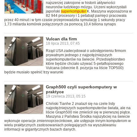
najszerzej zakrojone w historii aktywności
neuronów ludzkiego mózgu. Uczeni wykorzystali
japoński
superkomputer
K. Maszyna wyposażona w
82 944 procesory i 1 petabajt pamięci pracowała
przez 40 minut i w tym czasie przeprowadziła symulację 1 sekundy pracy
1,73 miliarda komórek połączonych za pomocą 10,4 biliona synaps
Vulcan dla firm
18 lipca 2013, 07:45
Rząd USA zadecydował o udostępnieniu firmom
prywatnym jednego z najpotężniejszych
superkomputerów na świecie. Przedsiębiorstwo
które będzie chciało używać 5-petaflopsowego
Vulcana (obecnie 8. pozycja na liście TOP500)
będzie musiało spełnić trzy warunki
Graph500 czyli superkomputery w
praktyce
19 czerwca 2013, 05:15
Chiński Tianhe 2 znalazł się na czele listy
najpotężniejszych superkomputerów świata, ale na
liście Graph500 nie zmieścił się w pierwszej piątce.
Maszyna z Państwa Środka najszybciej na świecie
wykonuje operacje zmiennoprzecinkowe, ale ustępuje innym komputerom w
wielu praktycznych zastosowaniach polegających na wyszukiwaniu
informacji w gigantycznych bazach danych.