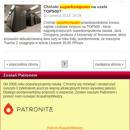
Chiński
superkomputer
na czele
TOP500?
10 czerwca 2013, 16:39
Chiński
superkomputer
prawdopodobnie znowu
zajmie czołowe miejsce na TOP500 - liście
najpotężniejszych superkomputerów świata. Jack
Dongarra, profesor z University of Tennesseee, który
prowadzi aktualizowaną dwa razy w roku listę, poinformował, że maszyna
Tianhe 2 osiągnęła w teście Linpack 30,65 PFlops
7
…
« poprzednia strona
następna strona »
Zostań Patronem
Od 2006 roku popularyzujemy naukę. Chcemy się rozwijać i dostarczać
naszym Czytelnikom jeszcze więcej atrakcyjnych treści wysokiej jakości.
Dlatego postanowiliśmy poprosić o wsparcie. Zostań naszym Patronem i
pomóż nam rozwijać KopalnięWiedzy.
Patroni KopalniWiedzy