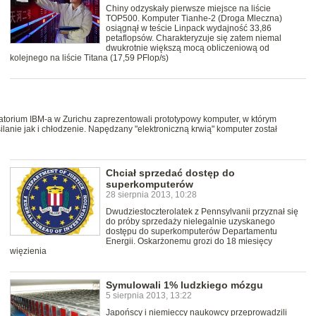
Chiny odzyskały pierwsze miejsce na liście
TOP500. Komputer Tianhe-2 (Droga Mleczna)
osiągnął w teście Linpack wydajność 33,86
petaflopsów. Charakteryzuje się zatem niemal
dwukrotnie większą mocą obliczeniową od
kolejnego na liście Titana (17,59 PFlop/s)
ratorium IBM-a w Zurichu zaprezentowali prototypowy komputer, w którym
anie jak i chłodzenie. Napędzany "elektroniczną krwią" komputer został
Chciał sprzedać dostęp do
superkomputerów
28 sierpnia 2013, 10:28
Dwudziestoczterolatek z Pennsylvanii przyznał się
do próby sprzedaży nielegalnie uzyskanego
dostępu do superkomputerów Departamentu
Energii. Oskarżonemu grozi do 18 miesięcy
więzienia
Symulowali 1% ludzkiego mózgu
5 sierpnia 2013, 13:22
Japońscy i niemieccy naukowcy przeprowadzili