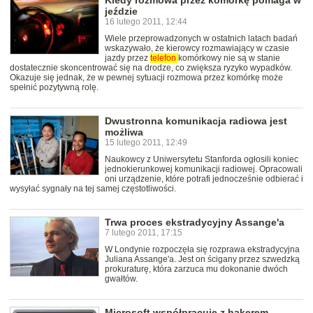
Kiedy rozmowa przez komórkę pomaga w
jeździe
16 lutego 2011, 12:44
Wiele przeprowadzonych w ostatnich latach badań
wskazywało, że kierowcy rozmawiający w czasie
jazdy przez
telefon
komórkowy nie są w stanie
dostatecznie skoncentrować się na drodze, co zwiększa ryzyko wypadków.
Okazuje się jednak, że w pewnej sytuacji rozmowa przez komórkę może
spełnić pozytywną rolę.
Dwustronna komunikacja radiowa jest
możliwa
15 lutego 2011, 12:49
Naukowcy z Uniwersytetu Stanforda ogłosili koniec
jednokierunkowej komunikacji radiowej. Opracowali
oni urządzenie, które potrafi jednocześnie odbierać i
wysyłać sygnały na tej samej częstotliwości.
Trwa proces ekstradycyjny Assange'a
7 lutego 2011, 17:15
W Londynie rozpoczęła się rozprawa ekstradycyjna
Juliana Assange'a. Jest on ścigany przez szwedzką
prokuraturę, która zarzuca mu dokonanie dwóch
gwałtów.
Microsoft współpracuje z hakerem