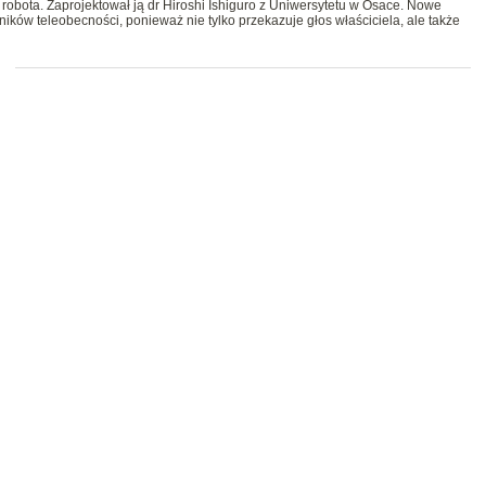
 robota. Zaprojektował ją dr Hiroshi Ishiguro z Uniwersytetu w Osace. Nowe
ników teleobecności, ponieważ nie tylko przekazuje głos właściciela, ale także