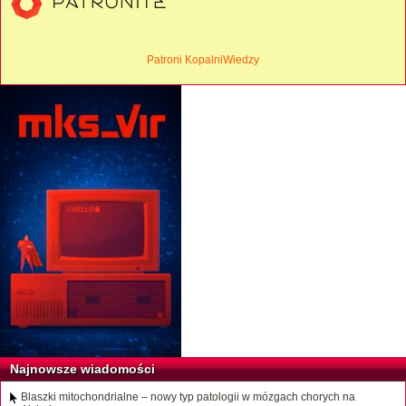
Patroni KopalniWiedzy
Najnowsze wiadomości
Blaszki mitochondrialne – nowy typ patologii w mózgach chorych na