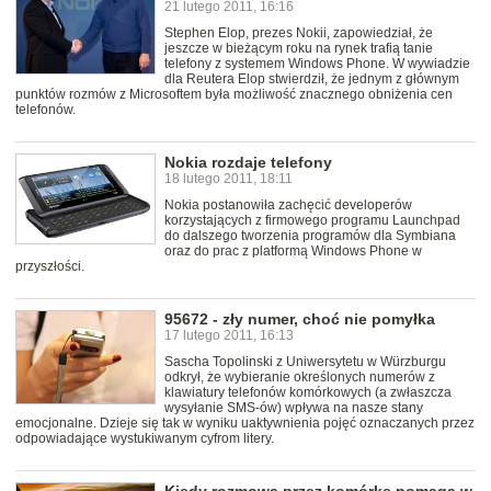
21 lutego 2011, 16:16
Stephen Elop, prezes Nokii, zapowiedział, że
jeszcze w bieżącym roku na rynek trafią tanie
telefony z systemem Windows Phone. W wywiadzie
dla Reutera Elop stwierdził, że jednym z głównym
punktów rozmów z Microsoftem była możliwość znacznego obniżenia cen
telefonów.
Nokia rozdaje telefony
18 lutego 2011, 18:11
Nokia postanowiła zachęcić developerów
korzystających z firmowego programu Launchpad
do dalszego tworzenia programów dla Symbiana
oraz do prac z platformą Windows Phone w
przyszłości.
95672 - zły numer, choć nie pomyłka
17 lutego 2011, 16:13
Sascha Topolinski z Uniwersytetu w Würzburgu
odkrył, że wybieranie określonych numerów z
klawiatury telefonów komórkowych (a zwłaszcza
wysyłanie SMS-ów) wpływa na nasze stany
emocjonalne. Dzieje się tak w wyniku uaktywnienia pojęć oznaczanych przez
odpowiadające wystukiwanym cyfrom litery.