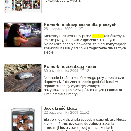
Teksańskiego w Austin.
Komórki niebezpieczne dla pieszych
26 listopada 2009, 11:27
Kierowcy rozmawiający przez
telefon
komórkowy w
czasie jazdy, stanowią zagrożenie dla innych.
Najnowsze badania dowodzą, że piesi korzystający
z telefonu na ulicy, stanowią zagrożenie dla samych
siebie.
Komórki rozrzedzają kości
30 października 2009, 17:12
Noszenie telefonu komórkowego przy pasku może
doprowadzić do zmniejszenia gęstości kości w
rejonie miednicy wykorzystywanym do
pozyskiwania przeszczepów kostnych (Journal of
Craniofacial Surgery).
Jak ukraść klucz
22 października 2009, 11:52
Eksperci odkryli, w jaki sposób można ukraść klucze
kryptograficzne używane do zabezpieczania
transmisji bezprzewodowej w urządzeniach