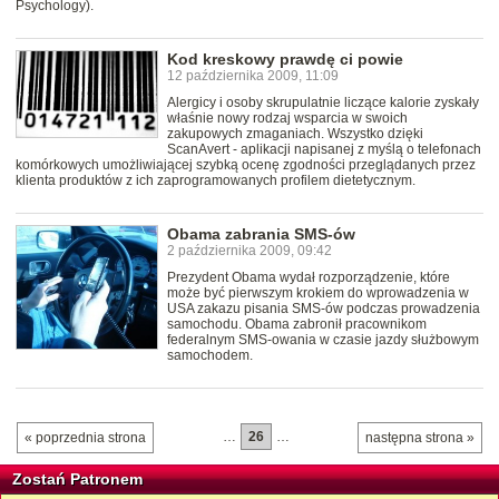
Psychology).
Kod kreskowy prawdę ci powie
12 października 2009, 11:09
Alergicy i osoby skrupulatnie liczące kalorie zyskały
właśnie nowy rodzaj wsparcia w swoich
zakupowych zmaganiach. Wszystko dzięki
ScanAvert - aplikacji napisanej z myślą o telefonach
komórkowych umożliwiającej szybką ocenę zgodności przeglądanych przez
klienta produktów z ich zaprogramowanych profilem dietetycznym.
Obama zabrania SMS-ów
2 października 2009, 09:42
Prezydent Obama wydał rozporządzenie, które
może być pierwszym krokiem do wprowadzenia w
USA zakazu pisania SMS-ów podczas prowadzenia
samochodu. Obama zabronił pracownikom
federalnym SMS-owania w czasie jazdy służbowym
samochodem.
…
26
…
« poprzednia strona
następna strona »
Zostań Patronem