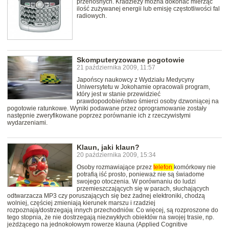
przenośnych. Kradzieży można dokonać mierząc
ilość zużywanej energii lub emisję częstotliwości fal
radiowych.
Skomputeryzowane pogotowie
21 października 2009, 11:57
Japońscy naukowcy z Wydziału Medycyny
Uniwersytetu w Jokohamie opracowali program,
który jest w stanie przewidzieć
prawdopodobieństwo śmierci osoby dzwoniącej na
pogotowie ratunkowe. Wyniki podawane przez oprogramowanie zostały
następnie zweryfikowane poprzez porównanie ich z rzeczywistymi
wydarzeniami.
Klaun, jaki klaun?
20 października 2009, 15:34
Osoby rozmawiające przez
telefon
komórkowy nie
potrafią iść prosto, ponieważ nie są świadome
swojego otoczenia. W porównaniu do ludzi
przemieszczających się w parach, słuchających
odtwarzacza MP3 czy poruszających się bez żadnej elektroniki, chodzą
wolniej, częściej zmieniają kierunek marszu i rzadziej
rozpoznają/dostrzegają innych przechodniów. Co więcej, są rozproszone do
tego stopnia, że nie dostrzegają niezwykłych obiektów na swojej trasie, np.
jeżdżącego na jednokołowym rowerze klauna (Applied Cognitive