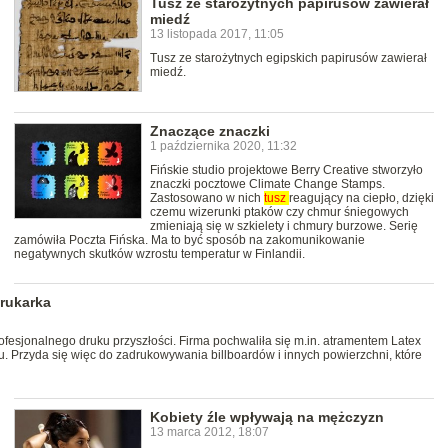
Tusz ze starożytnych papirusów zawierał
miedź
13 listopada 2017, 11:05
Tusz ze starożytnych egipskich papirusów zawierał
miedź.
Znaczące znaczki
1 października 2020, 11:32
Fińskie studio projektowe Berry Creative stworzyło
znaczki pocztowe Climate Change Stamps.
Zastosowano w nich
tusz
reagujący na ciepło, dzięki
czemu wizerunki ptaków czy chmur śniegowych
zmieniają się w szkielety i chmury burzowe. Serię
zamówiła Poczta Fińska. Ma to być sposób na zakomunikowanie
negatywnych skutków wzrostu temperatur w Finlandii.
drukarka
rofesjonalnego druku przyszłości. Firma pochwaliła się m.in. atramentem Latex
gu. Przyda się więc do zadrukowywania billboardów i innych powierzchni, które
Kobiety źle wpływają na mężczyzn
13 marca 2012, 18:07