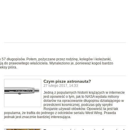
 57 długopisów. Potem, pożyczane przez rodzinę, kolegów i koleżanki,
cają do prawowitego właściciela. Wynaleziono je, ponieważ kogoś bardzo
eksy pióra.
Czym pisze astronauta?
27 lutego 2017, 14:33
Jedną z popularnych historii krążących w internecie
jest opowieść o tym, jak to NASA wydała miliony
dolarów na opracowanie długopisu działającego w
przestrzeni kosmicznej, podczas gdy sprytni
Rosjanie używali ołówków. Opowieść ta jest tak
popularna, że trafiła do jednego z odcinków serialu West Wing. Prawda
jednak jest znacznie bardziej interesująca.