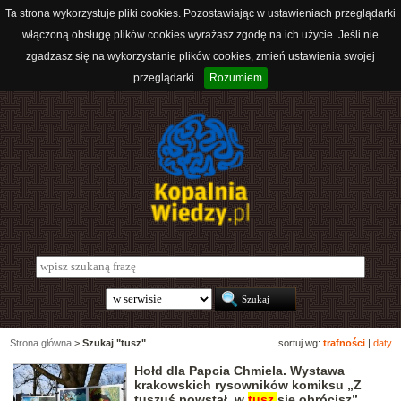
Ta strona wykorzystuje pliki cookies. Pozostawiając w ustawieniach przeglądarki
włączoną obsługę plików cookies wyrażasz zgodę na ich użycie. Jeśli nie
zgadzasz się na wykorzystanie plików cookies, zmień ustawienia swojej
przeglądarki.
Rozumiem
Strona główna
>
Szukaj "tusz"
sortuj wg:
trafności
|
daty
Hołd dla Papcia Chmiela. Wystawa
krakowskich rysowników komiksu „Z
tuszuś powstał, w
tusz
się obrócisz”