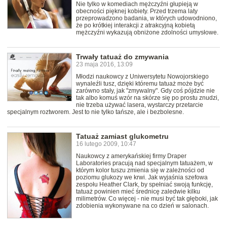
Nie tylko w komediach mężczyźni głupieją w
obecności pięknej kobiety. Przed trzema laty
przeprowadzono badania, w których udowodniono,
że po krótkiej interakcji z atrakcyjną kobietą
mężczyźni wykazują obniżone zdolności umysłowe.
Trwały tatuaż do zmywania
23 maja 2016, 13:09
Młodzi naukowcy z Uniwersytetu Nowojorskiego
wynaleźli tusz, dzięki któremu tatuaż może być
zarówno stały, jak "zmywalny". Gdy coś pójdzie nie
tak albo komuś wzór na skórze się po prostu znudzi,
nie trzeba używać lasera, wystarczy przetarcie
specjalnym roztworem. Jest to nie tylko tańsze, ale i bezbolesne.
Tatuaż zamiast glukometru
16 lutego 2009, 10:47
Naukowcy z amerykańskiej firmy Draper
Laboratories pracują nad specjalnym tatuażem, w
którym kolor tuszu zmienia się w zależności od
poziomu glukozy we krwi. Jak wyjaśnia szefowa
zespołu Heather Clark, by spełniać swoją funkcję,
tatuaż powinien mieć średnicę zaledwie kilku
milimetrów. Co więcej - nie musi być tak głęboki, jak
zdobienia wykonywane na co dzień w salonach.