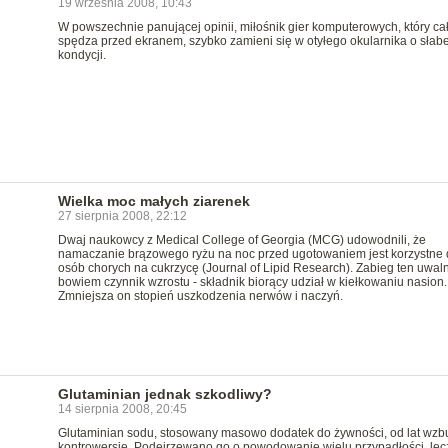
19 września 2008, 10:43
W powszechnie panującej opinii, miłośnik gier komputerowych, który ca
spędza przed ekranem, szybko zamieni się w otyłego okularnika o słabe
kondycji.
Wielka moc małych ziarenek
27 sierpnia 2008, 22:12
Dwaj naukowcy z Medical College of Georgia (MCG) udowodnili, że
namaczanie brązowego ryżu na noc przed ugotowaniem jest korzystne 
osób chorych na cukrzycę (Journal of Lipid Research). Zabieg ten uwal
bowiem czynnik wzrostu - składnik biorący udział w kiełkowaniu nasion.
Zmniejsza on stopień uszkodzenia nerwów i naczyń.
Glutaminian jednak szkodliwy?
14 sierpnia 2008, 20:45
Glutaminian sodu, stosowany masowo dodatek do żywności, od lat wzb
kontrowersje. Podejrzewano go o powodowanie wielu przypadłości, lec