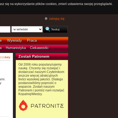
asz się na wykorzystanie plików cookies, zmień ustawienia swojej przeglądarki.
zaloguj się
e
Wywiady
Praca
a
Humanistyka
Ciekawostki
Zostań Patronem
ci
|
daty
Od 2006 roku popularyzujemy
naukę. Chcemy się rozwijać i
dostarczać naszym Czytelnikom
jeszcze więcej atrakcyjnych
ami.
treści wysokiej jakości. Dlatego
y
postanowiliśmy poprosić o
wsparcie. Zostań naszym
Patronem i pomóż nam rozwijać
KopalnięWiedzy.