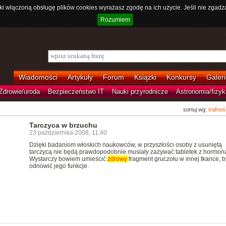
ki włączoną obsługę plików cookies wyrażasz zgodę na ich użycie. Jeśli nie zgadz
Rozumiem
Wiadomości
Artykuły
Forum
Książki
Konkursy
Galeri
Zdrowie/uroda
Bezpieczeństwo IT
Nauki przyrodnicze
Astronomia/fizyk
sortuj wg:
trafnoś
Tarczyca w brzuchu
23 października 2008, 11:40
Dzięki badaniom włoskich naukowców, w przyszłości osoby z usuniętą
tarczycą nie będą prawdopodobnie musiały zażywać tabletek z hormon
Wystarczy bowiem umieścić
zdrowy
fragment gruczołu w innej tkance, b
odnowić jego funkcje.