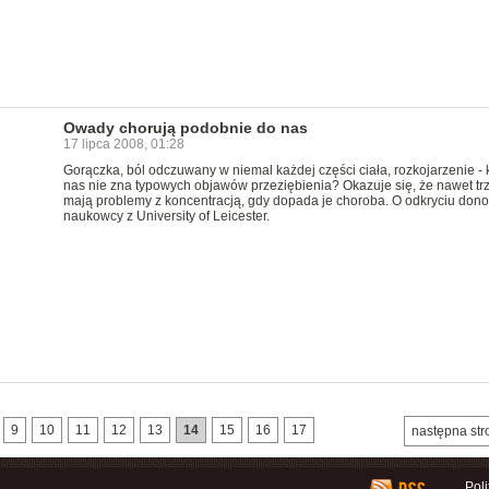
Owady chorują podobnie do nas
17 lipca 2008, 01:28
Gorączka, ból odczuwany w niemal każdej części ciała, rozkojarzenie - k
nas nie zna typowych objawów przeziębienia? Okazuje się, że nawet tr
mają problemy z koncentracją, gdy dopada je choroba. O odkryciu don
naukowcy z University of Leicester.
9
10
11
12
13
14
15
16
17
następna str
Pol