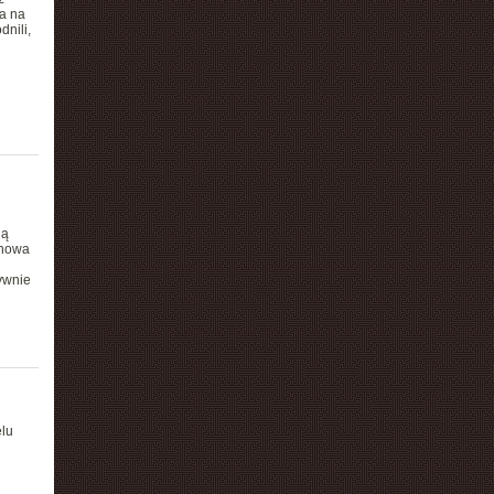
a na
nili,
ją
 nowa
ywnie
elu