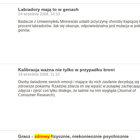
Labradory mają to w genach
24 września 2008, 14:33
Badacze z Uniwersytetu Minnesota ustalili przyczynę choroby trapiącej k
procent labradorów. Jak się okazuje, odpowiedzialna jest mutacja w je
genów.
Kalibracja ważna nie tylko w przypadku broni
19 września 2008, 11:10
Osoby świadome swoich emocji i mające do nich zaufanie decydują się
zdrowsze pokarmy. Rzadziej zdarza im się wpaść w pułapkę zachęcają
zdjęcia i zjeść coś tylko dlatego, że ładnie na nim wygląda (Journal of
Consumer Research).
Gracz -
zdrowy
fizycznie, niekoniecznie psychicznie