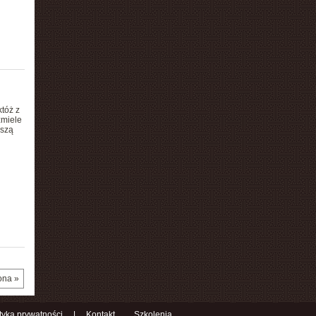
tóż z
zmiele
oszą
ona »
ityka prywatności
|
Kontakt
Szkolenia