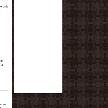
łe dnie
j
dla
nia
udza
z