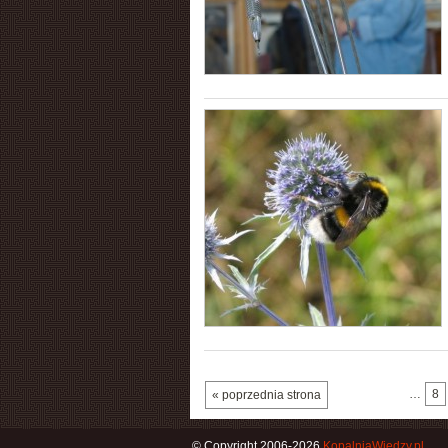
…
8
« poprzednia strona
© Copyright 2006-2026
KopalniaWiedzy.pl