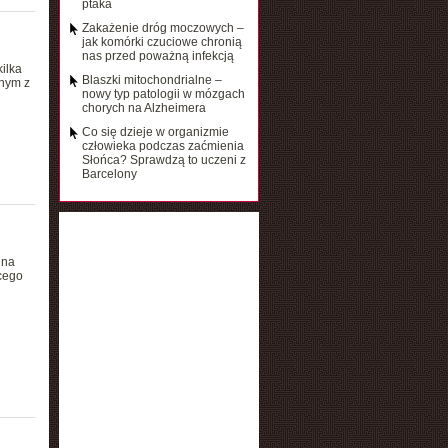
ptaka
Zakażenie dróg moczowych –
jak komórki czuciowe chronią
nas przed poważną infekcją
ilka
Blaszki mitochondrialne –
dnym z
nowy typ patologii w mózgach
chorych na Alzheimera
Co się dzieje w organizmie
człowieka podczas zaćmienia
Słońca? Sprawdzą to uczeni z
Barcelony
 na
cego