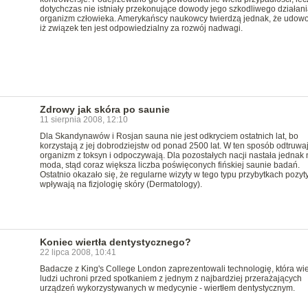
dotychczas nie istniały przekonujące dowody jego szkodliwego działani
organizm człowieka. Amerykańscy naukowcy twierdzą jednak, że udowod
iż związek ten jest odpowiedzialny za rozwój nadwagi.
Zdrowy jak skóra po saunie
11 sierpnia 2008, 12:10
Dla Skandynawów i Rosjan sauna nie jest odkryciem ostatnich lat, bo
korzystają z jej dobrodziejstw od ponad 2500 lat. W ten sposób odtruwa
organizm z toksyn i odpoczywają. Dla pozostałych nacji nastała jednak
moda, stąd coraz większa liczba poświęconych fińskiej saunie badań.
Ostatnio okazało się, że regularne wizyty w tego typu przybytkach pozyt
wpływają na fizjologię skóry (Dermatology).
Koniec wiertła dentystycznego?
22 lipca 2008, 10:41
Badacze z King's College London zaprezentowali technologię, która wi
ludzi uchroni przed spotkaniem z jednym z najbardziej przerażających
urządzeń wykorzystywanych w medycynie - wiertłem dentystycznym.