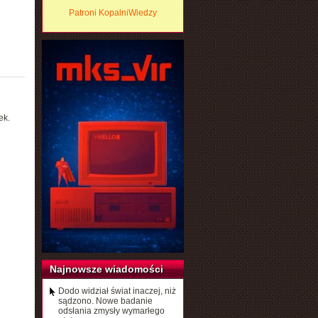
Patroni KopalniWiedzy
ek.
Najnowsze wiadomości
Dodo widział świat inaczej, niż
sądzono. Nowe badanie
odsłania zmysły wymarłego