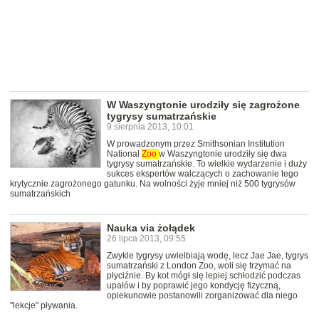
W Waszyngtonie urodziły się zagrożone
tygrysy sumatrzańskie
9 sierpnia 2013, 10:01
W prowadzonym przez Smithsonian Institution
National
Zoo
w Waszyngtonie urodziły się dwa
tygrysy sumatrzańskie. To wielkie wydarzenie i duży
sukces ekspertów walczących o zachowanie tego
krytycznie zagrożonego gatunku. Na wolności żyje mniej niż 500 tygrysów
sumatrzańskich
Nauka via żołądek
26 lipca 2013, 09:55
Zwykle tygrysy uwielbiają wodę, lecz Jae Jae, tygrys
sumatrzański z London Zoo, woli się trzymać na
płyciźnie. By kot mógł się lepiej schłodzić podczas
upałów i by poprawić jego kondycję fizyczną,
opiekunowie postanowili zorganizować dla niego
"lekcje" pływania.