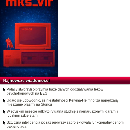
Najnowsze wiadomości
Polacy stworzyli olbrzymią bazę danych oddziaływania leków
psychotropowych na EEG
Udało się udowodnić, że niestabilności Kelvina-Helmholtza napędzają
mieszanie plazmy na Słońcu
W etruskim mieście odkryto rytualną studnię z nienaruszonymi darami i
ludzkimi szkieletami
Sztuczna inteligencja po raz pierwszy zaprojektowała funkcjonalny genom
bakteriofaga