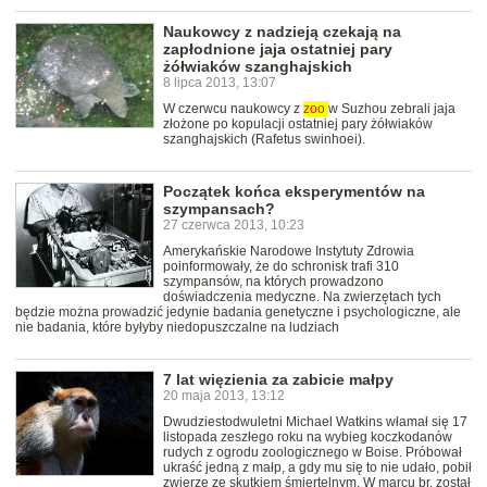
Naukowcy z nadzieją czekają na
zapłodnione jaja ostatniej pary
żółwiaków szanghajskich
8 lipca 2013, 13:07
W czerwcu naukowcy z
zoo
w Suzhou zebrali jaja
złożone po kopulacji ostatniej pary żółwiaków
szanghajskich (Rafetus swinhoei).
Początek końca eksperymentów na
szympansach?
27 czerwca 2013, 10:23
Amerykańskie Narodowe Instytuty Zdrowia
poinformowały, że do schronisk trafi 310
szympansów, na których prowadzono
doświadczenia medyczne. Na zwierzętach tych
będzie można prowadzić jedynie badania genetyczne i psychologiczne, ale
nie badania, które byłyby niedopuszczalne na ludziach
7 lat więzienia za zabicie małpy
20 maja 2013, 13:12
Dwudziestodwuletni Michael Watkins włamał się 17
listopada zeszłego roku na wybieg koczkodanów
rudych z ogrodu zoologicznego w Boise. Próbował
ukraść jedną z małp, a gdy mu się to nie udało, pobił
zwierzę ze skutkiem śmiertelnym. W marcu br. został