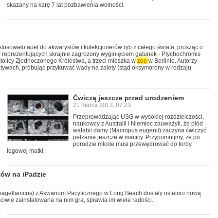
skazany na karę 7 lat pozbawienia wolności.
osowało apel do akwarystów i kolekcjonerów ryb z całego świata, prosząc o
 reprezentujących skrajnie zagrożony wyginięciem gatunek - Ptychochromis
tolicy Zjednoczonego Królestwa, a trzeci mieszka w
zoo
w Berlinie. Autorzy
tywach, próbując przykuwać wady na zalety (stąd oksymorony w rodzaju
Ćwiczą jeszcze przed urodzeniem
21 marca 2013, 07:23
Przeprowadzając USG w wysokiej rozdzielczości,
naukowcy z Australii i Niemiec zauważyli, że płód
walabii damy (Macropus eugenii) zaczyna ćwiczyć
pełzanie jeszcze w macicy. Przypomnijmy, że po
porodzie młode musi przewędrować do torby
lęgowej matki.
tów na iPadzie
agellanicus) z Akwarium Pacyficznego w Long Beach dostały ostatnio nową
ściwie zainstalowana na nim gra, sprawia im wiele radości.