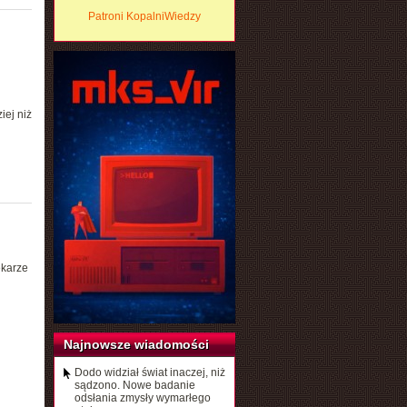
Patroni KopalniWiedzy
iej niż
ekarze
Najnowsze wiadomości
Dodo widział świat inaczej, niż
sądzono. Nowe badanie
odsłania zmysły wymarłego