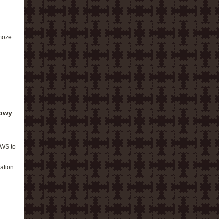
może
towy
OWS to
ation