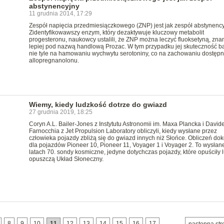
abstynencyjny
11 grudnia 2014, 17:29
Zespół napięcia przedmiesiączkowego (ZNP) jest jak zespół abstynency
Zidentyfikowawszy enzym, który dezaktywuje kluczowy metabolit
progesteronu, naukowcy ustalili, że ZNP można leczyć fluoksetyną, zna
lepiej pod nazwą handlową Prozac. W tym przypadku jej skuteczność b
nie tyle na hamowaniu wychwytu serotoniny, co na zachowaniu dostępn
allopregnanolonu.
Wiemy, kiedy ludzkość dotrze do gwiazd
27 grudnia 2019, 18:25
Coryn A.L. Bailer-Jones z Instytutu Astronomii im. Maxa Plancka i David
Farnocchia z Jet Propulsion Laboratory obliczyli, kiedy wysłane przez
człowieka pojazdy zbliżą się do gwiazd innych niż Słońce. Obliczeń dok
dla pojazdów Pioneer 10, Pioneer 11, Voyager 1 i Voyager 2. To wysłan
latach 70. sondy kosmiczne, jedyne dotychczas pojazdy, które opuściły 
opuszczą Układ Słoneczny.
8
9
10
11
12
13
14
15
16
17
…
następna str