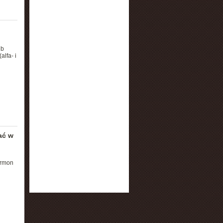
ub
lfa- i
ać w
ormon