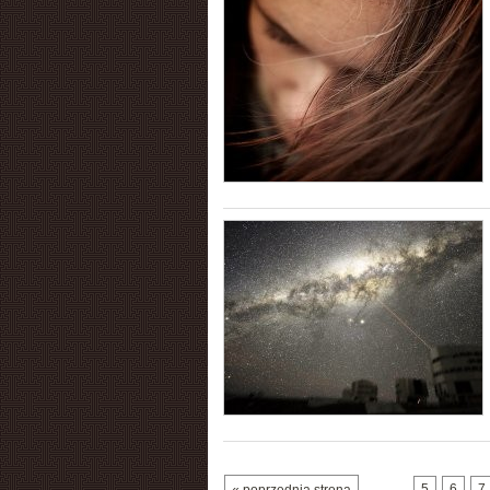
…
5
6
7
« poprzednia strona