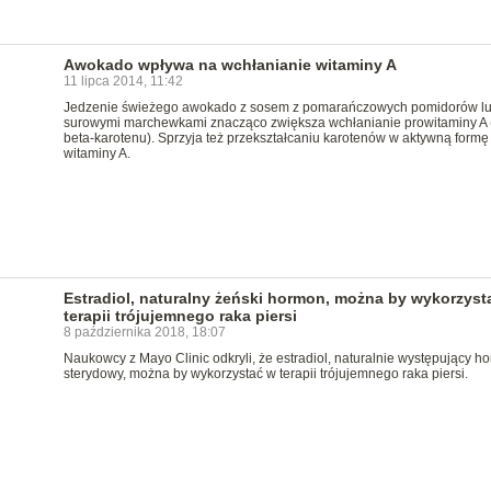
Awokado wpływa na wchłanianie witaminy A
11 lipca 2014, 11:42
Jedzenie świeżego awokado z sosem z pomarańczowych pomidorów l
surowymi marchewkami znacząco zwiększa wchłanianie prowitaminy A (a
beta-karotenu). Sprzyja też przekształcaniu karotenów w aktywną formę
witaminy A.
Estradiol, naturalny żeński hormon, można by wykorzyst
terapii trójujemnego raka piersi
8 października 2018, 18:07
Naukowcy z Mayo Clinic odkryli, że estradiol, naturalnie występujący h
sterydowy, można by wykorzystać w terapii trójujemnego raka piersi.