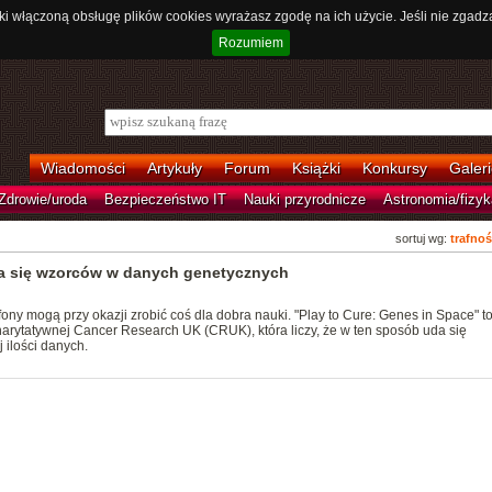
ki włączoną obsługę plików cookies wyrażasz zgodę na ich użycie. Jeśli nie zgadz
Rozumiem
Wiadomości
Artykuły
Forum
Książki
Konkursy
Galeri
Zdrowie/uroda
Bezpieczeństwo IT
Nauki przyrodnicze
Astronomia/fizyk
sortuj wg:
trafnoś
ka się wzorców w danych genetycznych
tfony mogą przy okazji zrobić coś dla dobra nauki. "Play to Cure: Genes in Space" t
charytatywnej Cancer Research UK (CRUK), która liczy, że w ten sposób uda się
 ilości danych.