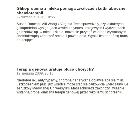
Glikoproteina z mleka pomaga zwalczać skutki uboczne
chemioterapii
27 września 2018, 10:55
Susan Duncan i Aili Wang z Virginia Tech sprawdzały, czy laktoferyna,
glikoproteina występująca w wielu płynach ustrojowych i wydzielinach
gruczołów, np. w mleku i ślinie, może się przydać w terapii wywołanych
chemioterapią zaburzeń smaku i powonienia. Wyniki ich badań są bardz
obiecujące.
Terapia genowa uratuje płuca chorych?
12 sierpnia 2009, 20:18
Niedobór α-1 antytrypsyny, choroba genetyczna objawiająca się m.in.
uszkodzeniem płuc, już wkrótce może stać się całkowicie wyleczalny. L
ze Szkoły Medycznej Uniwersytetu Massachusetts zakończyli właśnie
wstępną próbę kliniczną terapii genowej przeciwko temu schorzeniu.