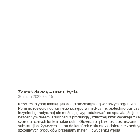
Zostań dawcą – uratuj życie
30 maja 2022, 05:15
Krew jest płynną tkanką, jak dotąd niezastąpioną w naszym organizmie.
Pomimo rozwoju i ogromnego postępu w medycynie, biotechnologii czy
inżynierii genetycznej nie można jej wyprodukować, co sprawia, że jest
bezcennym darem. Trudności z produkcją „sztucznej krwi” wynikają z c
szeregu różnych funkcji, jakie pełni. Główną rolą krwi jest dostarczanie
substancji odżywczych i tlenu do komórek ciała oraz odbieranie zbędnyc
szkodliwych produktów przemiany materii i dwutlenku węgla.