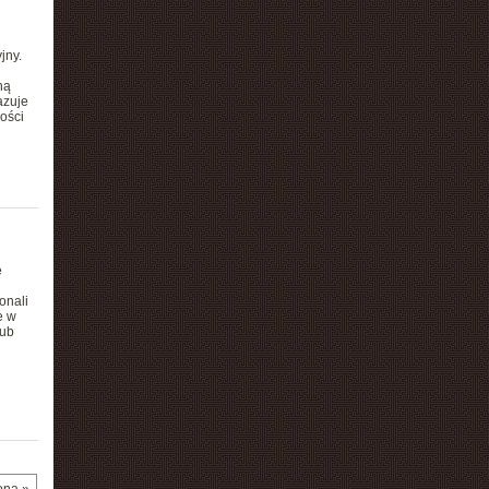
jny.
ną
azuje
ości
e
onali
e w
lub
ona »