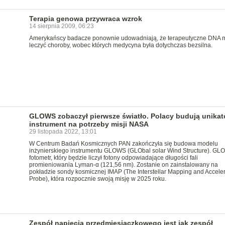
Terapia genowa przywraca wzrok
14 sierpnia 2009, 06:23
Amerykańscy badacze ponownie udowadniają, że terapeutyczne DNA 
leczyć choroby, wobec których medycyna była dotychczas bezsilna.
GLOWS zobaczył pierwsze światło. Polacy budują unika
instrument na potrzeby misji NASA
29 listopada 2022, 13:01
W Centrum Badań Kosmicznych PAN zakończyła się budowa modelu
inżynierskiego instrumentu GLOWS (GLObal solar Wind Structure). GL
fotometr, który będzie liczył fotony odpowiadające długości fali
promieniowania Lyman-α (121,56 nm). Zostanie on zainstalowany na
pokładzie sondy kosmicznej IMAP (The Interstellar Mapping and Acceler
Probe), która rozpocznie swoją misję w 2025 roku.
Zespół napięcia przedmiesiączkowego jest jak zespół