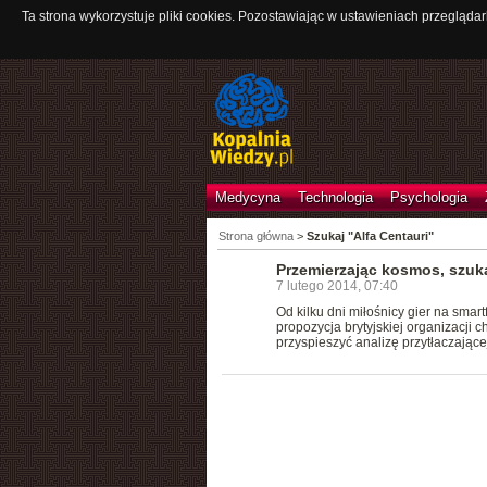
Ta strona wykorzystuje pliki cookies. Pozostawiając w ustawieniach przeglądar
Medycyna
Technologia
Psychologia
Strona główna
>
Szukaj "Alfa Centauri"
Przemierzając kosmos, szu
7 lutego 2014, 07:40
Od kilku dni miłośnicy gier na smar
propozycja brytyjskiej organizacji 
przyspieszyć analizę przytłaczającej