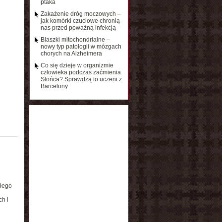
ptaka
Zakażenie dróg moczowych –
jak komórki czuciowe chronią
nas przed poważną infekcją
Blaszki mitochondrialne –
nowy typ patologii w mózgach
chorych na Alzheimera
Co się dzieje w organizmie
człowieka podczas zaćmienia
Słońca? Sprawdzą to uczeni z
Barcelony
ałego
h i