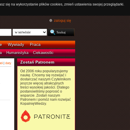
asz się na wykorzystanie plików cookies, zmień ustawienia swojej przeglądarki.
zaloguj się
e
Wywiady
Praca
a
Humanistyka
Ciekawostki
Zostań Patronem
ci
|
daty
Od 2006 roku popularyzujemy
naukę. Chcemy się rozwijać i
dostarczać naszym Czytelnikom
o
jeszcze więcej atrakcyjnych
treści wysokiej jakości. Dlatego
postanowiliśmy poprosić o
wsparcie. Zostań naszym
Patronem i pomóż nam rozwijać
KopalnięWiedzy.