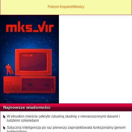
Patroni KopalniWiedzy
Najnowsze wiadomości
W etruskim mieście odkryto rytualną studnię z nienaruszonymi darami i
ludzkimi szkieletami
Sztuczna inteligencja po raz pierwszy zaprojektowała funkcjonalny genom
bakteriofaga