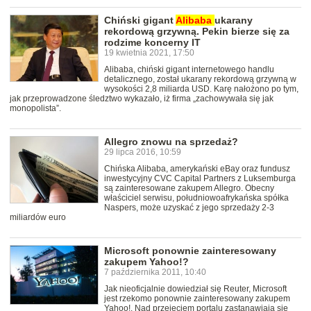
Chiński gigant
Alibaba
ukarany
rekordową grzywną. Pekin bierze się za
rodzime koncerny IT
19 kwietnia 2021, 17:50
Alibaba, chiński gigant internetowego handlu
detalicznego, został ukarany rekordową grzywną w
wysokości 2,8 miliarda USD. Karę nałożono po tym,
jak przeprowadzone śledztwo wykazało, iż firma „zachowywała się jak
monopolista”.
Allegro znowu na sprzedaż?
29 lipca 2016, 10:59
Chińska Alibaba, amerykański eBay oraz fundusz
inwestycyjny CVC Capital Partners z Luksemburga
są zainteresowane zakupem Allegro. Obecny
właściciel serwisu, południowoafrykańska spółka
Naspers, może uzyskać z jego sprzedaży 2-3
miliardów euro
Microsoft ponownie zainteresowany
zakupem Yahoo!?
7 października 2011, 10:40
Jak nieoficjalnie dowiedział się Reuter, Microsoft
jest rzekomo ponownie zainteresowany zakupem
Yahoo!. Nad przejęciem portalu zastanawiają się