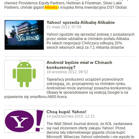
również Providence Equity Partners, Hellman & Friedman, Silver Lake
Partners, chiński gigant
Alibaba
i rosyjska firma inwestycyjna DST Global.
Yahoo! sprzeda Alibabę Alibabie
21 maja 2012, 07:59
Yahoo! zgodziło się sprzedać połowę z posiadanych
przez siebie udziałów w chińskim portalu Alibaba.
Po latach negocjacji Chińczycy odkupią 20%
swoich własnych akcji za 7,1 miliarda dolarów
Android będzie miał w Chinach
konkurencję?
18 września 2012, 09:52
Tajwańscy producenci urządzeń przenośnych
ostrzegają, że, przynajmniej na chińskim rynku,
Androidowi może wyrosnąć poważna konkurencja.
Obawy te spowodowane są reakcją Google’a na
pojawienie się smartfonu A800 Acera.
Chcą kupić Yahoo!
14 października 2010, 12:15
The Wall Street Journal donosi, że AOL zastanawia
się nad złożeniem oferty zakupu Yahoo!. Przed
dwoma laty internetowego giganta chciał kupić
Microsoft. Wówczas Yahoo! odmówiło i nie wyszło to