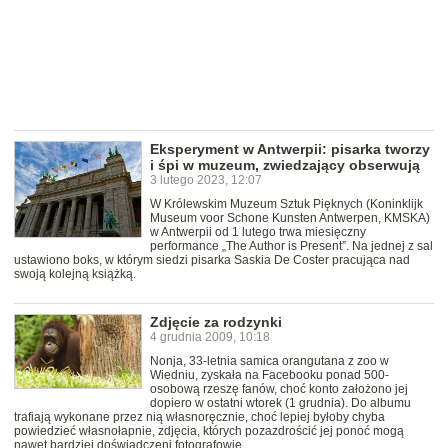
Eksperyment w Antwerpii: pisarka tworzy
i śpi w muzeum, zwiedzający obserwują
3 lutego 2023, 12:07
W Królewskim Muzeum Sztuk Pięknych (Koninklijk
Museum voor Schone Kunsten Antwerpen, KMSKA)
w Antwerpii od 1 lutego trwa miesięczny
performance „The Author is Present”. Na jednej z sal
ustawiono boks, w którym siedzi pisarka Saskia De Coster pracująca nad
swoją kolejną książką.
Zdjęcie za rodzynki
4 grudnia 2009, 10:18
Nonja, 33-letnia samica orangutana z zoo w
Wiedniu, zyskała na Facebooku ponad 500-
osobową rzeszę fanów, choć konto założono jej
dopiero w ostatni wtorek (1 grudnia). Do albumu
trafiają wykonane przez nią własnoręcznie, choć lepiej byłoby chyba
powiedzieć własnołapnie, zdjęcia, których pozazdrościć jej ponoć mogą
nawet bardziej doświadczeni fotografowie.