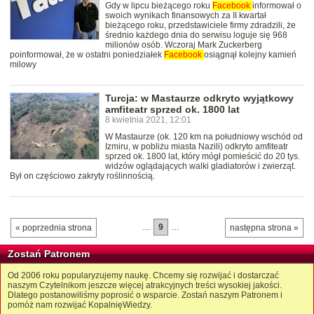
Gdy w lipcu bieżącego roku
Facebook
informował o
swoich wynikach finansowych za II kwartał
bieżącego roku, przedstawiciele firmy zdradzili, że
średnio każdego dnia do serwisu loguje się 968
milionów osób. Wczoraj Mark Zuckerberg
poinformował, że w ostatni poniedziałek
Facebook
osiągnął kolejny kamień
milowy
Turcja: w Mastaurze odkryto wyjątkowy
amfiteatr sprzed ok. 1800 lat
8 kwietnia 2021, 12:01
W Mastaurze (ok. 120 km na południowy wschód od
Izmiru, w pobliżu miasta Nazili) odkryto amfiteatr
sprzed ok. 1800 lat, który mógł pomieścić do 20 tys.
widzów oglądających walki gladiatorów i zwierząt.
Był on częściowo zakryty roślinnością.
…
9
…
« poprzednia strona
następna strona »
Zostań Patronem
Od 2006 roku popularyzujemy naukę. Chcemy się rozwijać i dostarczać
naszym Czytelnikom jeszcze więcej atrakcyjnych treści wysokiej jakości.
Dlatego postanowiliśmy poprosić o wsparcie. Zostań naszym Patronem i
pomóż nam rozwijać KopalnięWiedzy.