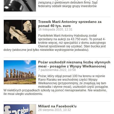
związaną z giełdowym debiutem firmy. Sąd
federalny oddalił skargę grupy inwestorów
Trzewik Marii Antoniny sprzedano za
ponad 40 tys. euro
16 listopada 2020, 12:31
Pantofelek Marii Antoniny Habsburg został
sprzedany na aukcji za 43.750 euro. To ponad 4-
krotnie więcej, niż specjaliści z domu aukcyjnego
Osenat spodziewali się uzyskać. Stan bucika jest
dobry (widoczne jest tylko niewielkie wystrzępienie jedwabiu).
Pożar uszkodził nieznaną liczbę słynnych
moai - posągów z Wyspy Wielkanocnej
7 października 2022, 10:58
Pożar, który objął ponad 100 ha terenu w rejonie
Rano Raraku we wschodniej części Wyspy
Wielkanocnej (przypomnijmy, że znajdują się tam
mokradła i słynne moai), uszkodził część posągów.
W niektórych przypadkach szkody są ponoć nienaprawialne. Nie wiadomo,
ile moai uległo uszkodzeniu.
Miliard na Facebook'u
28 sierpnia 2015, 10:32