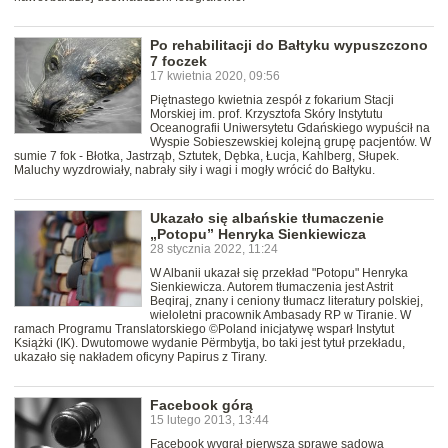
Po rehabilitacji do Bałtyku wypuszczono
7 foczek
17 kwietnia 2020, 09:56
Piętnastego kwietnia zespół z fokarium Stacji
Morskiej im. prof. Krzysztofa Skóry Instytutu
Oceanografii Uniwersytetu Gdańskiego wypuścił na
Wyspie Sobieszewskiej kolejną grupę pacjentów. W
sumie 7 fok - Błotka, Jastrząb, Sztutek, Dębka, Łucja, Kahlberg, Słupek.
Maluchy wyzdrowiały, nabrały siły i wagi i mogły wrócić do Bałtyku.
Ukazało się albańskie tłumaczenie
„Potopu” Henryka Sienkiewicza
28 stycznia 2022, 11:24
W Albanii ukazał się przekład "Potopu" Henryka
Sienkiewicza. Autorem tłumaczenia jest Astrit
Beqiraj, znany i ceniony tłumacz literatury polskiej,
wieloletni pracownik Ambasady RP w Tiranie. W
ramach Programu Translatorskiego ©Poland inicjatywę wsparł Instytut
Książki (IK). Dwutomowe wydanie Përmbytja, bo taki jest tytuł przekładu,
ukazało się nakładem oficyny Papirus z Tirany.
Facebook górą
15 lutego 2013, 13:44
Facebook wygrał pierwszą sprawę sądową