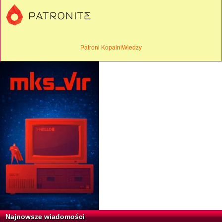
Patroni KopalniWiedzy
Najnowsze wiadomości