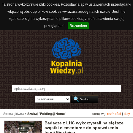
Ta strona wykorzystuje pliki cookies. Pozostawiając w ustawieniach przeglądarki
włączoną obsługę plików cookies wyrażasz zgodę na ich użycie. Jeśli nie
zgadzasz się na wykorzystanie plików cookies, zmień ustawienia swojej
przeglądarki.
Rozumiem
Strona główna
>
Szukaj "Folding@Home"
sortuj wg:
trafności
|
daty
Badacze z LHC wykorzystali najcięższe
cząstki elementarne do sprawdzenia
teorii Einsteina