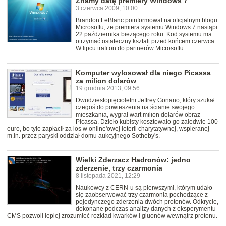
Znamy datę premiery Windows 7
3 czerwca 2009, 10:00
Brandon LeBlanc poinformował na oficjalnym blogu
Microsoftu, że premiera systemu Windows 7 nastąpi
22 października bieżącego roku. Kod systemu ma
otrzymać ostateczny kształt przed końcem czerwca.
W lipcu trafi on do partnerów Microsoftu.
Komputer wylosował dla niego Picassa
za milion dolarów
19 grudnia 2013, 09:56
Dwudziestopięcioletni Jeffrey Gonano, który szukał
czegoś do powieszenia na ścianie swojego
mieszkania, wygrał wart milion dolarów obraz
Picassa. Dzieło kubisty kosztowało go zaledwie 100
euro, bo tyle zapłacił za los w online'owej loterii charytatywnej, wspieranej
m.in. przez paryski oddział domu aukcyjnego Sotheby's.
Wielki Zderzacz Hadronów: jedno
zderzenie, trzy czarmonia
8 listopada 2021, 12:29
Naukowcy z CERN-u są pierwszymi, którym udało
się zaobserwować trzy czarmonia pochodzące z
pojedynczego zderzenia dwóch protonów. Odkrycie,
dokonane podczas analizy danych z eksperymentu
CMS pozwoli lepiej zrozumieć rozkład kwarków i gluonów wewnątrz protonu.