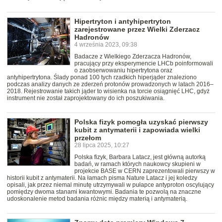
Hipertryton i antyhipertryton
zarejestrowane przez Wielki Zderzacz
Hadronów
4 września 2023, 09:38
Badacze z Wielkiego Zderzacza Hadronów,
pracujący przy eksperymencie LHCb poinformowali
o zaobserwowaniu hipertrytona oraz
antyhipertrytona. Ślady ponad 100 tych rzadkich hiperjąder znaleziono
podczas analizy danych ze zderzeń protonów prowadzonych w latach 2016–
2018. Rejestrowanie takich jąder to wisienka na torcie osiągnięć LHC, gdyż
instrument nie został zaprojektowany do ich poszukiwania.
Polska fizyk pomogła uzyskać pierwszy
kubit z antymaterii i zapowiada wielki
przełom
28 lipca 2025, 10:27
Polska fizyk, Barbara Latacz, jest główną autorką
badań, w ramach których naukowcy skupieni w
projekcie BASE w CERN zaprezentowali pierwszy w
historii kubit z antymaterii. Na łamach pisma Nature Latacz i jej koledzy
opisali, jak przez niemal minutę utrzymywali w pułapce antyproton oscylujący
pomiędzy dwoma stanami kwantowymi. Badania te pozwolą na znaczne
udoskonalenie metod badania różnic między materią i antymaterią.