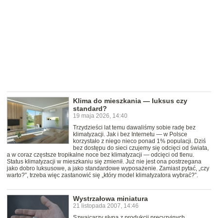
Klima do mieszkania — luksus czy
standard?
19 maja 2026, 14:40
Trzydzieści lat temu dawaliśmy sobie radę bez
klimatyzacji. Jak i bez Internetu — w Polsce
korzystało z niego nieco ponad 1% populacji. Dziś
bez dostępu do sieci czujemy się odcięci od świata,
a w coraz częstsze tropikalne noce bez klimatyzacji — odcięci od tlenu.
Status klimatyzacji w mieszkaniu się zmienił. Już nie jest ona postrzegana
jako dobro luksusowe, a jako standardowe wyposażenie. Zamiast pytać, „czy
warto?”, trzeba więc zastanowić się „który model klimatyzatora wybrać?”.
Wystrzałowa miniatura
21 listopada 2007, 14:46
Szwajcarzy słyną z produkcji precyzyjnych