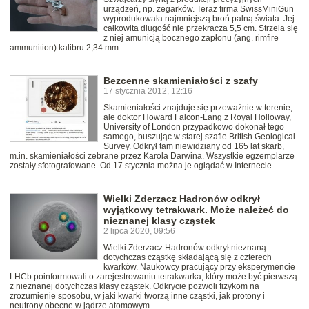
urządzeń, np. zegarków. Teraz firma SwissMiniGun
wyprodukowała najmniejszą broń palną świata. Jej
całkowita długość nie przekracza 5,5 cm. Strzela się
z niej amunicją bocznego zapłonu (ang. rimfire
ammunition) kalibru 2,34 mm.
Bezcenne skamieniałości z szafy
17 stycznia 2012, 12:16
Skamieniałości znajduje się przeważnie w terenie,
ale doktor Howard Falcon-Lang z Royal Holloway,
University of London przypadkowo dokonał tego
samego, buszując w starej szafie British Geological
Survey. Odkrył tam niewidziany od 165 lat skarb,
m.in. skamieniałości zebrane przez Karola Darwina. Wszystkie egzemplarze
zostały sfotografowane. Od 17 stycznia można je oglądać w Internecie.
Wielki Zderzacz Hadronów odkrył
wyjątkowy tetrakwark. Może należeć do
nieznanej klasy cząstek
2 lipca 2020, 09:56
Wielki Zderzacz Hadronów odkrył nieznaną
dotychczas cząstkę składającą się z czterech
kwarków. Naukowcy pracujący przy eksperymencie
LHCb poinformowali o zarejestrowaniu tetrakwarka, który może być pierwszą
z nieznanej dotychczas klasy cząstek. Odkrycie pozwoli fizykom na
zrozumienie sposobu, w jaki kwarki tworzą inne cząstki, jak protony i
neutrony obecne w jądrze atomowym.