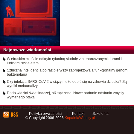
Najnowsze wiadomości
W etruskim mieście odkryto rytualną studnię z nienaruszonymi darami i
ludzkimi szkieletami
Sztuczna inteligencja po raz pierwszy zaprojektowała funkcjonalny genom
bakteriofaga
Czy infekcja SARS-CoV-2 w ciąży może odbić się na zdrowiu dziecka? Są
wyniki metaanalizy
Dodo widział świat inaczej, niż sądzono. Nowe badanie odsłania zmysły
wymarłego ptaka
Polityka prywatności
|
Kontakt
Szkolenia
© Copyright 2006-2026
KopalniaWiedzy.pl