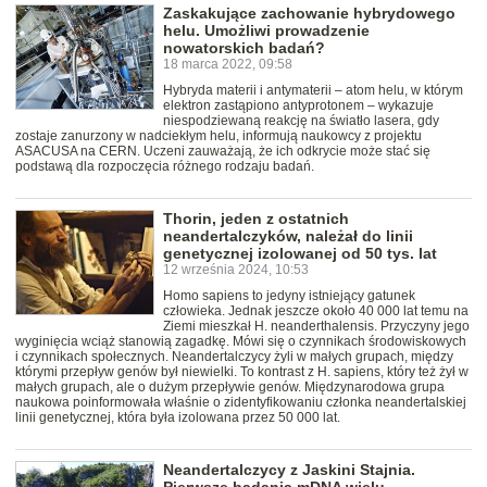
Zaskakujące zachowanie hybrydowego
helu. Umożliwi prowadzenie
nowatorskich badań?
18 marca 2022, 09:58
Hybryda materii i antymaterii – atom helu, w którym
elektron zastąpiono antyprotonem – wykazuje
niespodziewaną reakcję na światło lasera, gdy
zostaje zanurzony w nadciekłym helu, informują naukowcy z projektu
ASACUSA na CERN. Uczeni zauważają, że ich odkrycie może stać się
podstawą dla rozpoczęcia różnego rodzaju badań.
Thorin, jeden z ostatnich
neandertalczyków, należał do linii
genetycznej izolowanej od 50 tys. lat
12 września 2024, 10:53
Homo sapiens to jedyny istniejący gatunek
człowieka. Jednak jeszcze około 40 000 lat temu na
Ziemi mieszkał H. neanderthalensis. Przyczyny jego
wyginięcia wciąż stanowią zagadkę. Mówi się o czynnikach środowiskowych
i czynnikach społecznych. Neandertalczycy żyli w małych grupach, między
którymi przepływ genów był niewielki. To kontrast z H. sapiens, który też żył w
małych grupach, ale o dużym przepływie genów. Międzynarodowa grupa
naukowa poinformowała właśnie o zidentyfikowaniu członka neandertalskiej
linii genetycznej, która była izolowana przez 50 000 lat.
Neandertalczycy z Jaskini Stajnia.