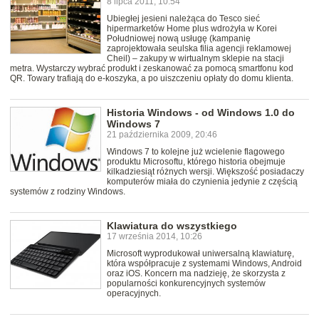
8 lipca 2011, 10:54
Ubiegłej jesieni należąca do Tesco sieć
hipermarketów Home plus wdrożyła w Korei
Południowej nową usługę (kampanię
zaprojektowała seulska filia agencji reklamowej
Cheil) – zakupy w wirtualnym sklepie na stacji
metra. Wystarczy wybrać produkt i zeskanować za pomocą smartfonu kod
QR. Towary trafiają do e-koszyka, a po uiszczeniu opłaty do domu klienta.
Historia Windows - od Windows 1.0 do
Windows 7
21 października 2009, 20:46
Windows 7 to kolejne już wcielenie flagowego
produktu Microsoftu, którego historia obejmuje
kilkadziesiąt różnych wersji. Większość posiadaczy
komputerów miała do czynienia jedynie z częścią
systemów z rodziny Windows.
Klawiatura do wszystkiego
17 września 2014, 10:26
Microsoft wyprodukował uniwersalną klawiaturę,
która współpracuje z systemami Windows, Android
oraz iOS. Koncern ma nadzieję, że skorzysta z
popularności konkurencyjnych systemów
operacyjnych.