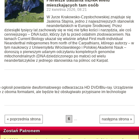
Pierwsze badania mDNA wielu
mieszkających tam osób
22 kwietnia 2026, 08:21
W Jurze Krakowsko-Częstochowskiej znajduje się
Jaskinia Stajnia, jedno z najważniejszych stanowisk
neandertalskich w Europie Środkowej. Przez
dziesiątki tysięcy lat zachowały się w niej nie tylko kości i narzędzia, ale coś
cenniejszego – DNA ludzi, którzy żyli tu przed ostatnim zlodowaceniem. Na
łamach Current Biology ukazał się właśnie artykuł First multi-individual
Neanderthal mitogenomes from north of the Carpathians, którego autorzy – w
tym naukowcy z Uniwersytetu Wrocławskiego i Polskiej Akademii Nauk –
donoszą o pierwszym udanym odczytaniu kompletnych genomów
mitochondrialnych (DNA dziedziczonego po matce) od wielu
neandertalczyków z jednego stanowiska na północ od Karpat.
ie ogłosił powstanie dwuformatowego odtwarzacza HD DVD/Blu-ray. Urządzenie
 z oboma formatami, ale będzie też obsługiwało przypisane im technologie
6
…
« poprzednia strona
następna strona »
Zostań Patronem