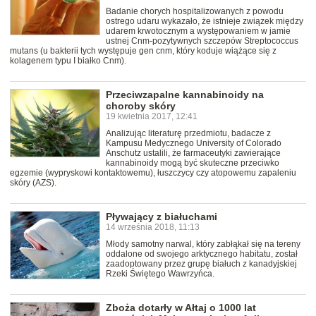
Badanie chorych hospitalizowanych z powodu
ostrego udaru wykazało, że istnieje związek między
udarem krwotocznym a występowaniem w jamie
ustnej Cnm-pozytywnych szczepów Streptococcus
mutans (u bakterii tych występuje gen cnm, który koduje wiążące się z
kolagenem typu I białko Cnm).
Przeciwzapalne kannabinoidy na
choroby skóry
19 kwietnia 2017, 12:41
Analizując literaturę przedmiotu, badacze z
Kampusu Medycznego University of Colorado
Anschutz ustalili, że farmaceutyki zawierające
kannabinoidy mogą być skuteczne przeciwko
egzemie (wypryskowi kontaktowemu), łuszczycy czy atopowemu zapaleniu
skóry (AZS).
Pływający z białuchami
14 września 2018, 11:13
Młody samotny narwal, który zabłąkał się na tereny
oddalone od swojego arktycznego habitatu, został
zaadoptowany przez grupę białuch z kanadyjskiej
Rzeki Świętego Wawrzyńca.
Zboża dotarły w Ałtaj o 1000 lat