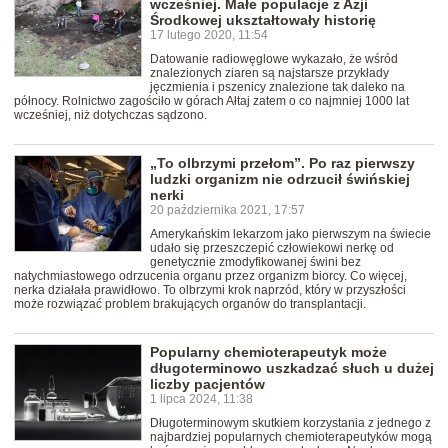
wcześniej. Małe populacje z Azji
Środkowej ukształtowały historię
17 lutego 2020, 11:54
Datowanie radiowęglowe wykazało, że wśród
znalezionych ziaren są najstarsze przykłady
jęczmienia i pszenicy znalezione tak daleko na
północy. Rolnictwo zagościło w górach Ałtaj zatem o co najmniej 1000 lat
wcześniej, niż dotychczas sądzono.
„To olbrzymi przełom”. Po raz pierwszy
ludzki organizm nie odrzucił świńskiej
nerki
20 października 2021, 17:57
Amerykańskim lekarzom jako pierwszym na świecie
udało się przeszczepić człowiekowi nerkę od
genetycznie zmodyfikowanej świni bez
natychmiastowego odrzucenia organu przez organizm biorcy. Co więcej,
nerka działała prawidłowo. To olbrzymi krok naprzód, który w przyszłości
może rozwiązać problem brakujących organów do transplantacji.
Popularny chemioterapeutyk może
długoterminowo uszkadzać słuch u dużej
liczby pacjentów
1 lipca 2024, 11:38
Długoterminowym skutkiem korzystania z jednego z
najbardziej popularnych chemioterapeutyków mogą