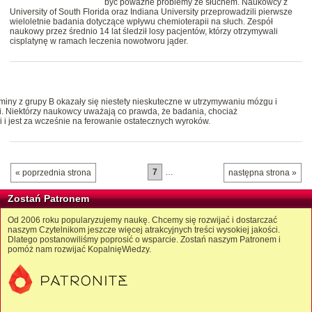
być poważne problemy ze słuchem. Naukowcy z
University of South Florida oraz Indiana University przeprowadzili pierwsze
wieloletnie badania dotyczące wpływu chemioterapii na słuch. Zespół
naukowy przez średnio 14 lat śledził losy pacjentów, którzy otrzymywali
cisplatynę w ramach leczenia nowotworu jąder.
taminy z grupy B okazały się niestety nieskuteczne w utrzymywaniu mózgu i
. Niektórzy naukowcy uważają co prawda, że badania, chociaż
i i jest za wcześnie na ferowanie ostatecznych wyroków.
7
…
« poprzednia strona
następna strona »
Zostań Patronem
Od 2006 roku popularyzujemy naukę. Chcemy się rozwijać i dostarczać
naszym Czytelnikom jeszcze więcej atrakcyjnych treści wysokiej jakości.
Dlatego postanowiliśmy poprosić o wsparcie. Zostań naszym Patronem i
pomóż nam rozwijać KopalnięWiedzy.