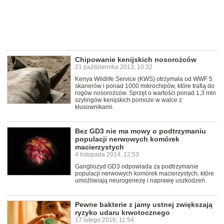
Chipowanie kenijskich nosorożców
21 października 2013, 10:32
Kenya Wildlife Service (KWS) otrzymała od WWF 5
skanerów i ponad 1000 mikrochipów, które trafią do
rogów nosorożców. Sprzęt o wartości ponad 1,3 mln
szylingów kenijskich pomoże w walce z
kłusownikami.
Bez GD3 nie ma mowy o podtrzymaniu
populacji nerwowych komórek
macierzystych
4 listopada 2014, 12:53
Gangliozyd GD3 odpowiada za podtrzymanie
populacji nerwowych komórek macierzystych, które
umożliwiają neurogenezę i naprawę uszkodzeń.
Pewne bakterie z jamy ustnej zwiększają
ryzyko udaru krwotocznego
17 lutego 2016, 11:54