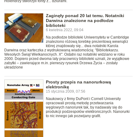
Holendrzy stworzyli fonty z... dziurami.
Zaginęły ponad 20 lat temu. Notatniki
Darwina znalezione na podłodze
biblioteki
6 kwietnia 2022, 09:04
Na podłodze biblioteki Uniwersytetu w Cambridge
znaleziono różową torebkę prezentową wewnątrz
której znajdowały się... dwa notatniki Karola
Darwina oraz karteczka z wydrukowaną wiadomością: "Bibliotekarzu.
Wesołych Świąt Wielkanocnych. X". Ostatni raz notatniki widziano w roku
2000. Dopiero przed dwoma laty pracownicy biblioteki uznali, że wyjątkowe
zabytki – zawierające m.in. pierwszy rysunek Drzewa Życia – zostały
ukradzione
Prosty przepis na nanorurkową
elektronikę
15 stycznia 2009, 07:56
Naukowcy z firmy DuPont i Cornell University
opracowali prostą metodę przetwarzania
węglowych nanorurek tak, by nadawały się do
produkcji podzespołów elektronicznych. Nanorurki
to nic innego jak pozwijany grafit.