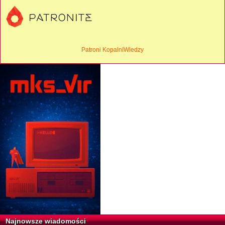
Patroni KopalniWiedzy
Najnowsze wiadomości