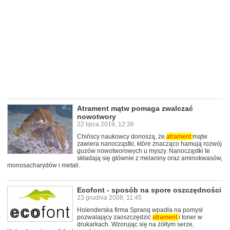
Atrament mątw pomaga zwalczać
nowotwory
22 lipca 2019, 12:36
Chińscy naukowcy donoszą, że
atrament
mątw
zawiera nanocząstki, które znacząco hamują rozwój
guzów nowotworowych u myszy. Nanocząstki te
składają się głównie z melaniny oraz aminokwasów,
monosacharydów i metali.
Ecofont - sposób na spore oszczędności
23 grudnia 2008, 11:45
Holenderska firma Spranq wpadła na pomysł
pozwalający zaoszczędzić
atrament
i toner w
drukarkach. Wzorując się na żółtym serze,