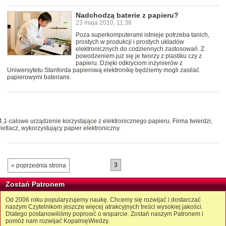
Nadchodzą baterie z papieru?
23 maja 2010, 11:38
Poza superkomputerami istnieje potrzeba tanich,
prostych w produkcji i prostych układów
elektronicznych do codziennych zastosowań. Z
powodzeniem już się je tworzy z plastiku czy z
papieru. Dzięki odkryciom inżynierów z
Uniwersytetu Stanforda papierową elektronikę będziemy mogli zasilać
papierowymi bateriami.
1-calowe urządzenie korzystające z elektronicznego papieru. Firma twierdzi,
etlacz, wykorzystujący papier elektroniczny.
3
« poprzednia strona
Zostań Patronem
Od 2006 roku popularyzujemy naukę. Chcemy się rozwijać i dostarczać
naszym Czytelnikom jeszcze więcej atrakcyjnych treści wysokiej jakości.
Dlatego postanowiliśmy poprosić o wsparcie. Zostań naszym Patronem i
pomóż nam rozwijać KopalnięWiedzy.