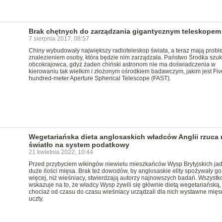
Brak chętnych do zarządzania gigantycznym teleskopem
7 sierpnia 2017, 08:57
Chiny wybudowały największy radioteleskop świata, a teraz mają probl
znalezieniem osoby, która będzie nim zarządzała. Państwo Środka szu
obcokrajowca, gdyż żaden chiński astronom nie ma doświadczenia w
kierowaniu tak wielkim i złożonym ośrodkiem badawczym, jakim jest Fiv
hundred-meter Aperture Spherical Telescope (FAST).
Wegetariańska dieta anglosaskich władców Anglii rzuca
światło na system podatkowy
21 kwietnia 2022, 10:44
Przed przybyciem wikingów niewielu mieszkańców Wysp Brytyjskich jad
duże ilości mięsa. Brak też dowodów, by anglosaskie elity spożywały go
więcej, niż wieśniacy, stwierdzają autorzy najnowszych badań. Wszystk
wskazuje na to, że władcy Wysp żywili się głównie dietą wegetariańską,
chociaż od czasu do czasu wieśniacy urządzali dla nich wystawne mię
uczty.