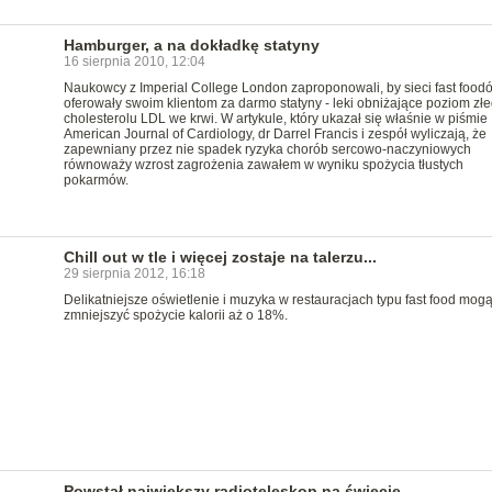
Hamburger, a na dokładkę statyny
16 sierpnia 2010, 12:04
Naukowcy z Imperial College London zaproponowali, by sieci fast food
oferowały swoim klientom za darmo statyny - leki obniżające poziom zł
cholesterolu LDL we krwi. W artykule, który ukazał się właśnie w piśmie
American Journal of Cardiology, dr Darrel Francis i zespół wyliczają, że
zapewniany przez nie spadek ryzyka chorób sercowo-naczyniowych
równoważy wzrost zagrożenia zawałem w wyniku spożycia tłustych
pokarmów.
Chill out w tle i więcej zostaje na talerzu...
29 sierpnia 2012, 16:18
Delikatniejsze oświetlenie i muzyka w restauracjach typu fast food mog
zmniejszyć spożycie kalorii aż o 18%.
Powstał największy radioteleskop na świecie