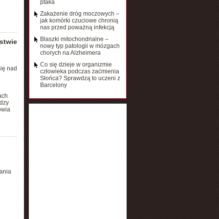
ptaka
Zakażenie dróg moczowych –
jak komórki czuciowe chronią
nas przed poważną infekcją
Blaszki mitochondrialne –
stwie
nowy typ patologii w mózgach
chorych na Alzheimera
Co się dzieje w organizmie
się nad
człowieka podczas zaćmienia
Słońca? Sprawdzą to uczeni z
Barcelony
ach
ędzy
owia
ania
e