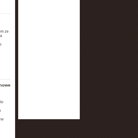
em ze
ka
e
 nowe
ło
o
sne