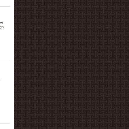
ów
ego
ą