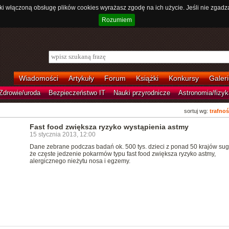
ki włączoną obsługę plików cookies wyrażasz zgodę na ich użycie. Jeśli nie zgadz
Rozumiem
Wiadomości
Artykuły
Forum
Książki
Konkursy
Galeri
Zdrowie/uroda
Bezpieczeństwo IT
Nauki przyrodnicze
Astronomia/fizyk
sortuj wg:
trafnoś
Fast food zwiększa ryzyko wystąpienia astmy
15 stycznia 2013, 12:00
Dane zebrane podczas badań ok. 500 tys. dzieci z ponad 50 krajów sug
że częste jedzenie pokarmów typu fast food zwiększa ryzyko astmy,
alergicznego nieżytu nosa i egzemy.