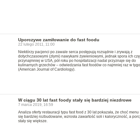
Uporczywe zamiłowanie do fast foodu
22 lutego 2011, 11:00
Niektórzy pacjenci po zawale serca postępują rozsądnie i zrywają z
dotychczasowymi (złymi) nawykami żywieniowymi, jednak spora ich czę
przynajmniej w USA, pół roku po hospitalizacji nadal przyznaje się do
kulinarnych grzechów – odwiedzania fast foodów co najmniej raz w tyg
(American Journal of Cardiology).
W ciągu 30 lat fast foody stały się bardziej niezdrowe
7 marca 2019, 16:59
Analiza oferty restauracji typu fast food z 30 lat pokazała, że choć menu 
się bardziej rozbudowane, wzrosła zawartość soli i kaloryczność, a porc
stały się większe.