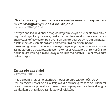
Plastikowa czy drewniana – co nauka mówi o bezpieczeń
mikrobiologicznym deski do krojenia
8 czerwca 2026, 07:54
Każdy z nas ma w kuchni deskę do krojenia. Zwykle nie zastanawiamy 
nią zbyt długo. Leży na stole, czeka na marchewkę albo pierś kurczaka i
zazwyczaj kończy dzień pod strumieniem gorącej wody. A jednak przez
ostatnie dekady ten niepozorny przedmiot był obiektem badań
mikrobiologicznych, regulacji prawnych i gorących sporów w środowisk
zajmujących się bezpieczeństwem żywności. Okazuje się, że wybór mi
deskami drewnianą a plastikową to nie kwestia estetyki – to sprawa zdr
publicznego.
Zakaz nie zadziałał
7 kwietnia 2015, 11:42
Przed siedmiu laty amerykańskie media obiegła wiadomość, że w
Południowym Los Angeles, w imię walki z otyłością, zakazano uruchami
nowych restauracji fast-food. Teraz dowiadujemy się, że administracyjn
działania nie przyniosły zamierzonych efektów.