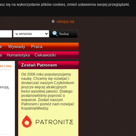
asz się na wykorzystanie plików cookies, zmień ustawienia swojej przeglądarki.
zaloguj się
e
Wywiady
Praca
a
Humanistyka
Ciekawostki
Zostań Patronem
ci
|
daty
Od 2006 roku popularyzujemy
naukę. Chcemy się rozwijać i
dostarczać naszym Czytelnikom
erują,
jeszcze więcej atrakcyjnych
treści wysokiej jakości. Dlatego
postanowiliśmy poprosić o
wsparcie. Zostań naszym
Patronem i pomóż nam rozwijać
KopalnięWiedzy.