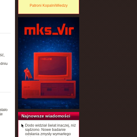
Patroni KopalniWiedzy
ść,
odniu
stało
je
Najnowsze wiadomości
Dodo widział świat inaczej, niż
sądzono. Nowe badanie
odsłania zmysły wymarłego