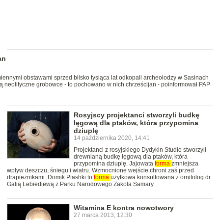
an
nnymi obstawami sprzed blisko tysiąca lat odkopali archeolodzy w Sasinach
ją neolityczne grobowce - to pochowano w nich chrześcijan - poinformował PAP
Rosyjscy projektanci stworzyli budkę
lęgową dla ptaków, która przypomina
dziuplę
14 października 2020, 14:41
Projektanci z rosyjskiego Dydykin Studio stworzyli
drewnianą budkę lęgową dla ptaków, która
przypomina dziuplę. Jajowata
forma
zmniejsza
wpływ deszczu, śniegu i wiatru. Wzmocnione wejście chroni zaś przed
drapieżnikami. Domik Ptashki to
forma
użytkowa konsultowana z ornitolog dr
Galią Lebiediewą z Parku Narodowego Zakola Samary.
Witamina E kontra nowotwory
27 marca 2013, 12:30