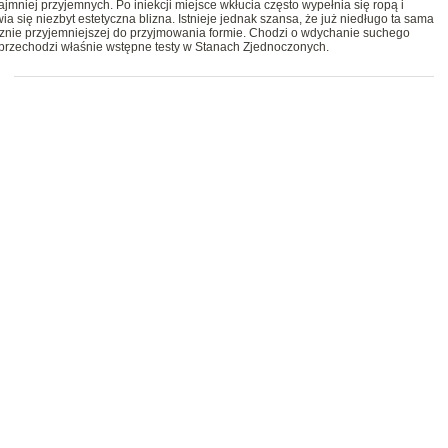
ajmniej przyjemnych. Po iniekcji miejsce wkłucia często wypełnia się ropą i
 się niezbyt estetyczna blizna. Istnieje jednak szansa, że już niedługo ta sama
znie przyjemniejszej do przyjmowania formie. Chodzi o wdychanie suchego
przechodzi właśnie wstępne testy w Stanach Zjednoczonych.