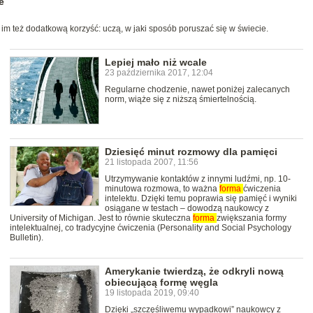
e
 im też dodatkową korzyść: uczą, w jaki sposób poruszać się w świecie.
Lepiej mało niż wcale
23 października 2017, 12:04
Regularne chodzenie, nawet poniżej zalecanych
norm, wiąże się z niższą śmiertelnością.
Dziesięć minut rozmowy dla pamięci
21 listopada 2007, 11:56
Utrzymywanie kontaktów z innymi ludźmi, np. 10-
minutowa rozmowa, to ważna
forma
ćwiczenia
intelektu. Dzięki temu poprawia się pamięć i wyniki
osiągane w testach – dowodzą naukowcy z
University of Michigan. Jest to równie skuteczna
forma
zwiększania formy
intelektualnej, co tradycyjne ćwiczenia (Personality and Social Psychology
Bulletin).
Amerykanie twierdzą, że odkryli nową
obiecującą formę węgla
19 listopada 2019, 09:40
Dzięki „szczęśliwemu wypadkowi” naukowcy z