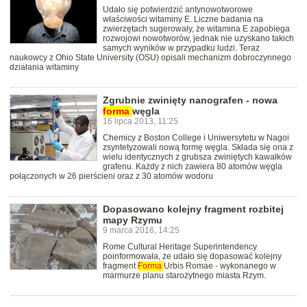
Udało się potwierdzić antynowotworowe
właściwości witaminy E. Liczne badania na
zwierzętach sugerowały, że witamina E zapobiega
rozwojowi nowotworów, jednak nie uzyskano takich
samych wyników w przypadku ludzi. Teraz
naukowcy z Ohio State University (OSU) opisali mechanizm dobroczynnego
działania witaminy
Zgrubnie zwinięty nanografen - nowa
forma
węgla
16 lipca 2013, 11:25
Chemicy z Boston College i Uniwersytetu w Nagoi
zsyntetyzowali nową formę węgla. Składa się ona z
wielu identycznych z grubsza zwiniętych kawałków
grafenu. Każdy z nich zawiera 80 atomów węgla
połączonych w 26 pierścieni oraz z 30 atomów wodoru
Dopasowano kolejny fragment rozbitej
mapy Rzymu
9 marca 2016, 14:25
Rome Cultural Heritage Superintendency
poinformowała, że udało się dopasować kolejny
fragment
Forma
Urbis Romae - wykonanego w
marmurze planu starożytnego miasta Rzym.