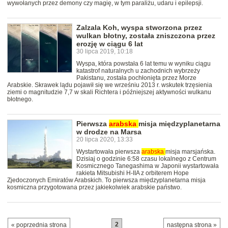
wywołanych przez demony czy magię, w tym paraliżu, udaru i epilepsji.
Zalzala Koh, wyspa stworzona przez
wulkan błotny, została zniszczona przez
erozję w ciągu 6 lat
30 lipca 2019, 10:18
Wyspa, która powstała 6 lat temu w wyniku ciągu
katastrof naturalnych u zachodnich wybrzeży
Pakistanu, została pochłonięta przez Morze
Arabskie. Skrawek lądu pojawił się we wrześniu 2013 r. wskutek trzęsienia
ziemi o magnitudzie 7,7 w skali Richtera i późniejszej aktywności wulkanu
błotnego.
Pierwsza
arabska
misja międzyplanetarna
w drodze na Marsa
20 lipca 2020, 13:33
Wystartowała pierwsza
arabska
misja marsjańska.
Dzisiaj o godzinie 6:58 czasu lokalnego z Centrum
Kosmicznego Tanegashima w Japonii wystartowała
rakieta Mitsubishi H-IIA z orbiterem Hope
Zjedoczonych Emiratów Arabskich. To pierwsza międzyplanetarna misja
kosmiczna przygotowana przez jakiekolwiek arabskie państwo.
2
« poprzednia strona
następna strona »