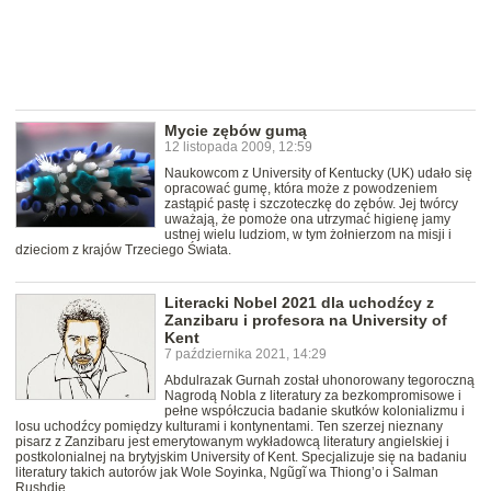
Mycie zębów gumą
12 listopada 2009, 12:59
Naukowcom z University of Kentucky (UK) udało się
opracować gumę, która może z powodzeniem
zastąpić pastę i szczoteczkę do zębów. Jej twórcy
uważają, że pomoże ona utrzymać higienę jamy
ustnej wielu ludziom, w tym żołnierzom na misji i
dzieciom z krajów Trzeciego Świata.
Literacki Nobel 2021 dla uchodźcy z
Zanzibaru i profesora na University of
Kent
7 października 2021, 14:29
Abdulrazak Gurnah został uhonorowany tegoroczną
Nagrodą Nobla z literatury za bezkompromisowe i
pełne współczucia badanie skutków kolonializmu i
losu uchodźcy pomiędzy kulturami i kontynentami. Ten szerzej nieznany
pisarz z Zanzibaru jest emerytowanym wykładowcą literatury angielskiej i
postkolonialnej na brytyjskim University of Kent. Specjalizuje się na badaniu
literatury takich autorów jak Wole Soyinka, Ngũgĩ wa Thiong’o i Salman
Rushdie.