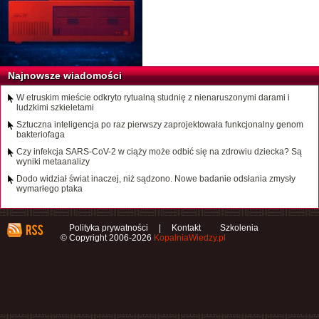
Najnowsze wiadomości
W etruskim mieście odkryto rytualną studnię z nienaruszonymi darami i
ludzkimi szkieletami
Sztuczna inteligencja po raz pierwszy zaprojektowała funkcjonalny genom
bakteriofaga
Czy infekcja SARS-CoV-2 w ciąży może odbić się na zdrowiu dziecka? Są
wyniki metaanalizy
Dodo widział świat inaczej, niż sądzono. Nowe badanie odsłania zmysły
wymarłego ptaka
Polityka prywatności
|
Kontakt
Szkolenia
© Copyright 2006-2026
KopalniaWiedzy.pl