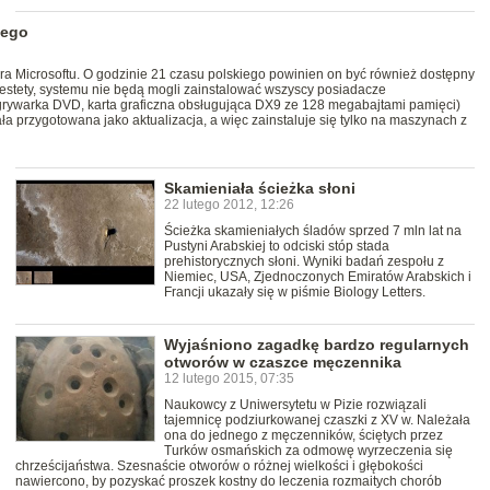
dego
a Microsoftu. O godzinie 21 czasu polskiego powinien on być również dostępny
estety, systemu nie będą mogli zainstalować wszyscy posiadacze
ywarka DVD, karta graficzna obsługująca DX9 ze 128 megabajtami pamięci)
a przygotowana jako aktualizacja, a więc zainstaluje się tylko na maszynach z
Skamieniała ścieżka słoni
22 lutego 2012, 12:26
Ścieżka skamieniałych śladów sprzed 7 mln lat na
Pustyni Arabskiej to odciski stóp stada
prehistorycznych słoni. Wyniki badań zespołu z
Niemiec, USA, Zjednoczonych Emiratów Arabskich i
Francji ukazały się w piśmie Biology Letters.
Wyjaśniono zagadkę bardzo regularnych
otworów w czaszce męczennika
12 lutego 2015, 07:35
Naukowcy z Uniwersytetu w Pizie rozwiązali
tajemnicę podziurkowanej czaszki z XV w. Należała
ona do jednego z męczenników, ściętych przez
Turków osmańskich za odmowę wyrzeczenia się
chrześcijaństwa. Szesnaście otworów o różnej wielkości i głębokości
nawiercono, by pozyskać proszek kostny do leczenia rozmaitych chorób