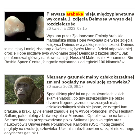
Pierwsza
arabska
misja międzyplanetarna
wykonała 1. zdjęcia Deimosa w wysokiej
rozdzielczości
26 kwietnia 2023, 08:15
Wysłana przez Zjednoczone Emiraty Arabskie
marsjańska misja Hope wykonała pierwsze zdjęcia
księżyca Deimos w wysokiej rozdzielczości. Deimos
to mniejszy i mniej zbadany z dwóch księżyców Marsa. Dzięki odpowiedniej
orbicie Hope możliwe było wykonanie zdjęć Deimosa z każdej strony. Jak
poinformował główny naukowiec misji, Hessa Al Matroushi z Mohammed Bin
Rashid Space Centre, fotografie wykonano z odległości 100 kilometrów.
Nieznany gatunek małpy człekokształtnej
zmieni poglądy na ewolucję człowieka?
30 marca 2026, 09:17
Spędziliśmy pięć lat na poszukiwaniach takich
skamieniałości, bo gdy przyjrzeliśmy się bliżej
drzewu filogenetycznemu wczesnych małp
człekokształtnych stało się jasne, że czegoś tam
brakuje, a brakujący element znajduje się w Afryce Północnej, mówi Hesham
Sallam, paleontolog z Uniwersytetu w Mansoura. Opublikowane na łamach
Science badania przeprowadzone przez Sallama i jego kolegów oraz
naukowców z Uniwersytetu Południowej Kalifornii (USC) mogą zmienić
poglądy na ewolucję człowieka. Uczeni znaleźli bowiem szczątki nieznanego
dotychczas gatunku.