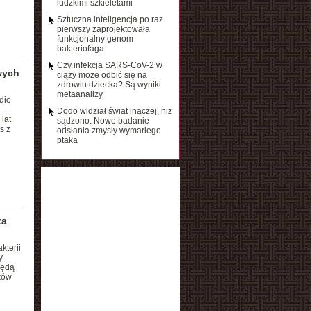
ludzkimi szkieletami
Sztuczna inteligencja po raz
pierwszy zaprojektowała
funkcjonalny genom
bakteriofaga
Czy infekcja SARS-CoV-2 w
wych
ciąży może odbić się na
zdrowiu dziecka? Są wyniki
metaanalizy
dio
Dodo widział świat inaczej, niż
lat
sądzono. Nowe badanie
s z
odsłania zmysły wymarłego
ptaka
ta
kterii
y
będą
ków