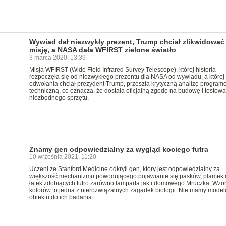
Wywiad dał niezwykły prezent, Trump chciał zlikwidować
misję, a NASA dała WFIRST zielone światło
3 marca 2020, 13:39
Misja WFIRST (Wide Field Infrared Survey Telescope), której historia
rozpoczęła się od niezwykłego prezentu dla NASA od wywiadu, a której
odwołania chciał prezydent Trump, przeszła krytyczną analizę program
techniczną, co oznacza, że dostała oficjalną zgodę na budowę i testowa
niezbędnego sprzętu.
Znamy gen odpowiedzialny za wygląd kociego futra
10 września 2021, 11:20
Uczeni ze Stanford Medicine odkryli gen, który jest odpowiedzialny za
większość mechanizmu powodującego pojawianie się pasków, plamek 
łatek zdobiących futro zarówno lamparta jak i domowego Mruczka. Wzo
kolorów to jedna z nierozwiązalnych zagadek biologii. Nie mamy mode
obiektu do ich badania