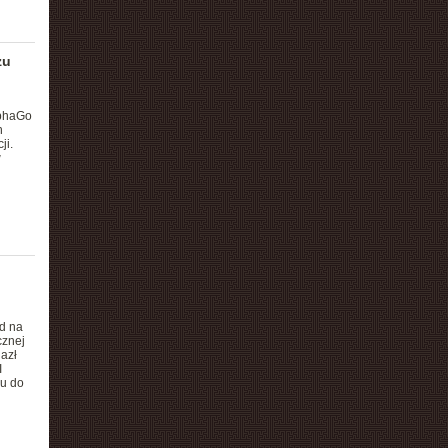
żu
lphaGo
h
ji.
w
d na
cznej
azł
I
ku do