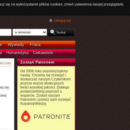
asz się na wykorzystanie plików cookies, zmień ustawienia swojej przeglądarki.
zaloguj się
e
Wywiady
Praca
a
Humanistyka
Ciekawostki
Zostań Patronem
ci
|
daty
Od 2006 roku popularyzujemy
naukę. Chcemy się rozwijać i
dostarczać naszym Czytelnikom
jeszcze więcej atrakcyjnych
ej się
treści wysokiej jakości. Dlatego
postanowiliśmy poprosić o
dową
wsparcie. Zostań naszym
Patronem i pomóż nam rozwijać
KopalnięWiedzy.