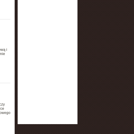
ową i
nie
czy
rce
lowego