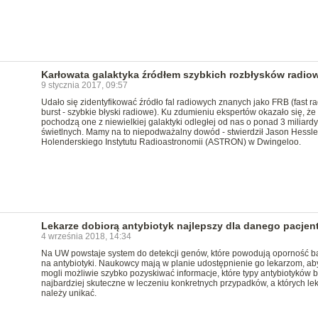
Karłowata galaktyka źródłem szybkich rozbłysków radio
9 stycznia 2017, 09:57
Udało się zidentyfikować źródło fal radiowych znanych jako FRB (fast ra
burst - szybkie błyski radiowe). Ku zdumieniu ekspertów okazało się, że
pochodzą one z niewielkiej galaktyki odległej od nas o ponad 3 miliardy 
świetlnych. Mamy na to niepodważalny dowód - stwierdził Jason Hessle
Holenderskiego Instytutu Radioastronomii (ASTRON) w Dwingeloo.
Lekarze dobiorą antybiotyk najlepszy dla danego pacjen
4 września 2018, 14:34
Na UW powstaje system do detekcji genów, które powodują oporność ba
na antybiotyki. Naukowcy mają w planie udostępnienie go lekarzom, ab
mogli możliwie szybko pozyskiwać informacje, które typy antybiotyków 
najbardziej skuteczne w leczeniu konkretnych przypadków, a których le
należy unikać.