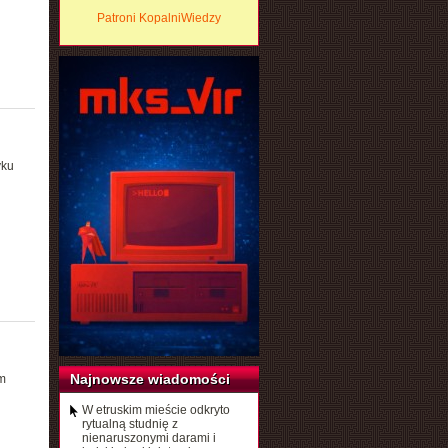
Patroni KopalniWiedzy
yku
Najnowsze wiadomości
m
W etruskim mieście odkryto
rytualną studnię z
nienaruszonymi darami i