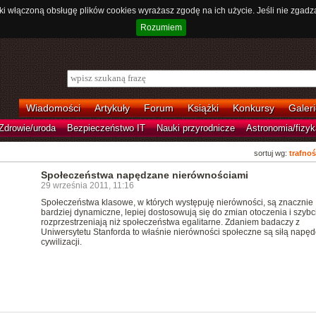
ki włączoną obsługę plików cookies wyrażasz zgodę na ich użycie. Jeśli nie zgadz
Rozumiem
Wiadomości
Artykuły
Forum
Książki
Konkursy
Galeri
Zdrowie/uroda
Bezpieczeństwo IT
Nauki przyrodnicze
Astronomia/fizyk
sortuj wg:
trafnoś
Społeczeństwa napędzane nierównościami
29 września 2011, 11:16
Społeczeństwa klasowe, w których występuję nierówności, są znacznie
bardziej dynamiczne, lepiej dostosowują się do zmian otoczenia i szybci
rozprzestrzeniają niż społeczeństwa egalitarne. Zdaniem badaczy z
Uniwersytetu Stanforda to właśnie nierówności społeczne są siłą napę
cywilizacji.