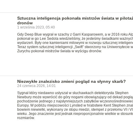
Sztuczna inteligencja pokonała mistrzów świata w pilota
dronów
1 września 2023, 05:40
Gdy Deep Blue wygrał w szachy z Garri Kasparowem, a w 2016 roku A
pokonał w go Lee Sedola wiedzieliśmy, że jesteśmy świadkami ważnyc
wydarzeń. Były one kamieniami milowymi w rozwoju sztucznej inteligenc
Teraz system sztucznej inteligencji „Swift” stworzony na Uniwersytecie 
Zurychu pokonał mistrzów świata w wyścigu dronów.
Niezwykłe znalezisko zmieni pogląd na słynny skarb?
24 czerwca 2026, 14:01
Sygnał który niedawno usłyszał w słuchawkach detektorysta Stephen
Newbury może wywrócić do góry nogami obowiązujący od dekad poglą
pochodzenie jednego z najsłynniejszych zabytków wczesnośredniowie
Europy. W pobliżu miejscowości Lynsted w hrabstwie Kent Stephen znal
bowiem niewielki, wykonany ze stopu miedzi, stempel z przełomu VI i VI
wieku. Jego znaczenie jest jednak nieproporcjonalnie wielkie w stosun
rozmiarów.