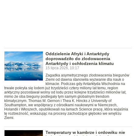
Oddzielenie Afryki i Antarktydy
doprowadziło do zlodowacenia
Antarktydy i ochłodzenia klimatu
15 lipca 2026, 10:17
Zagadka asymetrycznego zlodowacenia biegunów
Ziemi od dawna stanowiła wyzwanie dla nauk o
klimacie. Podczas gdy Antarktyda Wschodnia na
trwałe pokryła się lodem już trzydzieści cztery miliony lat temu, region
arktyczny pozostawał wolny od lodu przez kolejne trzydzieści milionów lat,
mimo że oba bieguny podlegały tym samym globalnym trendom
klimatycznym. Thomas M. Gernon i Thea K. Hincks z University of
Southampton, we współpracy z ośrodkami naukowymi w Niemczech,
Holandii i Włoszech, opublikowali na łamach Science pracę, która wyjaśnia
tę rozbieżność, wskazując na procesy zachodzące głęboko we wnętrzu
Ziemi.
Temperatury w kambrze i ordowiku nie