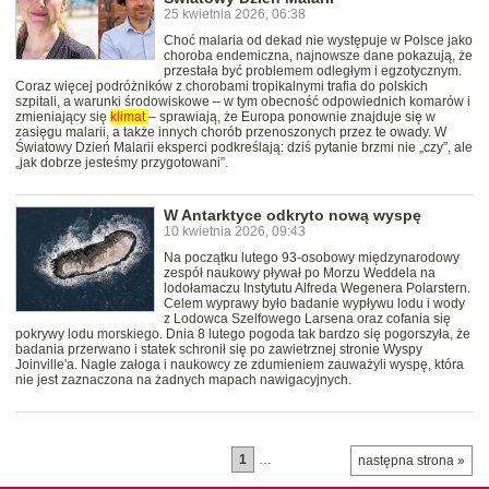
25 kwietnia 2026, 06:38
Choć malaria od dekad nie występuje w Polsce jako
choroba endemiczna, najnowsze dane pokazują, że
przestała być problemem odległym i egzotycznym.
Coraz więcej podróżników z chorobami tropikalnymi trafia do polskich
szpitali, a warunki środowiskowe – w tym obecność odpowiednich komarów i
zmieniający się
klimat
– sprawiają, że Europa ponownie znajduje się w
zasięgu malarii, a także innych chorób przenoszonych przez te owady. W
Światowy Dzień Malarii eksperci podkreślają: dziś pytanie brzmi nie „czy”, ale
„jak dobrze jesteśmy przygotowani”.
W Antarktyce odkryto nową wyspę
10 kwietnia 2026, 09:43
Na początku lutego 93-osobowy międzynarodowy
zespół naukowy pływał po Morzu Weddela na
lodołamaczu Instytutu Alfreda Wegenera Polarstern.
Celem wyprawy było badanie wypływu lodu i wody
z Lodowca Szelfowego Larsena oraz cofania się
pokrywy lodu morskiego. Dnia 8 lutego pogoda tak bardzo się pogorszyła, że
badania przerwano i statek schronił się po zawietrznej stronie Wyspy
Joinville'a. Nagle załoga i naukowcy ze zdumieniem zauważyli wyspę, która
nie jest zaznaczona na żadnych mapach nawigacyjnych.
1
…
następna strona »