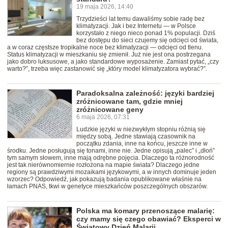
19 maja 2026, 14:40
Trzydzieści lat temu dawaliśmy sobie radę bez
klimatyzacji. Jak i bez Internetu — w Polsce
korzystało z niego nieco ponad 1% populacji. Dziś
bez dostępu do sieci czujemy się odcięci od świata,
a w coraz częstsze tropikalne noce bez klimatyzacji — odcięci od tlenu.
Status klimatyzacji w mieszkaniu się zmienił. Już nie jest ona postrzegana
jako dobro luksusowe, a jako standardowe wyposażenie. Zamiast pytać, „czy
warto?”, trzeba więc zastanowić się „który model klimatyzatora wybrać?”.
Paradoksalna zależność: języki bardziej
zróżnicowane tam, gdzie mniej
zróżnicowane geny
6 maja 2026, 07:31
Ludzkie języki w niezwykłym stopniu różnią się
między sobą. Jedne stawiają czasownik na
początku zdania, inne na końcu, jeszcze inne w
środku. Jedne posługują się tonami, inne nie. Jedne opisują „palec” i „dłoń”
tym samym słowem, inne mają odrębne pojęcia. Dlaczego ta różnorodność
jest tak nierównomiernie rozłożona na mapie świata? Dlaczego jedne
regiony są prawdziwymi mozaikami językowymi, a w innych dominuje jeden
wzorzec? Odpowiedź, jak pokazują badania opublikowane właśnie na
łamach PNAS, tkwi w genetyce mieszkańców poszczególnych obszarów.
Polska ma komary przenoszące malarię:
czy mamy się czego obawiać? Eksperci w
Światowy Dzień Malarii