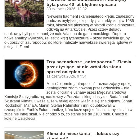
była przez 40 lat błędnie opisana
30 czerwca 2026, 13:32
Niewielki fragment skamieniałego kręgu, znaleziony
podczas brytyjskiej ekspedycji antarktycznej w 1985
roku, okazał się pierwszą w historii kością dinozaura
odkrytą na Antarktydzie. Przez cztery dekady
naukowcy byli przekonani, że należała ona do gada morskiego. Dopiero
nowe analizy wykazały, że jest to kręg tytanozaura – przedstawiciela grupy
długoszyich zauropodów, do której należały największe zwierzęta lądowe w
dziejach Ziemi.
Trzy scenariusze „antropocenu”. Ziemia
przez tysiące lat nie wróci do stanu
sprzed ocieplenia
11 czerwca 2026, 07:54
Mimo że termin „antropocen" – oznaczający epokę
geologiczną zdominowaną przez człowieka – nie
został oficjalnie uznany przez Międzynarodową
Komisję Stratygraficzną, naukowcy z Poczdamskiego Instytutu Badań nad
Skutkami Klimatu uważają, że w takiej epoce właśnie się znajdujemy. Johan
Rockström, Maria A. Martin, Stefan Rahmstorf i inni opublikowali w
czasopiśmie Earth's Future analizę, która każe spojrzeć na zmiany klimatu w
zupełnie innej skali. Nie chodzi o to, co stanie się do 2100 roku. Chodzi o
kolejne tysiąclecia.
Klima do mieszkania — luksus czy
standard?