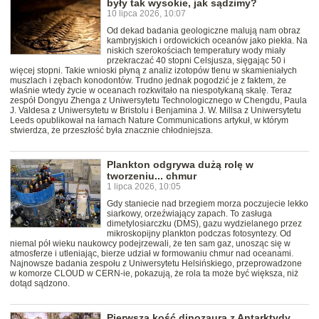
były tak wysokie, jak sądzimy?
10 lipca 2026, 10:07
Od dekad badania geologiczne malują nam obraz
kambryjskich i ordowickich oceanów jako piekła. Na
niskich szerokościach temperatury wody miały
przekraczać 40 stopni Celsjusza, sięgając 50 i
więcej stopni. Takie wnioski płyną z analiz izotopów tlenu w skamieniałych
muszlach i zębach konodontów. Trudno jednak pogodzić je z faktem, że
właśnie wtedy życie w oceanach rozkwitało na niespotykaną skalę. Teraz
zespół Dongyu Zhenga z Uniwersytetu Technologicznego w Chengdu, Paula
J. Valdesa z Uniwersytetu w Bristolu i Benjamina J. W. Millsa z Uniwersytetu
Leeds opublikował na łamach Nature Communications artykuł, w którym
stwierdza, że przeszłość była znacznie chłodniejsza.
Plankton odgrywa dużą rolę w
tworzeniu... chmur
1 lipca 2026, 10:05
Gdy staniecie nad brzegiem morza poczujecie lekko
siarkowy, orzeźwiający zapach. To zasługa
dimetylosiarczku (DMS), gazu wydzielanego przez
mikroskopijny plankton podczas fotosyntezy. Od
niemal pół wieku naukowcy podejrzewali, że ten sam gaz, unosząc się w
atmosferze i utleniając, bierze udział w formowaniu chmur nad oceanami.
Najnowsze badania zespołu z Uniwersytetu Helsińskiego, przeprowadzone
w komorze CLOUD w CERN-ie, pokazują, że rola ta może być większa, niż
dotąd sądzono.
Pierwsza kość dinozaura z Antarktydy