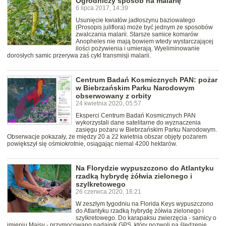
Ogrodniczy sposób na malarię
6 lipca 2017, 14:39
Usunięcie kwiatów jadłoszynu baziowatego
(Prosopis juliflora) może być jednym ze sposobów
zwalczania malarii. Starsze samice komarów
Anopheles nie mają bowiem wtedy wystarczającej
ilości pożywienia i umierają. Wyeliminowanie
dorosłych samic przerywa zaś cykl transmisji malarii.
Centrum Badań Kosmicznych PAN: pożar
w Biebrzańskim Parku Narodowym
obserwowany z orbity
24 kwietnia 2020, 05:57
Eksperci Centrum Badań Kosmicznych PAN
wykorzystali dane satelitarne do wyznaczenia
zasięgu pożaru w Biebrzańskim Parku Narodowym.
Obserwacje pokazały, że między 20 a 22 kwietnia obszar objęty pożarem
powiększył się ośmiokrotnie, osiągając niemal 4200 hektarów.
Na Florydzie wypuszczono do Atlantyku
rzadką hybrydę żółwia zielonego i
szylkretowego
26 czerwca 2020, 16:21
W zeszłym tygodniu na Florida Keys wypuszczono
do Atlantyku rzadką hybrydę żółwia zielonego i
szylkretowego. Do karapaksu zwierzęcia - samicy o
imieniu Maisy - przymocowano nadajnik GPS, który pozwoli na śledzenie