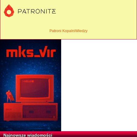
Patroni KopalniWiedzy
Najnowsze wiadomości