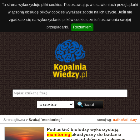
Ta strona wykorzystuje pliki cookies. Pozostawiając w ustawieniach przeglądarki
włączoną obsługę plików cookies wyrażasz zgodę na ich użycie. Jeśli nie
zgadzasz się na wykorzystanie plików cookies, zmień ustawienia swojej
przeglądarki.
Rozumiem
Strona główna
>
Szukaj "monitoring"
sortuj wg:
trafności
|
daty
Podlaskie: biolodzy wykorzystują
monitoring
akustyczny do badania
nocnej migracji ptaków nad zalewem