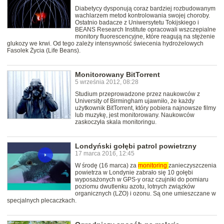
Diabetycy dysponują coraz bardziej rozbudowanym
wachlarzem metod kontrolowania swojej choroby.
Ostatnio badacze z Uniwersytetu Tokijskiego i
BEANS Research Institute opracowali wszczepialne
monitory fluorescencyjne, które reagują na stężenie
glukozy we krwi. Od tego zależy intensywność świecenia hydrożelowych
Fasolek Życia (Life Beans).
Monitorowany BitTorrent
5 września 2012, 08:28
Studium przeprowadzone przez naukowców z
University of Birmingham ujawniło, że każdy
użytkownik BitTorrent, który pobiera najnowsze filmy
lub muzykę, jest monitorowany. Naukowców
zaskoczyła skala monitoringu.
Londyński gołębi patrol powietrzny
17 marca 2016, 12:45
W środę (16 marca) za
monitoring
zanieczyszczenia
powietrza w Londynie zabrało się 10 gołębi
wyposażonych w GPS-y oraz czujniki do pomiaru
poziomu dwutlenku azotu, lotnych związków
organicznych (LZO) i ozonu. Są one umieszczane w
specjalnych plecaczkach.