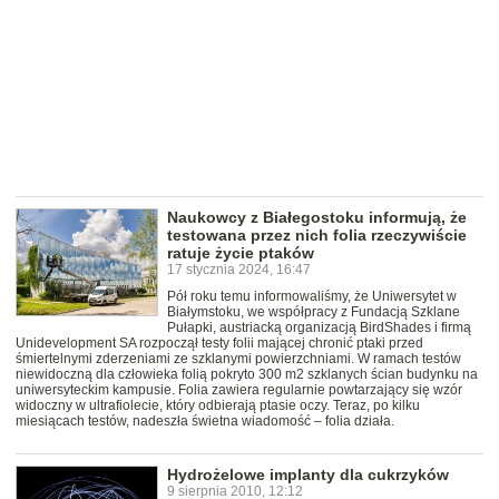
Naukowcy z Białegostoku informują, że
testowana przez nich folia rzeczywiście
ratuje życie ptaków
17 stycznia 2024, 16:47
Pół roku temu informowaliśmy, że Uniwersytet w
Białymstoku, we współpracy z Fundacją Szklane
Pułapki, austriacką organizacją BirdShades i firmą
Unidevelopment SA rozpoczął testy folii mającej chronić ptaki przed
śmiertelnymi zderzeniami ze szklanymi powierzchniami. W ramach testów
niewidoczną dla człowieka folią pokryto 300 m2 szklanych ścian budynku na
uniwersyteckim kampusie. Folia zawiera regularnie powtarzający się wzór
widoczny w ultrafiolecie, który odbierają ptasie oczy. Teraz, po kilku
miesiącach testów, nadeszła świetna wiadomość – folia działa.
Hydrożelowe implanty dla cukrzyków
9 sierpnia 2010, 12:12