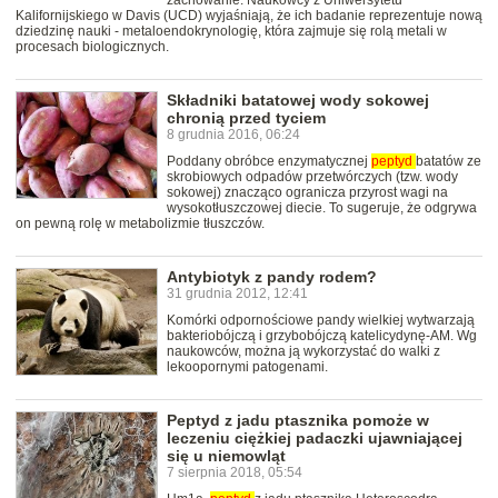
zachowanie. Naukowcy z Uniwersytetu
Kalifornijskiego w Davis (UCD) wyjaśniają, że ich badanie reprezentuje nową
dziedzinę nauki - metaloendokrynologię, która zajmuje się rolą metali w
procesach biologicznych.
Składniki batatowej wody sokowej
chronią przed tyciem
8 grudnia 2016, 06:24
Poddany obróbce enzymatycznej
peptyd
batatów ze
skrobiowych odpadów przetwórczych (tzw. wody
sokowej) znacząco ogranicza przyrost wagi na
wysokotłuszczowej diecie. To sugeruje, że odgrywa
on pewną rolę w metabolizmie tłuszczów.
Antybiotyk z pandy rodem?
31 grudnia 2012, 12:41
Komórki odpornościowe pandy wielkiej wytwarzają
bakteriobójczą i grzybobójczą katelicydynę-AM. Wg
naukowców, można ją wykorzystać do walki z
lekoopornymi patogenami.
Peptyd z jadu ptasznika pomoże w
leczeniu ciężkiej padaczki ujawniającej
się u niemowląt
7 sierpnia 2018, 05:54