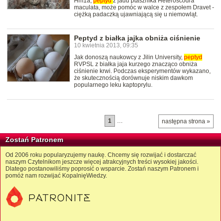
Hm1a,
peptyd
z jadu ptasznika Heteroscodra
maculata, może pomóc w walce z zespołem Dravet -
ciężką padaczką ujawniającą się u niemowląt.
Peptyd z białka jajka obniża ciśnienie
10 kwietnia 2013, 09:35
Jak donoszą naukowcy z Jilin University,
peptyd
RVPSL z białka jaja kurzego znacząco obniża
ciśnienie krwi. Podczas eksperymentów wykazano,
że skutecznością dorównuje niskim dawkom
popularnego leku kaptoprylu.
1
…
następna strona »
Zostań Patronem
Od 2006 roku popularyzujemy naukę. Chcemy się rozwijać i dostarczać
naszym Czytelnikom jeszcze więcej atrakcyjnych treści wysokiej jakości.
Dlatego postanowiliśmy poprosić o wsparcie. Zostań naszym Patronem i
pomóż nam rozwijać KopalnięWiedzy.