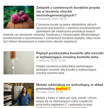
Związek z czerwonych buraków przyda
się w leczeniu chorób
neurodegeneracyjnych?
3 listopada 2020, 09:52
Czerwone buraki są pełne składników, których
spożycie jest wiązane z wieloma prozdrowotnymi
zjawiskami jak zwiększona produkcja białych
krwinek czy obniżenie ciśnienia. Naukowcy z Uniwersytetu Wiedeńskiego
poinformowali o wyizolowaniu z czerwonych buraków peptydu, który może
być lekiem stosowanym w zwalczaniu stanów zapalnych.
Peptyd przekształca komórki alfa trzustki
w wytwarzające insulinę komórki beta
1 sierpnia 2014, 12:40
Peptyd ceruleina przekształca wydzielające
glukagon komórki alfa trzustki w wytwarzające
insulinę komórki beta.
Metale oddziałują na wchodzący w skład
proinsuliny
peptyd
C
20 maja 2019, 10:04
Metale z bloku d, takie jak cynk, miedź i chrom,
wiążą się ze stanowiącym część cząsteczki
proinsuliny peptydem C i wpływają na jego