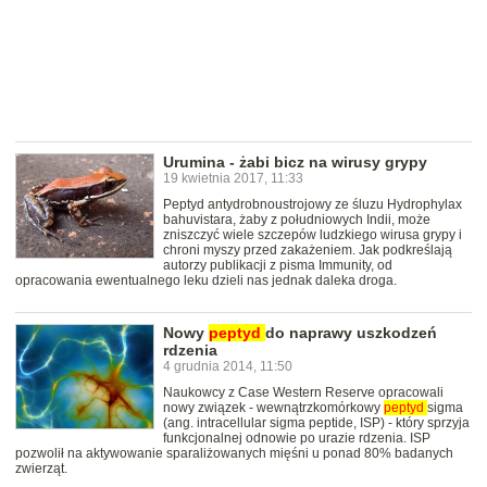
Urumina - żabi bicz na wirusy grypy
19 kwietnia 2017, 11:33
Peptyd antydrobnoustrojowy ze śluzu Hydrophylax
bahuvistara, żaby z południowych Indii, może
zniszczyć wiele szczepów ludzkiego wirusa grypy i
chroni myszy przed zakażeniem. Jak podkreślają
autorzy publikacji z pisma Immunity, od
opracowania ewentualnego leku dzieli nas jednak daleka droga.
Nowy
peptyd
do naprawy uszkodzeń
rdzenia
4 grudnia 2014, 11:50
Naukowcy z Case Western Reserve opracowali
nowy związek - wewnątrzkomórkowy
peptyd
sigma
(ang. intracellular sigma peptide, ISP) - który sprzyja
funkcjonalnej odnowie po urazie rdzenia. ISP
pozwolił na aktywowanie sparaliżowanych mięśni u ponad 80% badanych
zwierząt.