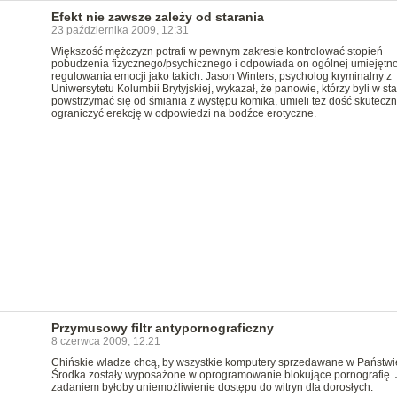
Efekt nie zawsze zależy od starania
23 października 2009, 12:31
Większość mężczyzn potrafi w pewnym zakresie kontrolować stopień
pobudzenia fizycznego/psychicznego i odpowiada on ogólnej umiejętno
regulowania emocji jako takich. Jason Winters, psycholog kryminalny z
Uniwersytetu Kolumbii Brytyjskiej, wykazał, że panowie, którzy byli w st
powstrzymać się od śmiania z występu komika, umieli też dość skuteczn
ograniczyć erekcję w odpowiedzi na bodźce erotyczne.
Przymusowy filtr antypornograficzny
8 czerwca 2009, 12:21
Chińskie władze chcą, by wszystkie komputery sprzedawane w Państwi
Środka zostały wyposażone w oprogramowanie blokujące pornografię.
zadaniem byłoby uniemożliwienie dostępu do witryn dla dorosłych.