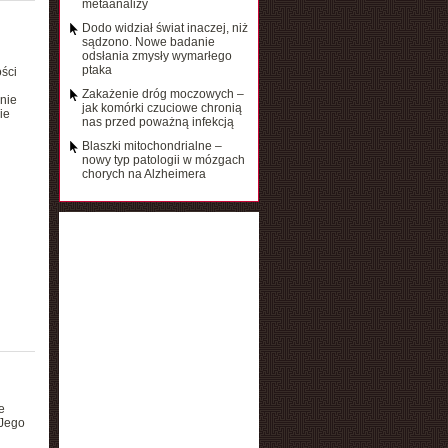
metaanalizy
Dodo widział świat inaczej, niż
sądzono. Nowe badanie
odsłania zmysły wymarłego
ptaka
ści
Zakażenie dróg moczowych –
anie
jak komórki czuciowe chronią
ie
nas przed poważną infekcją
Blaszki mitochondrialne –
nowy typ patologii w mózgach
chorych na Alzheimera
e
 Jego