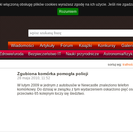
ki włączoną obsługę plików cookies wyrażasz zgodę na ich użycie. Jeśli nie zgadz
Rozumiem
Wiadomości
Artykuły
Forum
Książki
Konkursy
Galeri
Zdrowie/uroda
Bezpieczeństwo IT
Nauki przyrodnicze
Astronomia/fizyk
sortuj wg:
trafnoś
Zgubiona komórka pomogła policji
28 maja 2010, 11:52
W lutym 2009 w jednym z autobusów w Newcastle znaleziono telefon
komórkowy. Do dzisiaj w związku z tym wydarzeniem oskarżono pięć os
przeciwko 65 kolejnym toczy się śledztwo.