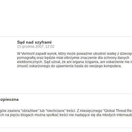
Sąd nad szyframi
15 grudnia 2007, 12:02
W Vermont zapadł wyrok, który może poważnie utrudnić walkę z dziecię
pornografią oraz będzie miał olbrzymie znaczenie dla ochrony danych
elektronicznych. Sąd uznał, że ani organa ścigania, ani oskarżenie nie
zmusić oskarżonego do ujawnienia hasła do swojego komputera.
ezpieczna
w zawiera "obraźliwe” lub "niechciane” treści. Z miesięcznego "Global Threat Re
ch na pięciu blogach można spotkać treści nie nadające się dla młodych internaut