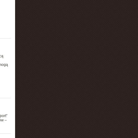
cą
 mogą
port”
ów –