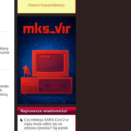
Patroni KopalniWiedzy
tryny
ycznie
owało
h.
omocą
Najnowsze wiadomości
Czy infekcja SARS-CoV-2 w
ciąży może odbić się na
zdrowiu dziecka? Są wyniki