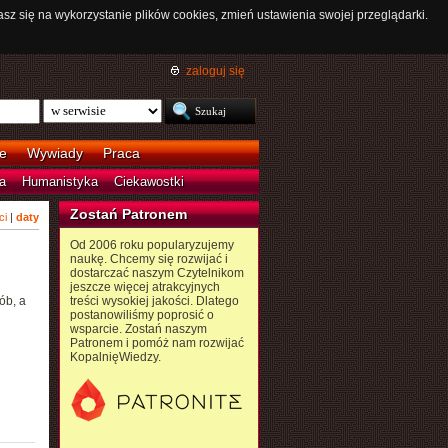
asz się na wykorzystanie plików cookies, zmień ustawienia swojej przeglądarki.
zaloguj się
e
Wywiady
Praca
a
Humanistyka
Ciekawostki
Zostań Patronem
ci
|
daty
Od 2006 roku popularyzujemy
naukę. Chcemy się rozwijać i
dostarczać naszym Czytelnikom
jeszcze więcej atrakcyjnych
ób, a
treści wysokiej jakości. Dlatego
postanowiliśmy poprosić o
wsparcie. Zostań naszym
Patronem i pomóż nam rozwijać
KopalnięWiedzy.