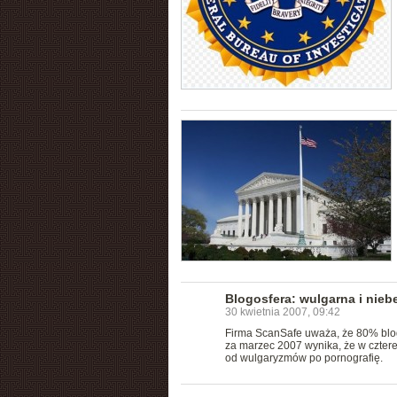
Blogosfera: wulgarna i nieb
30 kwietnia 2007, 09:42
Firma ScanSafe uważa, że 80% blogó
za marzec 2007 wynika, że w cztere
od wulgaryzmów po pornografię.