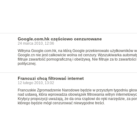
Google.com.hk częściowo cenzurowane
24 marca 2010, 12:06
Witryna Google.com.hk, na którą Google przekierowało użytkowników wi
Google.cn nie jest całkowicie wolna od cenzury. Wyszukiwarka automat
filtruje zawartość pornograficzną i obelżywą. Nie filtruje za to zawartości
politycznej.
Francuzi chcą filtrować internet
12 lutego 2010, 13:02
Francuskie Zgromadzenie Narodowe będzie w przyszłym tygodniu głos
nad ustawą, która wprowadza obowiązek filtrowania witryn internetowyc
Krytycy propozycji uważają, że da ona rządowi do ręki narzędzie, za p
którego będzie mógł cenzurować niewygodne treści.