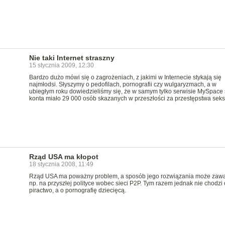
Nie taki Internet straszny
15 stycznia 2009, 12:30
Bardzo dużo mówi się o zagrożeniach, z jakimi w Internecie stykają się
najmłodsi. Słyszymy o pedofilach, pornografii czy wulgaryzmach, a w
ubiegłym roku dowiedzieliśmy się, że w samym tylko serwisie MySpace
konta miało 29 000 osób skazanych w przeszłości za przestępstwa seks
Rząd USA ma kłopot
18 stycznia 2008, 11:49
Rząd USA ma poważny problem, a sposób jego rozwiązania może zaw
np. na przyszłej polityce wobec sieci P2P. Tym razem jednak nie chodzi 
piractwo, a o pornografię dziecięcą.