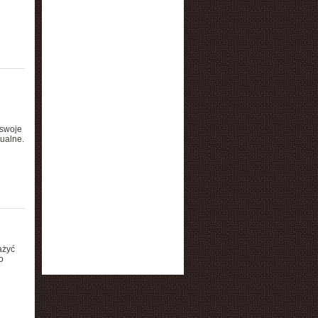
 swoje
ualne.
ażyć
o