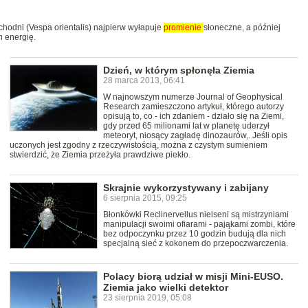
hodni (Vespa orientalis) najpierw wyłapuje
promienie
słoneczne, a później
h energię.
Dzień, w którym spłonęła Ziemia
28 marca 2013, 06:41
W najnowszym numerze Journal of Geophysical
Research zamieszczono artykuł, którego autorzy
opisują to, co - ich zdaniem - działo się na Ziemi,
gdy przed 65 milionami lat w planetę uderzył
meteoryt, niosący zagładę dinozaurów,. Jeśli opis
uczonych jest zgodny z rzeczywistością, można z czystym sumieniem
stwierdzić, że Ziemia przeżyła prawdziwe piekło.
Skrajnie wykorzystywany i zabijany
6 sierpnia 2015, 09:25
Błonkówki Reclinervellus nielseni są mistrzyniami
manipulacji swoimi ofiarami - pająkami zombi, które
bez odpoczynku przez 10 godzin budują dla nich
specjalną sieć z kokonem do przepoczwarczenia.
Polacy biorą udział w misji Mini-EUSO.
Ziemia jako wielki detektor
23 sierpnia 2019, 05:08