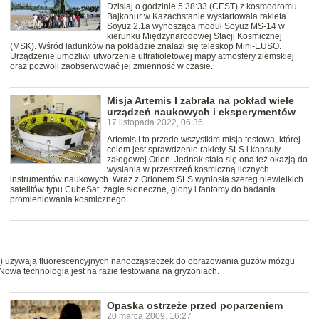
Dzisiaj o godzinie 5:38:33 (CEST) z kosmodromu
Bajkonur w Kazachstanie wystartowała rakieta
Soyuz 2.1a wynosząca moduł Soyuz MS-14 w
kierunku Międzynarodowej Stacji Kosmicznej
(MSK). Wśród ładunków na pokładzie znalazł się teleskop Mini-EUSO.
Urządzenie umożliwi utworzenie ultrafioletowej mapy atmosfery ziemskiej
oraz pozwoli zaobserwować jej zmienność w czasie.
Misja Artemis I zabrała na pokład wiele
urządzeń naukowych i eksperymentów
17 listopada 2022, 06:36
Artemis I to przede wszystkim misja testowa, której
celem jest sprawdzenie rakiety SLS i kapsuły
załogowej Orion. Jednak stała się ona też okazją do
wysłania w przestrzeń kosmiczną licznych
instrumentów naukowych. Wraz z Orionem SLS wyniosła szereg niewielkich
satelitów typu CubeSat, żagle słoneczne, glony i fantomy do badania
promieniowania kosmicznego.
U) używają fluorescencyjnych nanocząsteczek do obrazowania guzów mózgu
. Nowa technologia jest na razie testowana na gryzoniach.
Opaska ostrzeże przed poparzeniem
20 marca 2009, 16:27