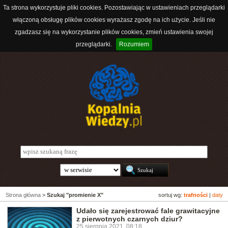
Ta strona wykorzystuje pliki cookies. Pozostawiając w ustawieniach przeglądarki
włączoną obsługę plików cookies wyrażasz zgodę na ich użycie. Jeśli nie
zgadzasz się na wykorzystanie plików cookies, zmień ustawienia swojej
przeglądarki.
Rozumiem
Strona główna
>
Szukaj "promienie X"
sortuj wg:
trafności
|
daty
Udało się zarejestrować fale grawitacyjne
z pierwotnych czarnych dziur?
25 sierpnia 2021, 08:18