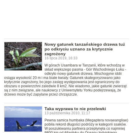
Nowy gatunek tanzańskiego drzewa tuż
po odkryciu uznano za krytycznie
zagrożony
16 lipca 2019, 16:33
W górach Usambara w Tanzanii, które wchodzą w
skład większego pasma - Gór Wschodniego Łuku -
odkryto nowy gatunek drzewa. Mischogyne iddii
osiąga wysokość 20 m i ma białe kwiaty. Gatunek skategoryzowano jako
krytycznie zagrożony, bo jego zasięg występowania jest ograniczony do
obszaru o powierzchni zaledwie 8 km2. Nie wiadomo, jakie gatunki zwierząt
są z nim związane, ale naukowcy z Uniwersytetu Yorku podejrzewają, że
drzewo może być zapylane przez chrząszcze.
Taka wyprawa to nie przelewki
13 października 2010, 11:17
Pewna samica humbaka (Megaptera novaeangliae)
pobiła rekord długości podróży w kategorii ssaków.
W poszukiwaniu partnera przepłynęła co najmniej
9800 km od Atlantyku do Oceanu Indyjskiego.