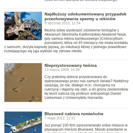
Najdłuższy udokumentowany przypadek
przechowywania spermy u rekinów
9 stycznia 2015, 11:54
Można sobie wyobrazić zdziwienie biologów z
Akwarium Steinharta Kalifornijskiej Akademii Nauk,
gdy samica rekina bambusowego (Chiloscyllium
punctatum), która od 45 miesięcy nie miała kontaktu
z samcem, złożyła kapsułę jajową, po inkubacji której z jednego prawidłowo
rozwijającego się jaja wykluło się zdrowe młode.
Nieprzystosowany twórca
13 marca 2009, 16:26
Czy jesteśmy dobrze przystosowani do
wykreowanego przez nas samych świata? Niektórzy
uważają, że nie, dlatego m.in. chorujemy na
cukrzycę i stajemy się otyli, a do grona zwolenników
tej teorii zalicza się profesor antropologii Daniel
Lieberman z Uniwersytetu Harvarda.
Blueseed nabiera rumieńców
7 maja 2012, 11:31
Już ponad 100 firm zarezerwowało sobie miejsce w
pływającym mieście Blueseed. Miasto powstanie w