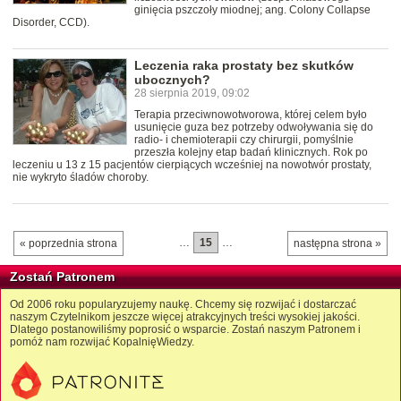
ginięcia pszczoły miodnej; ang. Colony Collapse
Disorder, CCD).
Leczenia raka prostaty bez skutków
ubocznych?
28 sierpnia 2019, 09:02
Terapia przeciwnowotworowa, której celem było
usunięcie guza bez potrzeby odwoływania się do
radio- i chemioterapii czy chirurgii, pomyślnie
przeszła kolejny etap badań klinicznych. Rok po
leczeniu u 13 z 15 pacjentów cierpiących wcześniej na nowotwór prostaty,
nie wykryto śladów choroby.
…
15
…
« poprzednia strona
następna strona »
Zostań Patronem
Od 2006 roku popularyzujemy naukę. Chcemy się rozwijać i dostarczać
naszym Czytelnikom jeszcze więcej atrakcyjnych treści wysokiej jakości.
Dlatego postanowiliśmy poprosić o wsparcie. Zostań naszym Patronem i
pomóż nam rozwijać KopalnięWiedzy.