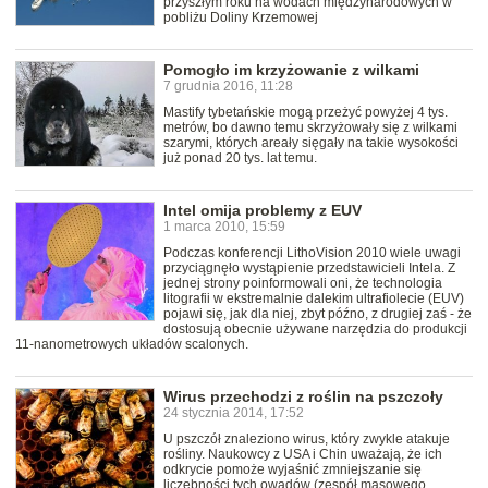
przyszłym roku na wodach międzynarodowych w
pobliżu Doliny Krzemowej
Pomogło im krzyżowanie z wilkami
7 grudnia 2016, 11:28
Mastify tybetańskie mogą przeżyć powyżej 4 tys.
metrów, bo dawno temu skrzyżowały się z wilkami
szarymi, których areały sięgały na takie wysokości
już ponad 20 tys. lat temu.
Intel omija problemy z EUV
1 marca 2010, 15:59
Podczas konferencji LithoVision 2010 wiele uwagi
przyciągnęło wystąpienie przedstawicieli Intela. Z
jednej strony poinformowali oni, że technologia
litografii w ekstremalnie dalekim ultrafiolecie (EUV)
pojawi się, jak dla niej, zbyt późno, z drugiej zaś - że
dostosują obecnie używane narzędzia do produkcji
11-nanometrowych układów scalonych.
Wirus przechodzi z roślin na pszczoły
24 stycznia 2014, 17:52
U pszczół znaleziono wirus, który zwykle atakuje
rośliny. Naukowcy z USA i Chin uważają, że ich
odkrycie pomoże wyjaśnić zmniejszanie się
liczebności tych owadów (zespół masowego