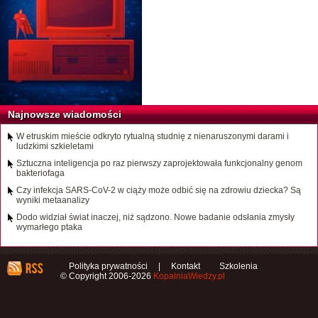
Najnowsze wiadomości
W etruskim mieście odkryto rytualną studnię z nienaruszonymi darami i
ludzkimi szkieletami
Sztuczna inteligencja po raz pierwszy zaprojektowała funkcjonalny genom
bakteriofaga
Czy infekcja SARS-CoV-2 w ciąży może odbić się na zdrowiu dziecka? Są
wyniki metaanalizy
Dodo widział świat inaczej, niż sądzono. Nowe badanie odsłania zmysły
wymarłego ptaka
Polityka prywatności
|
Kontakt
Szkolenia
© Copyright 2006-2026
KopalniaWiedzy.pl