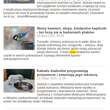
nieprzyjaznych terenów na Ziemi. Jednak nawet na
tym wyjątkowo suchym pustkowiu znajdują się oazy.
A dzięki pracy międzynarodowego zespołu naukowemu wiemy, że przed
tysiącem lat oazy te prowadziły handel ze światem zewnętrznym. Dowodem
na to są... zmumifikowane papugi.
Sterty kamieni, słupy, śródpolne kapliczki
- też liczą się w badaniach ptaków
30 lipca 2021, 04:40
Trznadle, ortolany, potrzeszcze to ptaki, które do
śpiewu potrzebują tzw. songpostu – miejsca, skąd
dźwięk dobrze się niesie, gdzie mogą zaznaczyć
swoją obecność. Z kolei
ptaki
drapieżne bardzo
często w swoich polowaniach używają elementów typowo
antropogenicznych
Kakadu białookie przyprawiają
pożywienie i zmieniają jego teksturę
13 lutego 2025, 11:26
Jednym z aspektów ludzkiej kultury jest rozwinięta
sztuka kulinarna. Wkładamy wiele wysiłku w
przygotowanie i doprawienie żywności. Teraz
naukowcy z Uniwersytetu Medycyny Weterynaryjnej
w Wiedniu zaobserwowali, że kakadu białookie manipulują pożywieniem, by
nadać mu dodatkowy smak i teksturę.