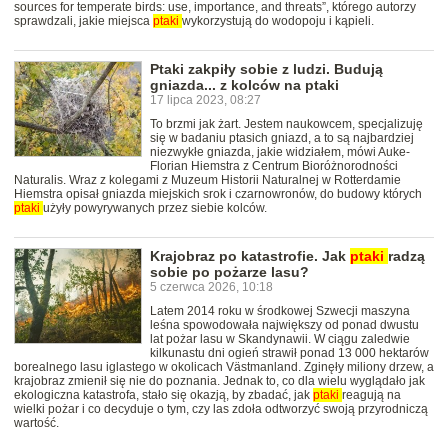
sources for temperate birds: use, importance, and threats”, którego autorzy
sprawdzali, jakie miejsca
ptaki
wykorzystują do wodopoju i kąpieli.
Ptaki zakpiły sobie z ludzi. Budują
gniazda... z kolców na ptaki
17 lipca 2023, 08:27
To brzmi jak żart. Jestem naukowcem, specjalizuję
się w badaniu ptasich gniazd, a to są najbardziej
niezwykłe gniazda, jakie widziałem, mówi Auke-
Florian Hiemstra z Centrum Bioróżnorodności
Naturalis. Wraz z kolegami z Muzeum Historii Naturalnej w Rotterdamie
Hiemstra opisał gniazda miejskich srok i czarnowronów, do budowy których
ptaki
użyły powyrywanych przez siebie kolców.
Krajobraz po katastrofie. Jak
ptaki
radzą
sobie po pożarze lasu?
5 czerwca 2026, 10:18
Latem 2014 roku w środkowej Szwecji maszyna
leśna spowodowała największy od ponad dwustu
lat pożar lasu w Skandynawii. W ciągu zaledwie
kilkunastu dni ogień strawił ponad 13 000 hektarów
borealnego lasu iglastego w okolicach Västmanland. Zginęły miliony drzew, a
krajobraz zmienił się nie do poznania. Jednak to, co dla wielu wyglądało jak
ekologiczna katastrofa, stało się okazją, by zbadać, jak
ptaki
reagują na
wielki pożar i co decyduje o tym, czy las zdoła odtworzyć swoją przyrodniczą
wartość.