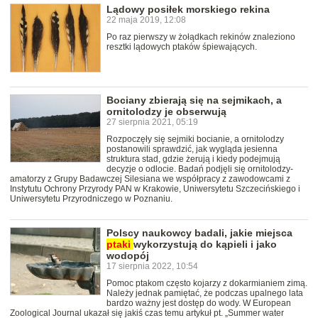
Lądowy posiłek morskiego rekina
22 maja 2019, 12:08
Po raz pierwszy w żołądkach rekinów znaleziono
resztki lądowych ptaków śpiewających.
Bociany zbierają się na sejmikach, a
ornitolodzy je obserwują
27 sierpnia 2021, 05:19
Rozpoczęły się sejmiki bocianie, a ornitolodzy
postanowili sprawdzić, jak wygląda jesienna
struktura stad, gdzie żerują i kiedy podejmują
decyzje o odlocie. Badań podjęli się ornitolodzy-
amatorzy z Grupy Badawczej Silesiana we współpracy z zawodowcami z
Instytutu Ochrony Przyrody PAN w Krakowie, Uniwersytetu Szczecińskiego i
Uniwersytetu Przyrodniczego w Poznaniu.
Polscy naukowcy badali, jakie miejsca
ptaki
wykorzystują do kąpieli i jako
wodopój
17 sierpnia 2022, 10:54
Pomoc ptakom często kojarzy z dokarmianiem zimą.
Należy jednak pamiętać, że podczas upalnego lata
bardzo ważny jest dostęp do wody. W European
Zoological Journal ukazał się jakiś czas temu artykuł pt. „Summer water