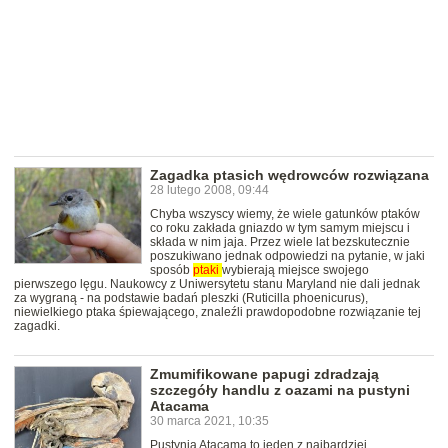
Zagadka ptasich wędrowców rozwiązana
28 lutego 2008, 09:44
Chyba wszyscy wiemy, że wiele gatunków ptaków
co roku zakłada gniazdo w tym samym miejscu i
składa w nim jaja. Przez wiele lat bezskutecznie
poszukiwano jednak odpowiedzi na pytanie, w jaki
sposób
ptaki
wybierają miejsce swojego
pierwszego lęgu. Naukowcy z Uniwersytetu stanu Maryland nie dali jednak
za wygraną - na podstawie badań pleszki (Ruticilla phoenicurus),
niewielkiego ptaka śpiewającego, znaleźli prawdopodobne rozwiązanie tej
zagadki.
Zmumifikowane papugi zdradzają
szczegóły handlu z oazami na pustyni
Atacama
30 marca 2021, 10:35
Pustynia Atacama to jeden z najbardziej