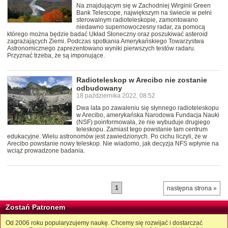
Na znajdującym się w Zachodniej Wirginii Green
Bank Telescope, największym na świecie w pełni
sterowalnym radioteleskopie, zamontowano
niedawno supernowoczesny radar, za pomocą
którego można będzie badać Układ Słoneczny oraz poszukiwać asteroid
zagrażających Ziemi. Podczas spotkania Amerykańskiego Towarzystwa
Astronomicznego zaprezentowano wyniki pierwszych testów radaru.
Przyznać trzeba, że są imponujące.
Radioteleskop w Arecibo nie zostanie
odbudowany
18 października 2022, 08:52
Dwa lata po zawaleniu się słynnego radioteleskopu
w Arecibo, amerykańska Narodowa Fundacja Nauki
(NSF) poinformowała, że nie wybuduje drugiego
teleskopu. Zamiast tego powstanie tam centrum
edukacyjne. Wielu astronomów jest zawiedzionych. Po cichu liczyli, że w
Arecibo powstanie nowy teleskop. Nie wiadomo, jak decyzja NFS wpłynie na
wciąż prowadzone badania.
1
następna strona »
Zostań Patronem
Od 2006 roku popularyzujemy naukę. Chcemy się rozwijać i dostarczać