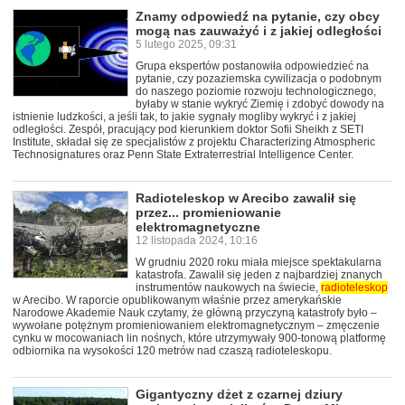
Znamy odpowiedź na pytanie, czy obcy
mogą nas zauważyć i z jakiej odległości
5 lutego 2025, 09:31
Grupa ekspertów postanowiła odpowiedzieć na
pytanie, czy pozaziemska cywilizacja o podobnym
do naszego poziomie rozwoju technologicznego,
byłaby w stanie wykryć Ziemię i zdobyć dowody na
istnienie ludzkości, a jeśli tak, to jakie sygnały mogliby wykryć i z jakiej
odległości. Zespół, pracujący pod kierunkiem doktor Sofii Sheikh z SETI
Institute, składał się ze specjalistów z projektu Characterizing Atmospheric
Technosignatures oraz Penn State Extraterrestrial Intelligence Center.
Radioteleskop w Arecibo zawalił się
przez... promieniowanie
elektromagnetyczne
12 listopada 2024, 10:16
W grudniu 2020 roku miała miejsce spektakularna
katastrofa. Zawalił się jeden z najbardziej znanych
instrumentów naukowych na świecie,
radioteleskop
w Arecibo. W raporcie opublikowanym właśnie przez amerykańskie
Narodowe Akademie Nauk czytamy, że główną przyczyną katastrofy było –
wywołane potężnym promieniowaniem elektromagnetycznym – zmęczenie
cynku w mocowaniach lin nośnych, które utrzymywały 900-tonową platformę
odbiornika na wysokości 120 metrów nad czaszą radioteleskopu.
Gigantyczny dżet z czarnej dziury