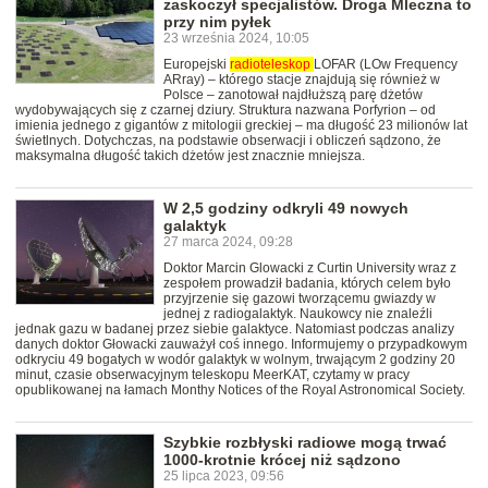
zaskoczył specjalistów. Droga Mleczna to
przy nim pyłek
23 września 2024, 10:05
Europejski
radioteleskop
LOFAR (LOw Frequency
ARray) – którego stacje znajdują się również w
Polsce – zanotował najdłuższą parę dżetów
wydobywających się z czarnej dziury. Struktura nazwana Porfyrion – od
imienia jednego z gigantów z mitologii greckiej – ma długość 23 milionów lat
świetlnych. Dotychczas, na podstawie obserwacji i obliczeń sądzono, że
maksymalna długość takich dżetów jest znacznie mniejsza.
W 2,5 godziny odkryli 49 nowych
galaktyk
27 marca 2024, 09:28
Doktor Marcin Glowacki z Curtin University wraz z
zespołem prowadził badania, których celem było
przyjrzenie się gazowi tworzącemu gwiazdy w
jednej z radiogalaktyk. Naukowcy nie znaleźli
jednak gazu w badanej przez siebie galaktyce. Natomiast podczas analizy
danych doktor Głowacki zauważył coś innego. Informujemy o przypadkowym
odkryciu 49 bogatych w wodór galaktyk w wolnym, trwającym 2 godziny 20
minut, czasie obserwacyjnym teleskopu MeerKAT, czytamy w pracy
opublikowanej na łamach Monthy Notices of the Royal Astronomical Society.
Szybkie rozbłyski radiowe mogą trwać
1000-krotnie krócej niż sądzono
25 lipca 2023, 09:56