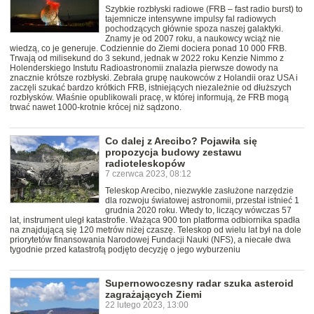
Szybkie rozbłyski radiowe (FRB – fast radio burst) to
tajemnicze intensywne impulsy fal radiowych
pochodzących głównie spoza naszej galaktyki.
Znamy je od 2007 roku, a naukowcy wciąż nie
wiedzą, co je generuje. Codziennie do Ziemi dociera ponad 10 000 FRB.
Trwają od milisekund do 3 sekund, jednak w 2022 roku Kenzie Nimmo z
Holenderskiego Instutu Radioastronomii znalazła pierwsze dowody na
znacznie krótsze rozbłyski. Zebrała grupę naukowców z Holandii oraz USA i
zaczęli szukać bardzo krótkich FRB, istniejących niezależnie od dłuższych
rozbłysków. Właśnie opublikowali pracę, w której informują, że FRB mogą
trwać nawet 1000-krotnie krócej niż sądzono.
Co dalej z Arecibo? Pojawiła się
propozycja budowy zestawu
radioteleskopów
7 czerwca 2023, 08:12
Teleskop Arecibo, niezwykle zasłużone narzędzie
dla rozwoju światowej astronomii, przestał istnieć 1
grudnia 2020 roku. Wtedy to, liczący wówczas 57
lat, instrument uległ katastrofie. Ważąca 900 ton platforma odbiornika spadła
na znajdującą się 120 metrów niżej czaszę. Teleskop od wielu lat był na dole
priorytetów finansowania Narodowej Fundacji Nauki (NFS), a niecałe dwa
tygodnie przed katastrofą podjęto decyzję o jego wyburzeniu
Supernowoczesny radar szuka asteroid
zagrażających Ziemi
22 lutego 2023, 13:00