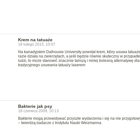
Krem na tatuaże
18 lutego 2015, 10:07
Na kanadyjskim Dalhousie University powstał krem, który usuwa tatuaż
razie działa na zwierzętach, a jeśli będzie równie skuteczny w przypadk
ludzi, to może stanowić znacznie tańszą i mniej bolesną alternatywę dla
tradycyjnego usuwania tatuaży laserem
Bakterie jak psy
18 czerwca 2009, 10:13
Bakterie mogą przewidywać przyszłe wydarzenia i się na nie przygoto
– twierdzą badacze z Instytutu Nauki Weizmanna.