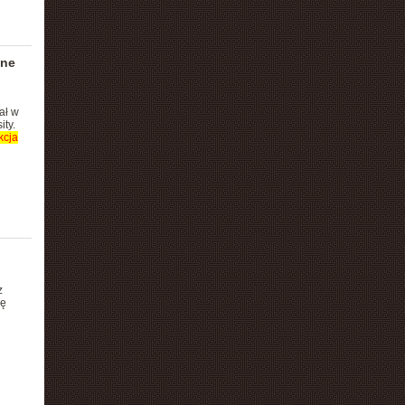
nne
ał w
ty.
kcja
z
dę