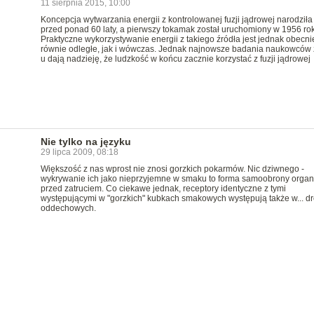
11 sierpnia 2015, 10:00
Koncepcja wytwarzania energii z kontrolowanej fuzji jądrowej narodziła 
przed ponad 60 laty, a pierwszy tokamak został uruchomiony w 1956 ro
Praktyczne wykorzystywanie energii z takiego źródła jest jednak obecni
równie odległe, jak i wówczas. Jednak najnowsze badania naukowców 
u dają nadzieję, że ludzkość w końcu zacznie korzystać z fuzji jądrowej
Nie tylko na języku
29 lipca 2009, 08:18
Większość z nas wprost nie znosi gorzkich pokarmów. Nic dziwnego -
wykrywanie ich jako nieprzyjemne w smaku to forma samoobrony orga
przed zatruciem. Co ciekawe jednak, receptory identyczne z tymi
występującymi w "gorzkich" kubkach smakowych występują także w... d
oddechowych.