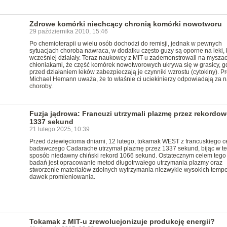
Zdrowe komórki niechcący chronią komórki nowotworu
29 października 2010, 15:46
Po chemioterapii u wielu osób dochodzi do remisji, jednak w pewnych
sytuacjach choroba nawraca, w dodatku często guzy są oporne na leki, 
wcześniej działały. Teraz naukowcy z MIT-u zademonstrowali na myszac
chłoniakami, że część komórek nowotworowych ukrywa się w grasicy, g
przed działaniem leków zabezpieczają je czynniki wzrostu (cytokiny). Pr
Michael Hemann uważa, że to właśnie ci uciekinierzy odpowiadają za 
choroby.
Fuzja jądrowa: Francuzi utrzymali plazmę przez rekordow
1337 sekund
21 lutego 2025, 10:39
Przed dziewięcioma dniami, 12 lutego, tokamak WEST z francuskiego c
badawczego Cadarache utrzymał plazmę przez 1337 sekund, bijąc w t
sposób niedawny chiński rekord 1066 sekund. Ostatecznym celem tego
badań jest opracowanie metod długotrwałego utrzymania plazmy oraz
stworzenie materiałów zdolnych wytrzymania niezwykle wysokich temper
dawek promieniowania.
Tokamak z MIT-u zrewolucjonizuje produkcję energii?