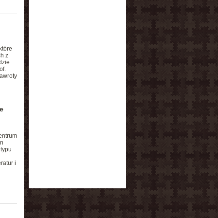
które
h z
dzie
of.
nawroty
e
entrum
en
 typu
atur i