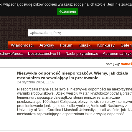
ki włączoną obsługę plików cookies wyrażasz zgodę na ich użycie. Jeśli nie zgadz
Rozumiem
Wiadomości
Artykuły
Forum
Książki
Konkursy
Galeri
Zdrowie/uroda
Bezpieczeństwo IT
Nauki przyrodnicze
Astronomia/fizyk
sortuj wg:
trafnoś
Niezwykła odporność niesporczaków. Wiemy, jak działa
mechanizm zapewniający im przetrwanie
24 stycznia 2024, 11:37
Niesporczaki znane są ze swojej niezwykłej odporności na niekorzystn
warunki środowiskowe. Dzięki wejściu w stan kryptobiozy potrafią przet
temperatury sięgające dziesiątków stopni poniżej zera, znacznie
przekraczające 100 stopni Celsjusza, olbrzymie ciśnienie czy intensyw
promieniowanie jonizujące oraz olbrzymie stężenie soli. Naukowcy z
University of North Carolina i Marshall University opisali właśnie, jak dzi
mechanizm zapewniający niesporczakom tak niezwykłą odporność.