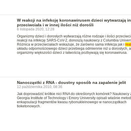
W reakcji na infekcję koronawirusem dzieci wytwarzają i
przeciwciała i w innej ilości niż dorośli
6 listopada 2020, 12:28
Organizmy dzieci i dorosłych wytwarzają różne rodzaje i ilości przeciwci
reakcji na infekcję SARS-CoV-2, donoszą naukowcy z Columbia Universi
Różnica w przeciwciałach wskazuje, że zarówno sama infekcja jak i
rea
układu odpornościowego dzieci przebiega odmiennie niż u dorosłych, a
organizmy większości dzieci z łatwością pozbywają się koronawirusa.
Nanocząstki z RNA - doustny sposób na zapalenie jelit
12 października 2010, 08:36
Jak doprowadzić krótkie nici RNA do określonych komórek? Naukowcy 
Georgia Institute of Technology i Emory University opisali właśnie meto
enkapsulacji fragmentów kwasu rybonukleinowego w nanocząstkach
tioketonowych.