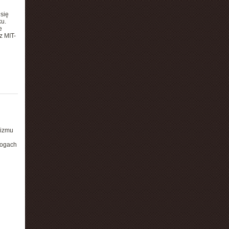
się
ku.
e
z MIT-
nizmu
rogach