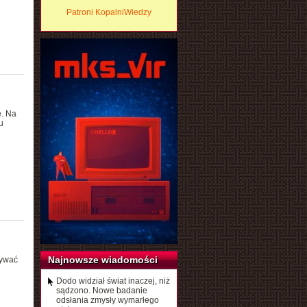
Patroni KopalniWiedzy
e. Na
u
Najnowsze wiadomości
wywać
Dodo widział świat inaczej, niż
sądzono. Nowe badanie
odsłania zmysły wymarłego