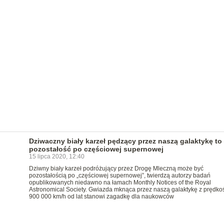
Dziwaczny biały karzeł pędzący przez naszą galaktykę to
pozostałość po częściowej supernowej
15 lipca 2020, 12:40
Dziwny biały karzeł podróżujący przez Drogę Mleczną może być
pozostałością po „częściowej supernowej”, twierdzą autorzy badań
opublikowanych niedawno na łamach Monthly Notices of the Royal
Astronomical Society. Gwiazda mknąca przez naszą galaktykę z prędko
900 000 km/h od lat stanowi zagadkę dla naukowców