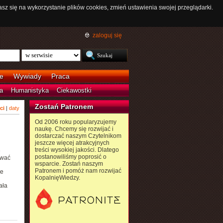
asz się na wykorzystanie plików cookies, zmień ustawienia swojej przeglądarki.
zaloguj się
e
Wywiady
Praca
a
Humanistyka
Ciekawostki
Zostań Patronem
ci
|
daty
Od 2006 roku popularyzujemy
naukę. Chcemy się rozwijać i
dostarczać naszym Czytelnikom
jeszcze więcej atrakcyjnych
treści wysokiej jakości. Dlatego
e
postanowiliśmy poprosić o
rwać
wsparcie. Zostań naszym
Patronem i pomóż nam rozwijać
ne
KopalnięWiedzy.
ała